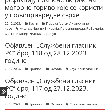
моторно гориво које се користи
у пољопривредне сврхе
latinica
29.12.2023.
Вести
Порези (остало) / фискалне
касе
Акциза
,
Идентификација
,
Пољопривреда
,
Рефакција
,
Фискализација
,
Фискални рачун
Објављен „Службени гласник
РС“ број 118 од 28.12.2023.
године
28.12.2023.
Прописи
Остало
Службени гласник
Објављен „Службени гласник
РС“ број 117 од 27.12.2023.
године
28.12.2023.
Прописи
Остало
Службени гласник