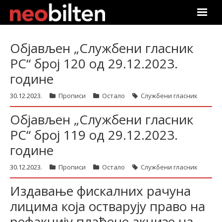
Почетна
Објављен „Службени гласник
РС“ број 120 од 29.12.2023.
Претрага
године
Актуелно
30.12.2023.
Прописи
Остало
Службени гласник
Подаци
Објављен „Службени гласник
РС“ број 119 од 29.12.2023.
Линкови
године
О нама
30.12.2023.
Прописи
Остало
Службени гласник
Претплата
Издавање фискалних рачуна
лицима која остварују право на
Пријава
рефакцију плаћене акцизе на