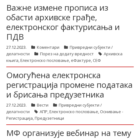
Важне измене прописа из
обасти архивске грађе,
електронског фактурисања и
ПДВ
27.12.2023.
Коментари
Привредни субјекти /
делатности
Порез на додату вредност
Архивска
књига
,
Електронско пословање
,
еФактуре
,
СЕФ
Омогућена електронска
регистрација промене података
и брисања предузетника
27.12.2023.
Вести
Привредни субјекти /
делатности
АПР
,
Електронско пословање
,
Оснивање -
Регистрација
,
Предузетници
МФ организује вебинар на тему