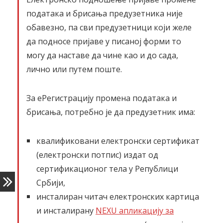
података и брисања предузетника није
обавезно, па сви предузетници који желе
да подносе пријаве у писаној форми то
могу да наставе да чине као и до сада,
лично или путем поште.
За еРегистрацију промена података и
брисања, потребно је да предузетник има:
квалификовани електронски сертификат
(електронски потпис) издат од
сертификационог тела у Републици
Србији,
инсталиран читач електронских картица
и инсталирану
NEXU апликацију за