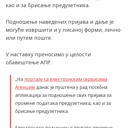
као и за брисање предузетника.
latinica
Подношење наведених пријава и даље је
могуће извршити и у писаној форми, лично
или путем поште.
У наставку преносимо у целости
обавештење АПР:
„На
порталу са електронским сервисима
Агенције
данас је пуштена у рад посебна
апликација за подношење свих пријава за
промене података предузетника, као и за
брисање предузетника.
Електронско подношење пријаве промене