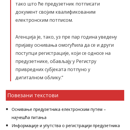
тако што ће предузетник потписати
документ својим квалификованим
електронским потписом.
Агенција је, тако, уз пре пар година уведену
пријаву оснивања омогућила да се и други
поступци регистрације, који се односе на
предузетнике, обављају у Регистру
привредних субјеката потпуно у
дигиталном облику.“
Повезани текстови
Оснивање предузетника електронским путем –
најчешћа питања
Информације и упутства о регистрацији предузетника