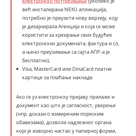
електронско потписивање
(уколико је
већ инсталирана NEXU апликација,
потребно је преузети нову верзију, коју
је дизајнирала Агенција и која се може
користити за креирање свих будућих
електронских докумената, фактура и сл,
а њено преузимање са сајта АПР-а је
бесплатно),
Visa, MasterCard или DinaCard платне
картице за плаћање накнаде.
Ако се уз електронску пријаву прилаже и
документ као што је сагласност, уверење
(нпр. докази о измиреним пореским
обавезама), дозвола надлежног органа
који је изворно настао у папирној форми,