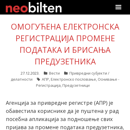
Почетна
ОМОГУЋЕНА ЕЛЕКТРОНСКА
Претрага
РЕГИСТРАЦИЈА ПРОМЕНЕ
ПОДАТАКА И БРИСАЊА
Актуелно
ПРЕДУЗЕТНИКА
Подаци
27.12.2023.
Вести
Привредни субјекти /
Линкови
делатности
АПР
,
Електронско пословање
,
Оснивање -
Регистрација
,
Предузетници
О нама
Агенција за привредне регистре (АПР) је
Претплата
обавестила кориснике да је пуштена у рад
посебна апликација за подношење свих
Пријава
пријава за промене података предузетника,