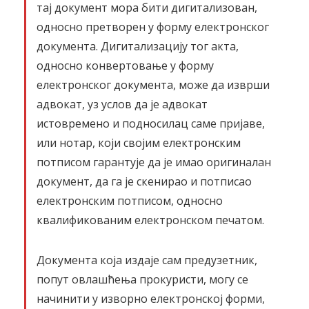
тај документ мора бити дигитализован,
односно претворен у форму електронског
документа. Дигитализацију тог акта,
односно конвертовање у форму
електронског документа, може да изврши
адвокат, уз услов да је адвокат
истовремено и подносилац саме пријаве,
или нотар, који својим електронским
потписом гарантује да је имао оригиналан
документ, да га је скенирао и потписао
електронским потписом, односно
квалификованим електронском печатом.
Документа која издаје сам предузетник,
попут овлашћења прокуристи, могу се
начинити у изворно електронској форми,