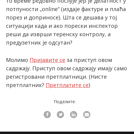
то време редовно послује јер је делатност у
потпуности „online“ (издаје фактуре и плаћа
порез и доприносе). Шта се дешава у тој
latinica
ситуацији када и ако порески инспектор
реши да изврши теренску контролу, а
предузетник је одсутан?
Молимо
Пријавите се
за приступ овом
садржају. Приступ овом садржају имају само
регистровани претплатници.
(Нисте
претплатник?
Претплатите се
)
Поделите: