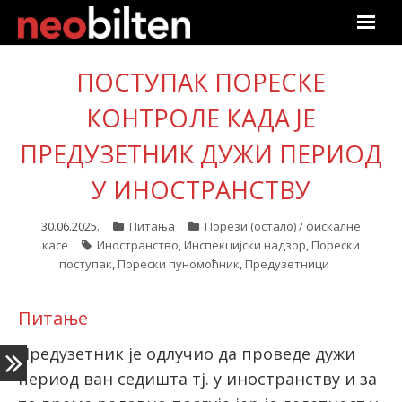
Почетна
ПОСТУПАК ПОРЕСКЕ
Претрага
КОНТРОЛЕ КАДА ЈЕ
ПРЕДУЗЕТНИК ДУЖИ ПЕРИОД
Актуелно
У ИНОСТРАНСТВУ
Подаци
30.06.2025.
Питања
Порези (остало) / фискалне
Линкови
касе
Иностранство
,
Инспекцијски надзор
,
Порески
поступак
,
Порески пуномоћник
,
Предузетници
О нама
Питање
Претплата
Предузетник је одлучио да проведе дужи
Пријава
период ван седишта тј. у иностранству и за