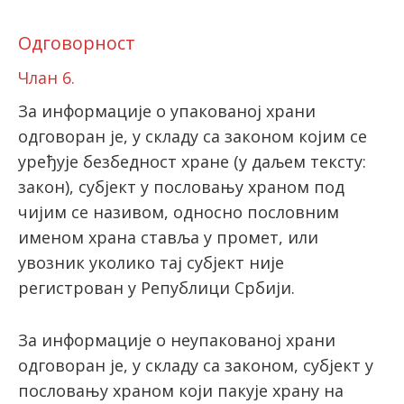
Одговорност
Члан 6.
За информације о упакованој храни
одговоран је, у складу са законом којим се
уређује безбедност хране (у даљем тексту:
закон), субјект у пословању храном под
чијим се називом, односно пословним
именом храна ставља у промет, или
увозник уколико тај субјект није
регистрован у Републици Србији.
За информације о неупакованој храни
одговоран је, у складу са законом, субјект у
пословању храном који пакује храну на