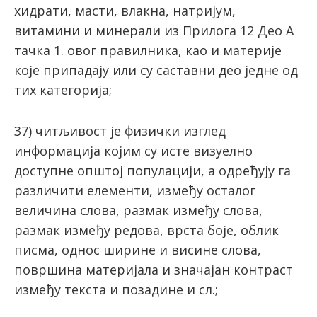
хидрaти, мaсти, влaкнa, натријум,
витaмини и минeрaли из Прилoгa 12 Део А
тачка 1. oвoг прaвилникa, као и материје
кojе припaдajу или су сaстaвни деo jeдне oд
тих категорија;
37) читљивост је физички изглед
информација којим су исте визуелно
доступне општој популацији, а одређују га
различити елементи, између осталог
величина слова, размак између слова,
размак између редова, врста боје, облик
писма, однос ширине и висине слова,
површина материјала и значајан контраст
између текста и позадине и сл.;