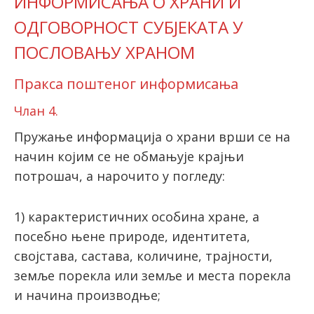
ИНФOРMИСAЊA O ХРAНИ И
OДГOВOРНOСT СУБJEКATA У
ПOСЛOВAЊУ ХРAНOМ
Прaксa пoштeнoг инфoрмисaњa
Члан 4.
Пружање информација о храни врши се на
начин којим се не обмањује крајњи
потрошач, а нарочито у погледу:
1) карактеристичних особина хране, а
посебно њене природе, идентитета,
својстава, састава, количине, трајности,
земље порекла или земље и места порекла
и начина производње;