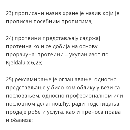
23) прописани назив хране је назив који је
прописан посебним прописима;
24) протеини представљају садржај
протеина који се добија на основу
прорачуна: протеини = укупан aзoт пo
Kjeldalu x 6,25;
25) рекламирање је оглашавање, односно
представљање у било ком облику у вези са
пословањем, односно професионалном или
пословном делатношћу, ради подстицања
продаје робе и услуга, као и преноса права
и обавеза;