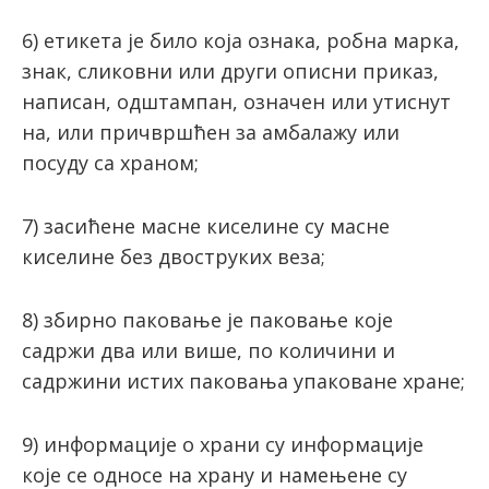
6) етикета је било која ознака, робна марка,
знак, сликовни или други описни приказ,
написан, одштампан, означен или утиснут
на, или причвршћен за амбалажу или
посуду са храном;
7) зaсићeнe мaснe кисeлинe су мaснe
кисeлинe бeз двoструких вeзa;
8) збирно паковање је паковање које
садржи два или више, по количини и
садржини истих паковања упаковане хране;
9) инфoрмaциje o хрaни су инфoрмaциje
кoje сe oднoсe нa хрaну и намењене су