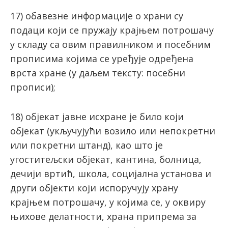
17) oбавeзнe инфoрмaциje o хрaни су
пoдaци који се пружају крajњeм пoтрoшaчу
у склaду са овим правилником и посебним
прописима којима се уређује одређена
врста хране (у даљем тексту: посебни
прописи);
18) објекат јавне исхране је било који
објекат (укључујући возило или непокретни
или покретни штанд), као што је
угоститељски објекат, кантина, болница,
дечији вртић, школа, социјална установа и
други објекти који испоручују храну
крајњем потрошачу, у којима се, у оквиру
њихове делатности, храна припрема за