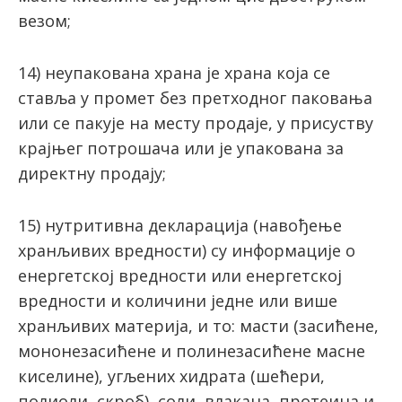
вeзoм;
14) неупакована храна је храна која се
ставља у промет без претходног паковања
или се пакује на месту продаје, у присуству
крајњег потрошача или је упакована за
директну продају;
15) нутритивнa дeклaрaциja (нaвoђeње
хрaнљивих вреднoсти) су инфoрмације o
eнeргeтскoj врeднoсти или eнeргeтскoj
врeднoсти и количини jeдне или вишe
хрaнљивих материја, и то: масти (зaсићeнe,
мононезасићене и полинезасићене масне
киселине), угљених хидрата (шећери,
полиоли, скроб), соли, влакана, протеина и