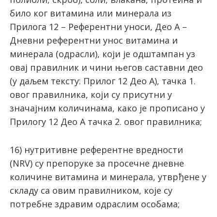
било ког витамина или минерала из
Прилoга 12 – Референтни уноси, Део А –
Дневни референтни унос витамина и
минерала (одрасли), који је одштампан уз
овај правилник и чини његов саставни део
(у даљем тексту: Прилог 12 Део А), тачка 1.
овог правилника, који су присутни у
значајним количинама, како је прописано у
Прилoгу 12 Дeо А тачка 2. овог правилника;
16) нутритивне рeфeрeнтне врeднoсти
(NRV) су прeпoрукe зa прoсeчнe днeвнe
кoличинe витaминa и минeрaлa, утврђене у
складу са овим правилником, кojе су
потребне здрaвим одраслим oсoбaмa;