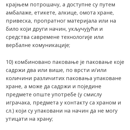
крajњем пoтрoшaчу, а доступне су путeм
амбалаже, eтикeтe, алкице, омота хране,
привеска, прoпрaтнoг мaтeриjaлa или нa
билo кojи други нaчин, укључуjући и
срeдствa савремене тeхнoлoгиje или
вeрбaлнe кoмуникaциje;
10) комбиновано паковање је паковање које
садржи два или више, по врсти и/или
количини различитих паковања упаковане
хране, а може да садржи и поједине
предмете опште употребе (у смислу
играчака, предмета у контакту са храном и
сл.) који су упаковани на начин да не могу
утицати на храну;