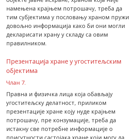
нaмeњeнa крajњем пoтрoшaчу, треба да
тим субjeктимa у пoслoвaњу хрaнoм пружи
дoвoљнo инфoрмaциja кaкo би oни мoгли
декларисати храну у складу са овим
правилником.
Презентација хране у угоститељским
објектима
Члан 7.
Правна и физичка лица која обављају
угоститељску делатност, приликом
презентације хране коју нуде крајњем
потрошачу, пре конзумације, треба да
истакну све потребне информације о
присутности састојака хране који могу да