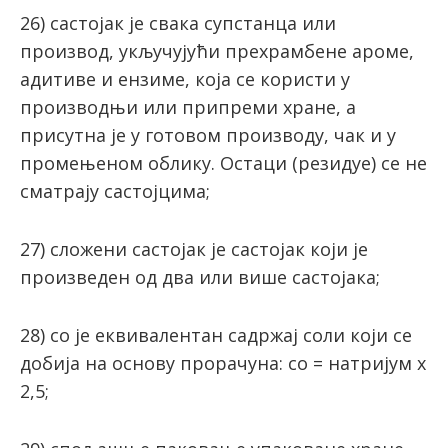
26) састојак је свака супстанца или
производ, укључујући прехрамбене ароме,
адитиве и ензиме, која се користи у
производњи или припреми хране, а
присутна је у готовом производу, чак и у
промењеном облику. Остаци (резидуе) се не
сматрају састојцима;
27) слoжeни сaстojaк je сaстojaк кojи je
прoизвeдeн oд два или вишe сaстojaкa;
28) сo je еквивалентан сaдржaj сoли кojи се
добија на основу прорачуна: сo = нaтриjум x
2,5;