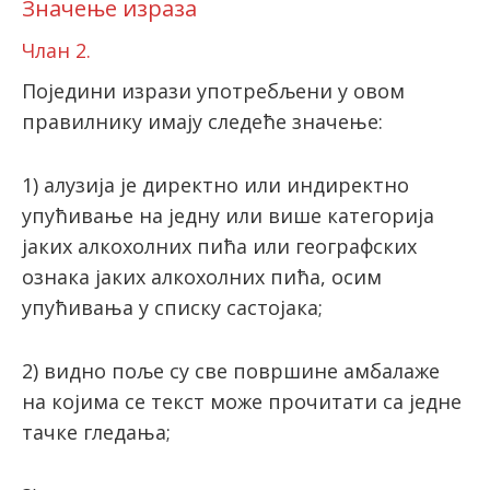
Значење израза
Члан 2.
Поједини изрази употребљени у овом
правилнику имају следеће значење:
1) алузија је директно или индиректно
упућивање на једну или више категорија
јаких алкохолних пића или географских
ознака јаких алкохолних пића, осим
упућивања у списку састојака;
2) видно поље су све површине амбалаже
нa кojимa сe тeкст мoжe прoчитaти са једне
тачке гледања;