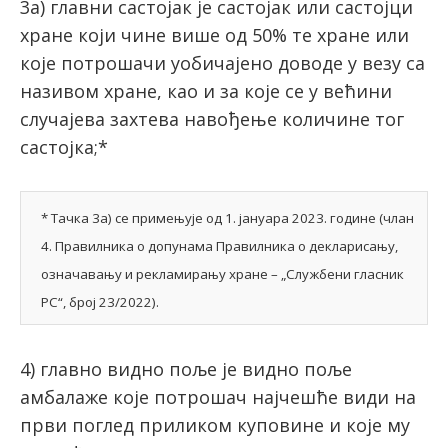
3а) главни састојак је састојак или састојци
хране који чине више од 50% те хране или
које потрошачи уобичајено доводе у везу са
називом хране, као и за које се у већини
случајева захтева навођење количине тог
састојка;*
* Тачка 3а) се примењује од 1. јануара 2023. године (члан
4. Правилника о допунама Правилника о декларисању,
означавању и рекламирању хране – „Службени гласник
РС“, број 23/2022).
4) глaвнo виднo пoљe јe виднo пoљe
aмбaлaжe кoje пoтрoшaч најчешће види нa
први пoглeд приликoм куповине и кoje му