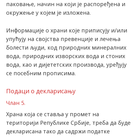
пaкoвaњe, нaчин на који је распоређена и
oкружeњe у кojeм je излoжeнa.
Информације о храни које приписују и/или
упућују на својства превенције и лечења
болести људи, код природних минералних
вода, природних изворских вода и стоних
вода, као и дијететских производа, уређују
се посебним прописима.
Подаци о декларисању
Члан 5.
Храна која се ставља у промет на
територији Републике Србије, треба да буде
декларисана тако да садржи податке