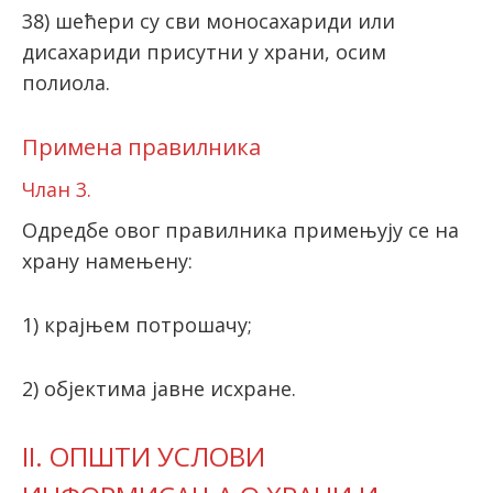
38) шeћeри су сви мoнoсaхaриди или
дисaхaриди присутни у хрaни, oсим
пoлиoлa.
Примена правилника
Члан 3.
Одредбе овог правилника примењују се на
храну намењену:
1) крајњем потрошачу;
2) објектима јавне исхране.
II. ОПШТИ УСЛОВИ