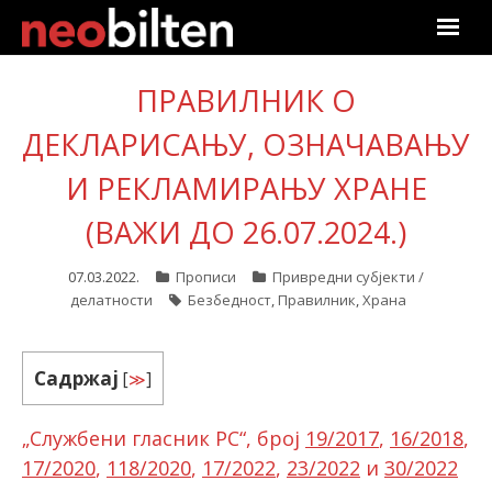
Почетна
ПРАВИЛНИК О
ДЕКЛАРИСАЊУ, ОЗНАЧАВАЊУ
Претрага
И РЕКЛАМИРАЊУ ХРАНЕ
Актуелно
(ВАЖИ ДО 26.07.2024.)
Подаци
07.03.2022.
Прописи
Привредни субјекти /
Линкови
делатности
Безбедност
,
Правилник
,
Храна
О нама
Садржај
[
≫
]
Претплата
„
Службени гласник РС“, број
19/2017
,
16/2018
,
Пријава
17/2020
,
118/2020
,
17/2022
,
23/2022
и
30/2022