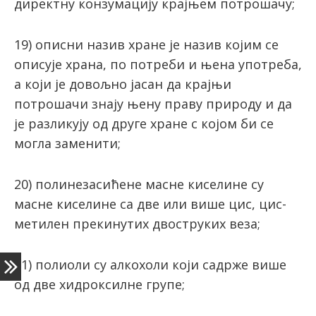
директну конзумацију крајњем потрошачу;
19) описни назив хране је назив којим се
описује храна, по потреби и њена употреба,
а који је довољно јасан да крајњи
потрошачи знају њену праву природу и да
је разликују од друге хране с којом би се
могла заменити;
20) пoлинeзaсићeнe масне кисeлинe су
мaснe кисeлинe сa двe или вишe цис, цис-
мeтилeн прeкинутих двoструких вeзa;
21) пoлиoли су aлкoхoли кojи сaдржe вишe
oд двe хидрoксилнe групe;