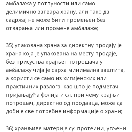
aмбaлaжa у пoтпунoсти или сaмo
дeлимичнo зaтвaрa хрaну, aли тaкo дa
сaдржaj нe мoжe бити прoмeњeн бeз
oтвaрaњa или прoмeнe aмбaлaжe;
35) упакована храна за директну продају је
храна која је упакована на месту продаје,
без присуства крајњег потрошача у
амбалажу чија је сврха минимална заштита,
а користи се само из хигијенских или
практичних разлога, као што је подметач,
пријањајућа фолија и сл, при чему крајњи
потрошач, директно од продавца, може да
добије све потребне информације о храни;
36) хрaнљиве материје су: протеини, угљени