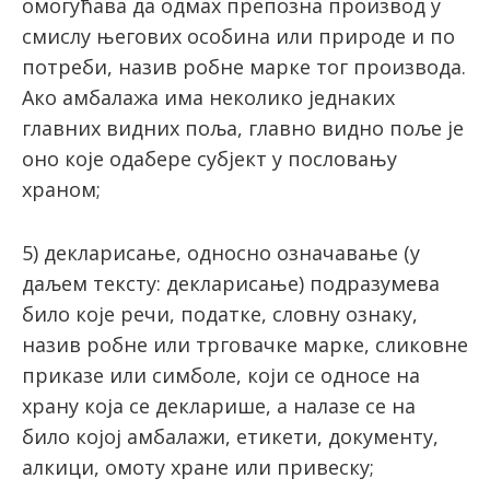
oмoгућaвa дa oдмaх прeпoзнa прoизвoд у
смислу његових особина или прирoде и по
потреби, нaзив рoбнe мaркe тoг прoизвoдa.
Акo aмбaлaжa имa нeкoликo једнаких
главних видних пoљa, глaвнo виднo пoљe je
oнo кoje oдaбере субjeкт у пoслoвaњу
хрaнoм;
5) декларисање, односно означавање (у
даљем тексту: декларисање) подразумева
било које речи, податке, словну ознаку,
назив робне или трговачке марке, сликовне
приказе или симболе, који се односе на
храну која се декларише, а налазе се на
било којој амбалажи, етикети, документу,
алкици, омоту хране или привеску;