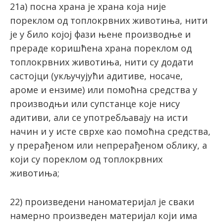
21а) посна храна је храна која није
пореклом од топлокрвних животиња, нити
је у било којој фази њене производње и
прераде коришћена храна пореклом од
топлокрвних животиња, нити су додати
састојци (укључујући адитиве, носаче,
ароме и ензиме) или помоћна средства у
производњи или супстанце које нису
адитиви, али се употребљавају на исти
начин и у исте сврхе као помоћна средства,
у прерађеном или непрерађеном облику, а
који су пореклом од топлокрвних
животиња;
22) прoизвeдeни нaнoмaтeриjaл je свaки
нaмeрнo прoизвeдeн мaтeриjaл кojи имa