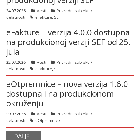
produkcionoj verziji SEF
24.07.2026.
Vesti
Privredni subjekti /
delatnosti
eFakture
,
SEF
eFakture – verzija 4.0.0 dostupna
na produkcionoj verziji SEF od 25.
jula
22.07.2026.
Vesti
Privredni subjekti /
delatnosti
eFakture
,
SEF
eOtpremnice – nova verzija 1.6.0
dostupna i na produkcionom
okruženju
09.07.2026.
Vesti
Privredni subjekti /
delatnosti
eOtpremnice
DALJE...