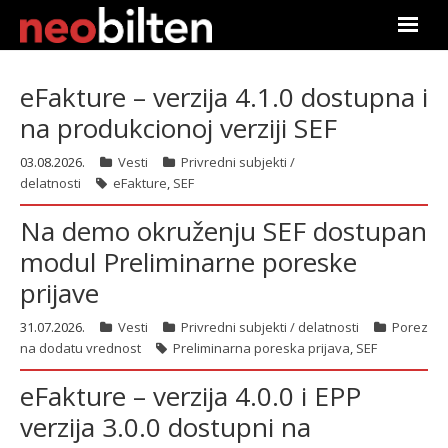
Početna
eFakture – verzija 4.1.0 dostupna i
na produkcionoj verziji SEF
Pretraga
03.08.2026.
Vesti
Privredni subjekti /
Aktuelno
delatnosti
eFakture
,
SEF
Podaci
Na demo okruženju SEF dostupan
modul Preliminarne poreske
Linkovi
prijave
O nama
31.07.2026.
Vesti
Privredni subjekti / delatnosti
Porez
na dodatu vrednost
Preliminarna poreska prijava
,
SEF
Pretplata
eFakture – verzija 4.0.0 i EPP
Prijava
verzija 3.0.0 dostupni na