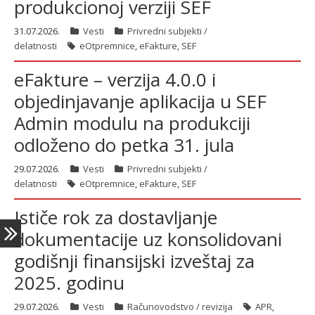
produkcionoj verziji SEF
31.07.2026.
Vesti
Privredni subjekti /
delatnosti
eOtpremnice
,
eFakture
,
SEF
ћирилица
eFakture – verzija 4.0.0 i
objedinjavanje aplikacija u SEF
Admin modulu na produkciji
odloženo do petka 31. jula
29.07.2026.
Vesti
Privredni subjekti /
delatnosti
eOtpremnice
,
eFakture
,
SEF
Ističe rok za dostavljanje
dokumentacije uz konsolidovani
godišnji finansijski izveštaj za
2025. godinu
29.07.2026.
Vesti
Računovodstvo / revizija
APR
,