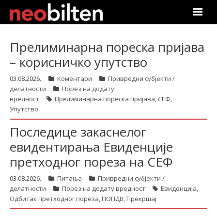
Почетна
Прелиминарна пореска пријава
– корисничко упутство
Претрага
03.08.2026.
Коментари
Привредни субјекти /
Актуелно
делатности
Порез на додату
вредност
Прелиминарна пореска пријава
,
СЕФ
,
Подаци
Упутство
Последице закаснелог
Линкови
евидентирања Евиденције
О нама
претходног пореза на СЕФ
Претплата
03.08.2026.
Питања
Привредни субјекти /
делатности
Порез на додату вредност
Евиденција
,
Одбитак претходног пореза
,
ПОПДВ
,
Прекршај
Пријава