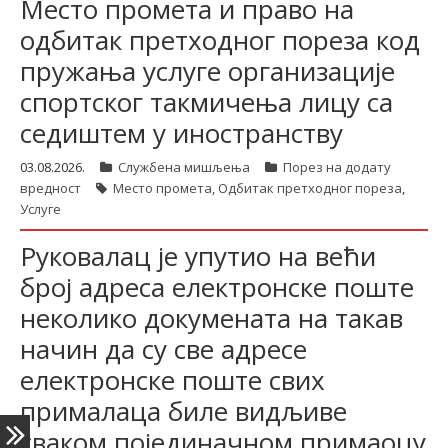
Место промета и право на
одбитак претходног пореза код
пружања услуге организације
latinica
спортског такмичења лицу са
седиштем у иностранству
03.08.2026.
Службена мишљења
Порез на додату
вредност
Место промета
,
Одбитак претходног пореза
,
Услуге
Руковалац је упутио на већи
број адреса електронске поште
неколико докумената на такав
начин да су све адресе
електронске поште свих
прималаца биле видљиве
сваком појединачном примаоцу