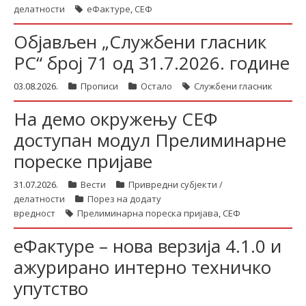
делатности
еФактуре
,
СЕФ
Објављен „Службени гласник
РС“ број 71 од 31.7.2026. године
03.08.2026.
Прописи
Остало
Службени гласник
На демо окружењу СЕФ
доступан модул Прелиминарне
пореске пријаве
31.07.2026.
Вести
Привредни субјекти /
делатности
Порез на додату
вредност
Прелиминарна пореска пријава
,
СЕФ
еФактуре – нова верзија 4.1.0 и
ажурирано интерно техничко
упутство