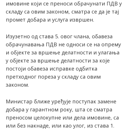
имовине који се преноси обрачунати ПДВ у
складу са овим законом, сматра се да је тај
промет добара и услуга извршен.
Изузетно од става 5. овог члана, обавеза
обрачунавања ПДВ не односи се на опрему
и објекте за вршење делатности и улагања
у објекте за вршење делатности за које
постоји обавеза исправке одбитка
претходног пореза у складу са овим
законом.
Министар ближе уређује поступак замене
добара у гарантном року, шта се сматра
преносом целокупне или дела имовине, са
или без накнаде, или као улог, из става 1.