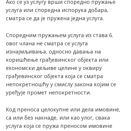
Ако се уз услугу врши споредно пружање
услуга или споредна испорука добара,
сматра се да је пружена једна услуга.
Споредним пружањем услуга из става 6.
овог члана не сматра се услуга
изнајмљивања, односно давања на
коришћење грађевинског објекта или
економски дељиве целине у оквиру
грађевинског објекта која се сматра
непокретношћу у смислу закона којим се
уређује промет непокретности.
Код преноса целокупне или дела имовине,
са или без накнаде, или као улог, свака
услуга која се пружа преносом имовине