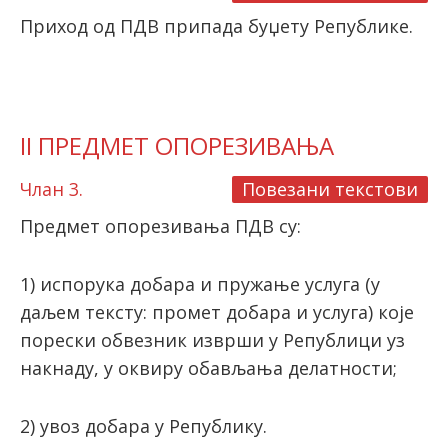
Приход од ПДВ припада буџету Републике.
II ПРЕДМЕТ ОПОРЕЗИВАЊА
Члан 3.
Повезани текстови
Предмет опорезивања ПДВ су:
1) испорука добара и пружање услуга (у
даљем тексту: промет добара и услуга) које
порески обвезник изврши у Републици уз
накнаду, у оквиру обављања делатности;
2) увоз добара у Републику.