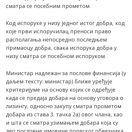
сматра се посебним прометом.
Код испоруке у низу једног истог добра, код
које први испоручилац преноси право
располагања непосредно последњем
примаоцу добра, свака испорука добра у
низу сматра се посебном испоруком.
Министар надлежан за послове финансија (у
даљем тексту: министар) ближе уређује
критеријуме на основу којих се одређује
када се предаја добара на основу уговора о
лизингу, односно закупу сматра прометом
добара из става 3. тачка 2а) овог члана, као
и шта се сматра узимањем добара која су
део пословне имовине пореског обвезника