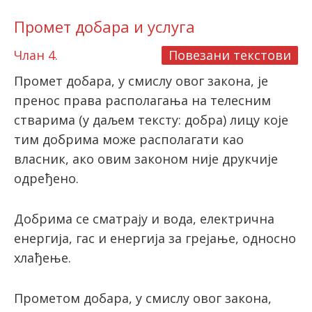
Промет добара и услуга
Члан 4.
Повезани текстови
Промет добара, у смислу овог закона, је
пренос права располагања на телесним
стварима (у даљем тексту: добра) лицу које
тим добрима може располагати као
власник, ако овим законом није друкчије
одређено.
Добрима се сматрају и вода, електрична
енергија, гас и енергија за грејање, односно
хлађење.
Прометом добара, у смислу овог закона,