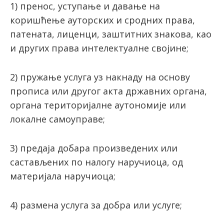
1) пренос, уступање и давање на
коришћење ауторских и сродних права,
патената, лиценци, заштитних знакова, као
и других права интелектуалне својине;
2) пружање услуга уз накнаду на основу
прописа или другог акта државних органа,
органа територијалне аутономије или
локалне самоуправе;
3) предаја добара произведених или
састављених по налогу наручиоца, од
материјала наручиоца;
4) размена услуга за добра или услуге;