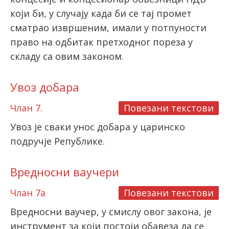
који би, у случају када би се тај промет
сматрао извршеним, имали у потпуности
право на одбитак претходног пореза у
складу са овим законом.
Увоз добара
Члан 7.
Повезани текстови
Увоз је сваки унос добара у царинско
подручје Републике.
Вредносни ваучери
Члан 7а
Повезани текстови
Вредносни ваучер, у смислу овог закона, је
инструмент за који постоји обавеза да се