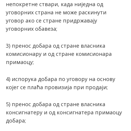
непокретне ствари, када ниједна од
уговорних страна не може раскинути
уговор ако се стране придржавају
уговорних обавеза;
3) пренос добара од стране власника
комисионару и од стране комисионара
примаоцу;
4) испорука добара по уговору на основу
којег се плаћа провизија при продаји;
5) пренос добара од стране власника
консигнатеру и од консигнатера примаоцу
добара;