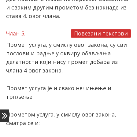
и сваким другим прометом без накнаде из
става 4. овог члана.
Члан 5.
Повезани текстови
Промет услуга, у смислу овог закона, су сви
послови и радње у оквиру обављања
делатности који нису промет добара из
члана 4 овог закона.
Промет услуга је и свако нечињење и
трпљење.
Прометом услуга, у смислу овог закона,
сматра се и: