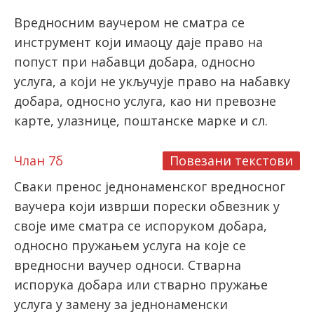
Вредносним ваучером не сматра се
инструмент који имаоцу даје право на
попуст при набавци добара, односно
услуга, а који не укључује право на набавку
добара, односно услуга, као ни превозне
карте, улазнице, поштанске марке и сл.
Члан 7б
Повезани текстови
Сваки пренос једнонаменског вредносног
ваучера који изврши порески обвезник у
своје име сматра се испоруком добара,
односно пружањем услуга на које се
вредносни ваучер односи. Стварна
испорука добара или стварно пружање
услуга у замену за једнонаменски