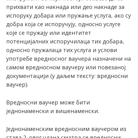
прихвати као накнада или део накнаде за
испоруку добара или пружање услуга, ако су
добра која се испоручују, односно услуге
које се пружају или идентитет
потенцијалних испоручилаца тих добара,
односно пружалаца тих услуга и услови
употребе вредносног ваучера назначени на
самом вредносном ваучеру или повезаној
документацији (у даљем тексту: вредносни
ваучер).
Вредносни ваучер може бити
једнонаменски и вишенаменски.
Једнонаменским вредносним ваучером из
става 2. овог члана сматра се вредносни