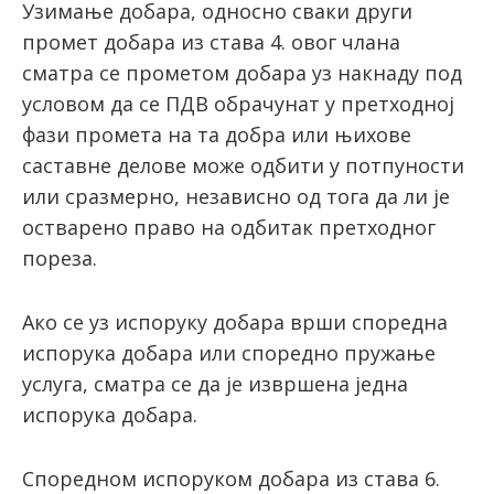
Узимање добара, односно сваки други
промет добара из става 4. овог члана
сматра се прометом добара уз накнаду под
условом да се ПДВ обрачунат у претходној
фази промета на та добра или њихове
саставне делове може одбити у потпуности
или сразмерно, независно од тога да ли је
остварено право на одбитак претходног
пореза.
Ако се уз испоруку добара врши споредна
испорука добара или споредно пружање
услуга, сматра се да је извршена једна
испорука добара.
Споредном испоруком добара из става 6.