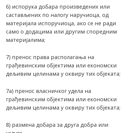
6) испорука добара произведених или
састављених по налогу наручиоца, од
материјала испоручиоца, ако се не ради
само о додацима или другим споредним
материјалима;
7) пренос права располагања на
грађевинским објектима или економски
дељивим целинама у оквиру тих објеката;
7а) пренос власничког удела на
грађевинским објектима или економски
дељивим целинама у оквиру тих објеката;
8) размена добара за друга добра или