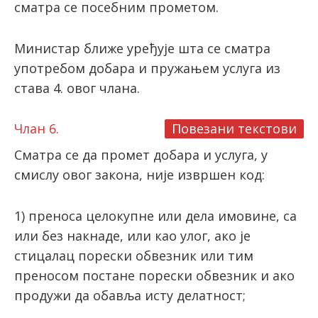
сматра се посебним прометом.
Министар ближе уређује шта се сматра
употребом добара и пружањем услуга из
става 4. овог члана.
Члан 6.
Повезани текстови
Сматра се да промет добара и услуга, у
смислу овог закона, није извршен код:
1) преноса целокупне или дела имовине, са
или без накнаде, или као улог, ако је
стицалац порески обвезник или тим
преносом постане порески обвезник и ако
продужи да обавља исту делатност;