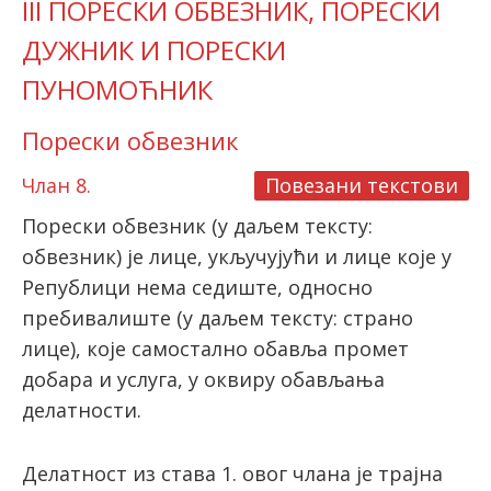
III ПОРЕСКИ ОБВЕЗНИК, ПОРЕСКИ
ДУЖНИК И ПОРЕСКИ
ПУНОМОЋНИК
Порески обвезник
Члан 8.
Повезани текстови
Порески обвезник (у даљем тексту:
обвезник) је лице, укључујући и лице које у
Републици нема седиште, односно
пребивалиште (у даљем тексту: страно
лице), које самостално обавља промет
добара и услуга, у оквиру обављања
делатности.
Делатност из става 1. овог члана је трајна