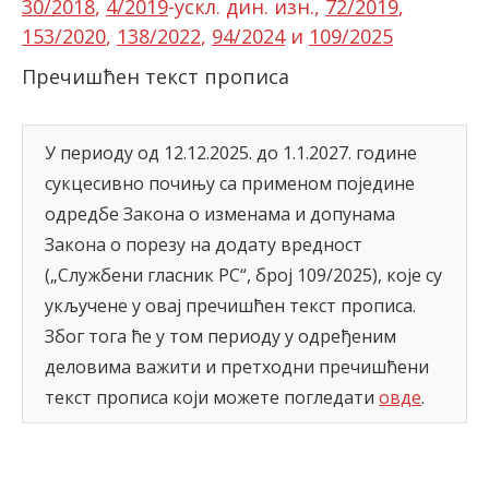
30/2018
,
4/2019
-ускл. дин. изн.,
72/2019
,
153/2020
,
138/2022
,
94/2024
и
109/2025
latinica
Пречишћен текст
прописа
У периоду од 12.12.2025. до 1.1.2027. године
сукцесивно почињу са применом поједине
одредбе Закона о изменама и допунама
Закона о порезу на додату вредност
(„Службени гласник РС“, број 109/2025), које су
укључене у овај пречишћен текст прописа.
Због тога ће у том периоду у одређеним
деловима важити и претходни пречишћени
текст прописа који можете погледати
овде
.