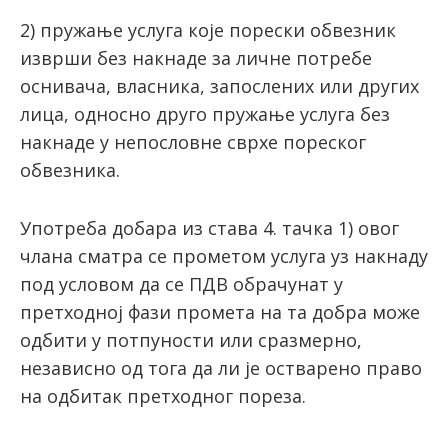
2) пружање услуга које порески обвезник
изврши без накнаде за личне потребе
оснивача, власника, запослених или других
лица, односно друго пружање услуга без
накнаде у непословне сврхе пореског
обвезника.
Употреба добара из става 4. тачка 1) овог
члана сматра се прометом услуга уз накнаду
под условом да се ПДВ обрачунат у
претходној фази промета на та добра може
одбити у потпуности или сразмерно,
независно од тога да ли је остварено право
на одбитак претходног пореза.