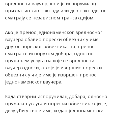
вредносни ваучер, који је испоручилац
прихватио као накнаду или део накнаде, не
сматрају се независном трансакцијом.
Ако је пренос једнонаменског вредносног
ваучера обавио порески обвезник у име
другог пореског обвезника, тај пренос
сматра се испоруком добара, односно
пружањем услуга на које се вредносни
ваучер односи, а које је извршио порески
обвезник у чије име је извршен пренос
једнонаменског ваучера.
Када стварни испоручилац добара, односно
пружалац услуга и порески обвезник који је,
делујући у своје име, издао једнонаменски