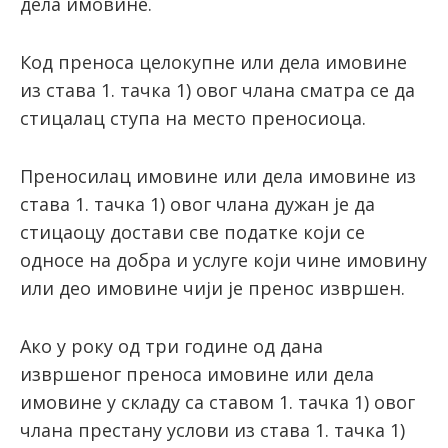
дела имовине.
Код преноса целокупне или дела имовине
из става 1. тачка 1) овог члана сматра се да
стицалац ступа на место преносиоца.
Преносилац имовине или дела имовине из
става 1. тачка 1) овог члана дужан је да
стицаоцу достави све податке који се
односе на добра и услуге који чине имовину
или део имовине чији је пренос извршен.
Ако у року од три године од дана
извршеног преноса имовине или дела
имовине у складу са ставом 1. тачка 1) овог
члана престану услови из става 1. тачка 1)