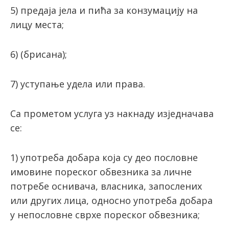
5) предаја јела и пића за конзумацију на
лицу места;
6) (брисана);
7) уступање удела или права.
Са прометом услуга уз накнаду изједначава
се:
1) употреба добара која су део пословне
имовине пореског обвезника за личне
потребе оснивача, власника, запослених
или других лица, односно употреба добара
у непословне сврхе пореског обвезника;