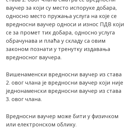
ваучер за који су место испоруке добара,
односно место пружања услуга на које се
вредносни ваучер односи и износ ПДВ који
се за промет тих добара, односно услуга
обрачунава и плаћа у складу са овим
законом познати у тренутку издавања
вредносног ваучера.
Вишенаменски вредносни ваучер из става
2. овог члана је вредносни ваучер који није
једнонаменски вредносни ваучер из става
3. овог члана.
Вредносни ваучер може бити у физичком
или електронском облику.