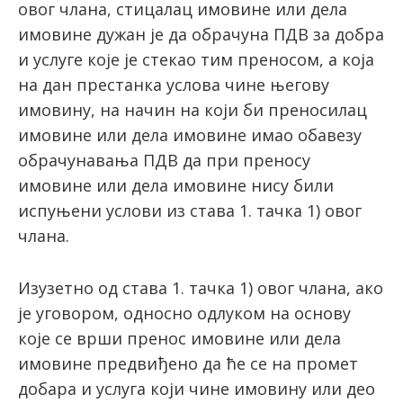
овог члана, стицалац имовине или дела
имовине дужан је да обрачуна ПДВ за добра
и услуге које је стекао тим преносом, а која
на дан престанка услова чине његову
имовину, на начин на који би преносилац
имовине или дела имовине имао обавезу
обрачунавања ПДВ да при преносу
имовине или дела имовине нису били
испуњени услови из става 1. тачка 1) овог
члана.
Изузетно од става 1. тачка 1) овог члана, ако
је уговором, односно одлуком на основу
које се врши пренос имовине или дела
имовине предвиђено да ће се на промет
добара и услуга који чине имовину или део