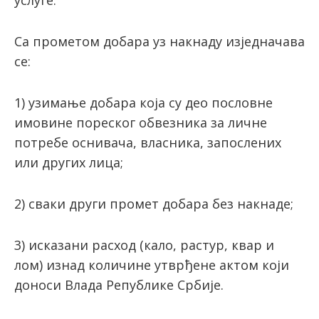
услуге.
Са прометом добара уз накнаду изједначава
се:
1) узимање добара која су део пословне
имовине пореског обвезника за личне
потребе оснивача, власника, запослених
или других лица;
2) сваки други промет добара без накнаде;
3) исказани расход (кало, растур, квар и
лом) изнад количине утврђене актом који
доноси Влада Републике Србије.