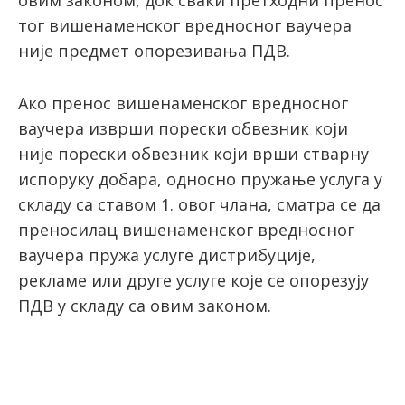
овим законом, док сваки претходни пренос
тог вишенаменског вредносног ваучера
није предмет опорезивања ПДВ.
Ако пренос вишенаменског вредносног
ваучера изврши порески обвезник који
није порески обвезник који врши стварну
испоруку добара, односно пружање услуга у
складу са ставом 1. овог члана, сматра се да
преносилац вишенаменског вредносног
ваучера пружа услуге дистрибуције,
рекламе или друге услуге које се опорезују
ПДВ у складу са овим законом.