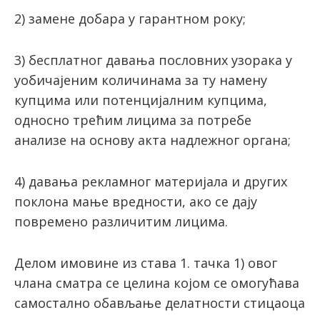
2) замене добара у гарантном року;
3) бесплатног давања пословних узорака у
уобичајеним количинама за ту намену
купцима или потенцијалним купцима,
односно трећим лицима за потребе
анализе на основу акта надлежног органа;
4) давања рекламног материјала и других
поклона мање вредности, ако се дају
повремено различитим лицима.
Делом имовине из става 1. тачка 1) овог
члана сматра се целина којом се омогућава
самостално обављање делатности стицаоца