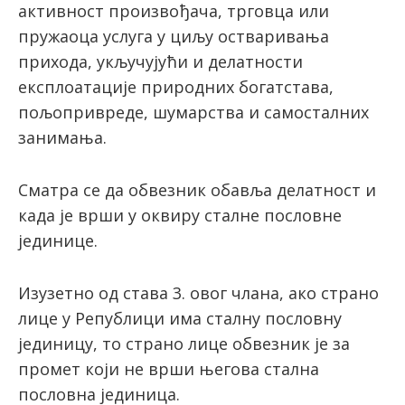
активност произвођача, трговца или
пружаоца услуга у циљу остваривања
прихода, укључујући и делатности
експлоатације природних богатстава,
пољопривреде, шумарства и самосталних
занимања.
Сматра се да обвезник обавља делатност и
када је врши у оквиру сталне пословне
јединице.
Изузетно од става 3. овог члана, ако страно
лице у Републици има сталну пословну
јединицу, то страно лице обвезник је за
промет који не врши његова стална
пословна јединица.