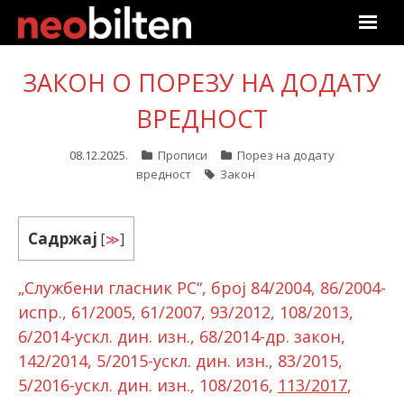
Почетна
ЗАКОН О ПОРЕЗУ НА ДОДАТУ
Претрага
ВРЕДНОСТ
Актуелно
08.12.2025.
Прописи
Порез на додату
вредност
Закон
Подаци
Садржај
[
≫
]
Линкови
„
Службени гласник РС“, број 84/2004, 86/2004-
О нама
испр., 61/2005, 61/2007, 93/2012, 108/2013,
Претплата
6/2014-ускл. дин. изн., 68/2014-др. закон,
142/2014, 5/2015-ускл. дин. изн., 83/2015,
Пријава
5/2016-ускл. дин. изн., 108/2016,
113/2017
,