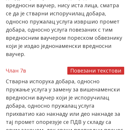
вредносни ваучер, нису иста лица, сматра
се да је стварни испоручилац добара,
односно пружалац услуга извршио промет
добара, односно услуга повезаних с тим
вредносним ваучером пореском обвезнику
који је издао једнонаменски вредносни
ваучер.
Члан 7в
Повезани текстови
Стварна испорука добара, односно
пружање услуга у замену за вишенаменски
вредносни ваучер који је испоручилац
добара, односно пружалац услуга
прихватио као накнаду или део накнаде за
тај промет опорезује се ПДВ у складу са