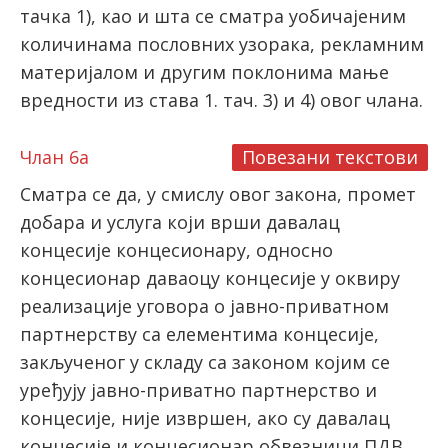
тачка 1), као и шта се сматра уобичајеним
количинама пословних узорака, рекламним
материјалом и другим поклонима мање
вредности из става 1. тач. 3) и 4) овог члана.
Члан 6а
Повезани текстови
Сматра се да, у смислу овог закона, промет
добара и услуга који врши давалац
концесије концесионару, односно
концесионар даваоцу концесије у оквиру
реализације уговора о јавно-приватном
партнерству са елементима концесије,
закљученог у складу са законом којим се
уређују јавно-приватно партнерство и
концесије, није извршен, ако су давалац
концесије и концесионар обвезници ПДВ