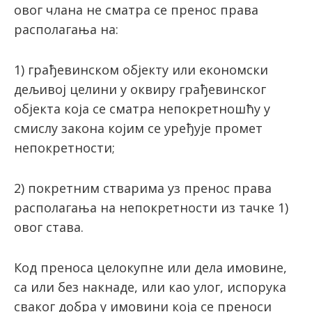
овог члана не сматра се пренос права
располагања на:
1) грађевинском објекту или економски
дељивој целини у оквиру грађевинског
објекта која се сматра непокретношћу у
смислу закона којим се уређује промет
непокретности;
2) покретним стварима уз пренос права
располагања на непокретности из тачке 1)
овог става.
Код преноса целокупне или дела имовине,
са или без накнаде, или као улог, испорука
сваког добра у имовини која се преноси