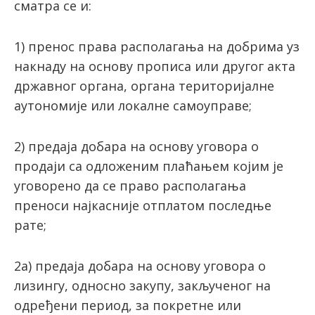
сматра се и:
1) пренос права располагања на добрима уз
накнаду на основу прописа или другог акта
државног органа, органа територијалне
аутономије или локалне самоуправе;
2) предаја добара на основу уговора о
продаји са одложеним плаћањем којим је
уговорено да се право располагања
преноси најкасније отплатом последње
рате;
2а) предаја добара на основу уговора о
лизингу, односно закупу, закљученог на
одређени период, за покретне или