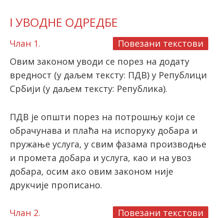
I УВОДНЕ ОДРЕДБЕ
Члан 1.
Повезани текстови
Овим законом уводи се порез на додату
вредност (у даљем тексту: ПДВ) у Републици
Србији (у даљем тексту: Република).
ПДВ је општи порез на потрошњу који се
обрачунава и плаћа на испоруку добара и
пружање услуга, у свим фазама производње
и промета добара и услуга, као и на увоз
добара, осим ако овим законом није
друкчије прописано.
Члан 2.
Повезани текстови