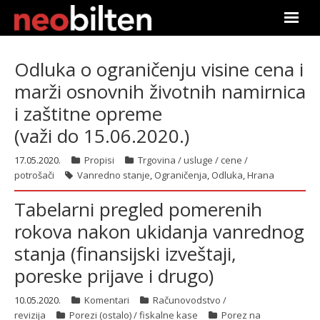
Почетна
Odluka o ograničenju visine cena i
marži osnovnih životnih namirnica
Претрага
i zaštitne opreme
Актуелно
(važi do 15.06.2020.)
Подаци
17.05.2020.
Propisi
Trgovina / usluge / cene /
potrošači
Vanredno stanje
,
Ograničenja
,
Odluka
,
Hrana
Линкови
Tabelarni pregled pomerenih
rokova nakon ukidanja vanrednog
О нама
stanja (finansijski izveštaji,
Претплата
poreske prijave i drugo)
Пријава
10.05.2020.
Komentari
Računovodstvo /
revizija
Porezi (ostalo) / fiskalne kase
Porez na