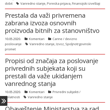
dobit
Vanredno stanje
,
Poreska prijava
,
Finansijski izveštaji
Prestala da važi privremena
latinica
zabrana izvoza osnovnih
proizvoda bitnih za stanovništvo
10.05.2020.
Komentari
Carine / devizno
poslovanje
Vanredno stanje
,
Izvoz
,
Spoljnotrgovinski
promet
Propisi od značaja za poslovanje
privrednih subjekata koji su
prestali da važe ukidanjem
vanrednog stanja
10.05.2020.
Komentari
Privredni subjekti /
delatnosti
Vanredno stanje
Obaveštenje Ministarstva za rad