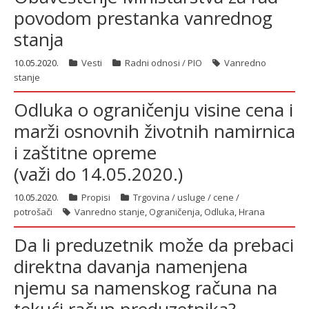
povodom prestanka vanrednog
stanja
10.05.2020.
Vesti
Radni odnosi / PIO
Vanredno
stanje
Odluka o ograničenju visine cena i
marži osnovnih životnih namirnica
i zaštitne opreme
(važi do 14.05.2020.)
10.05.2020.
Propisi
Trgovina / usluge / cene /
potrošači
Vanredno stanje
,
Ograničenja
,
Odluka
,
Hrana
Da li preduzetnik može da prebaci
direktna davanja namenjena
njemu sa namenskog računa na