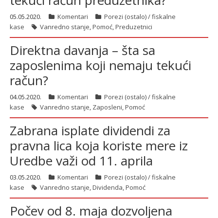
tekući račun preduzetnika?
05.05.2020.
Komentari
Porezi (ostalo) / fiskalne
kase
Vanredno stanje
,
Pomoć
,
Preduzetnici
Direktna davanja – šta sa
zaposlenima koji nemaju tekući
račun?
04.05.2020.
Komentari
Porezi (ostalo) / fiskalne
kase
Vanredno stanje
,
Zaposleni
,
Pomoć
Zabrana isplate dividendi za
pravna lica koja koriste mere iz
Uredbe važi od 11. aprila
03.05.2020.
Komentari
Porezi (ostalo) / fiskalne
kase
Vanredno stanje
,
Dividenda
,
Pomoć
Počev od 8. maja dozvoljena