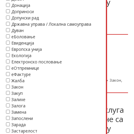
физичка лица која обављају
Донација
делатност
Доприноси
Допунски рад
30.12.2015.
Прописи
Платни промет / ХОВ /
Државна управа / Локална самоуправа
камате
Готов новац
,
Плаћање
,
Правилник
Дуван
еБоловање
Закон о професионалној
Евиденција
рехабилитацији и
Европска унија
Екологија
запошљавању особа са
Електронско пословање
инвалидитетом
еОтпремнице
еФактуре
30.12.2015.
Прописи
Радни односи / ПИО
Закон
,
Жалба
Запослени
,
Инвалидитет
Закон
Закуп
Правилник о утврђивању
Залихе
Залога
секундарних сировина и услуга
Замена
које су непосредно повезане са
Запослени
Зарада
секундарним сировинама, у
Застарелост