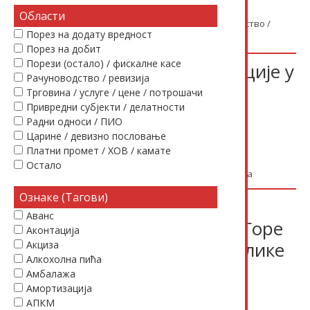
(текст више не важи)
Области
30.12.2015.
Службена мишљења
Рачуноводство /
Порез на додату вредност
ревизија
Запослени
,
Превоз
latinica
Порез на добит
Порези (остало) / фискалне касе
Закон о поступку регистрације у
Рачуноводство / ревизија
Агенцији за привредне
Трговина / услуге / цене / потрошачи
Привредни субјекти / делатности
регистре
Радни односи / ПИО
(важи до 06.05.2019.)
Царине / девизно пословање
Платни промет / ХОВ / камате
30.12.2015.
Прописи
Привредни субјекти /
Остало
делатности
АПР
,
Закон
,
Оснивање - Регистрација
Ознаке (Тагови)
Уговор између Савета
Аванс
министара Србије и Црне Горе
Аконтација
и Савета министара Републике
Акциза
Алкохолна пића
Албаније о избегавању
Амбалажа
двоструког опорезивања у
Амортизација
АПКМ