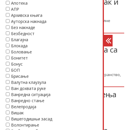
односу на порезе на доходак и
Апотека
на имовину
АПР
Архивска књига
30.12.2015.
Прописи
Порези (остало) / фискалне
Ауторска накнада
касе
Избегавање двоструког опорезивања
Без накнаде
Безбедност
Одлука о условима и начину
Благајна
Блокада
обављања платног промета са
Боловање
иностранством
Бонитет
Бонус
30.12.2015.
Прописи
Платни промет / ХОВ /
БОП
камате
Царине / девизно пословање
Иностранство
,
Брисање
Одлука
Валутна клаузула
Ван дохвата руке
Правилник о начину праћења
Ванредна ситуација
Ванредно стање
извршавања обавезе
Велепродаја
запошљавања особа са
Вишак
инвалидитетом и начину
Вишегодишњи засад
Волонтирање