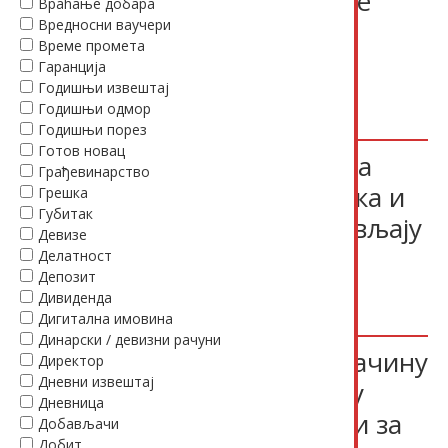
доказивања извршавања те
Враћање добара
обавезе
Вредносни ваучери
Време промета
(важи до 31.12.2016.)
Гаранција
Годишњи извештај
30.12.2015.
Прописи
Радни односи /
Годишњи одмор
ПИО
Запослени
,
Инвалидитет
,
Правилник
Годишњи порез
Готов новац
Закон о обављању плаћања
Грађевинарство
правних лица, предузетника и
Грешка
Губитак
физичких лица која не обављају
Девизе
делатност
Делатност
Депозит
30.12.2015.
Прописи
Платни промет / ХОВ /
Дивиденда
камате
Закон
,
Плаћање
Дигитална имовина
Динарски / девизни рачуни
Правилник о условима и начину
Директор
Дневни извештај
плаћања у готовом новцу у
Дневница
динарима за правна лица и за
Добављачи
Добит