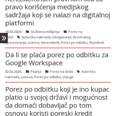
pravo korišćenja medijskog
sadržaja koji se nalazi na digitalnoj
platformi
16.03.2026.
Službena mišljenja
Porez na
dobit
Autorska naknada
,
Izbegavanje dvostrukog
oporezivanja
,
Licenca
,
Nerezidenti
,
Porez po odbitku
,
Rezidenti
Da li se plaća porez po odbitku za
Google Workspace
02.02.2026.
Pitanja
Porez na dobit
Autorska
naknada
,
Licenca
,
Porez po odbitku
,
Usluge
Porez po odbitku koji je ino kupac
platio u svojoj državi i mogućnost
da domaći dobavljač po tom
osnovu koristi poreski kredit