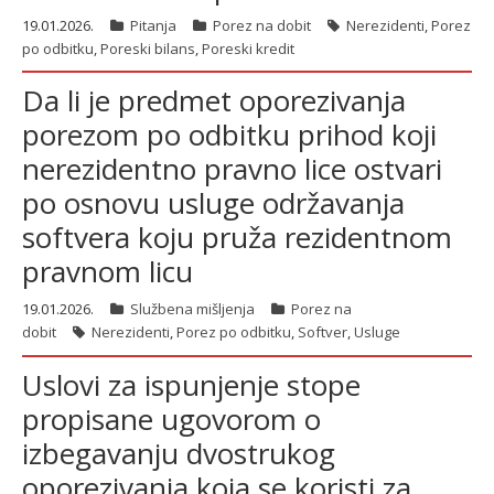
19.01.2026.
Pitanja
Porez na dobit
Nerezidenti
,
Porez
po odbitku
,
Poreski bilans
,
Poreski kredit
Da li je predmet oporezivanja
porezom po odbitku prihod koji
nerezidentno pravno lice ostvari
po osnovu usluge održavanja
softvera koju pruža rezidentnom
pravnom licu
19.01.2026.
Službena mišljenja
Porez na
dobit
Nerezidenti
,
Porez po odbitku
,
Softver
,
Usluge
Uslovi za ispunjenje stope
propisane ugovorom o
izbegavanju dvostrukog
oporezivanja koja se koristi za