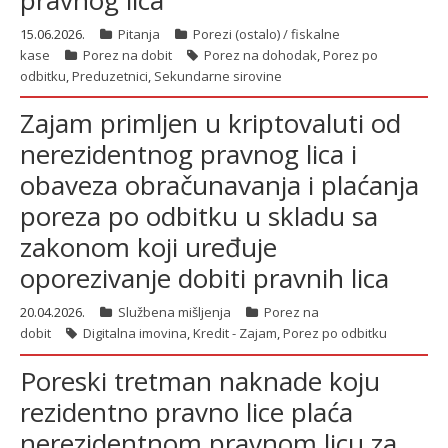
pravnog lica
15.06.2026.
Pitanja
Porezi (ostalo) / fiskalne
kase
Porez na dobit
Porez na dohodak
,
Porez po
latinica
odbitku
,
Preduzetnici
,
Sekundarne sirovine
Zajam primljen u kriptovaluti od
nerezidentnog pravnog lica i
obaveza obračunavanja i plaćanja
poreza po odbitku u skladu sa
zakonom koji uređuje
oporezivanje dobiti pravnih lica
20.04.2026.
Službena mišljenja
Porez na
dobit
Digitalna imovina
,
Kredit - Zajam
,
Porez po odbitku
Poreski tretman naknade koju
rezidentno pravno lice plaća
nerezidentnom pravnom licu za