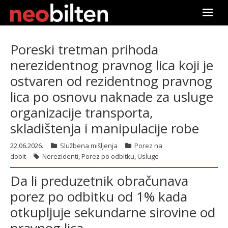
Почетна
Poreski tretman prihoda
nerezidentnog pravnog lica koji je
Претрага
ostvaren od rezidentnog pravnog
Актуелно
lica po osnovu naknade za usluge
organizacije transporta,
Подаци
skladištenja i manipulacije robe
Линкови
22.06.2026.
Službena mišljenja
Porez na
dobit
Nerezidenti
,
Porez po odbitku
,
Usluge
О нама
Da li preduzetnik obračunava
Претплата
porez po odbitku od 1% kada
otkupljuje sekundarne sirovine od
Пријава