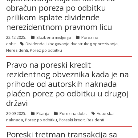
obračun poreza po odbitku
prilikom isplate dividende
nerezidentnom pravnom licu
22.12.2025.
Službena mišljenja
Porez na
dobit
Dividenda
,
Izbegavanje dvostrukog oporezivanja
,
Nerezidenti
,
Porez po odbitku
Pravo na poreski kredit
rezidentnog obveznika kada je na
prihode od autorskih naknada
plaćen porez po odbitku u drugoj
državi
29.09.2025.
Pitanja
Porez na dobit
Autorska
naknada
,
Porez po odbitku
,
Poreski kredit
,
Rezidenti
Poreski tretman transakcija sa