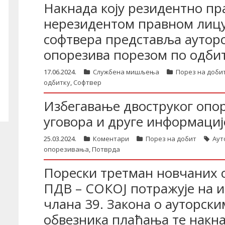
Накнада коју резидентно пр
нерезидентом правном лиц
софтвера представља ауторск
опорезива порезом по одби
17.06.2024.
Службена мишљења
Порез на доби
одбитку
,
Софтвер
Избегавање двоструког опо
уговора и друге информациј
25.03.2024.
Коментари
Порез на добит
Аут
опорезивања
,
Потврда
Порески третман новчаних с
ПДВ – СОКОЈ потражује на и
члана 39. Закона о ауторск
обвезника плаћања те накн