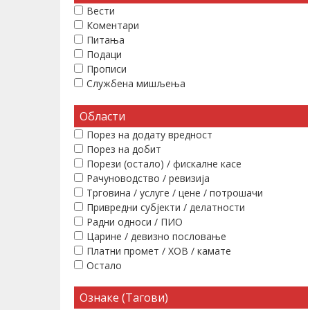
Вести
Коментари
Питања
Подаци
Прописи
Службена мишљења
Области
Порез на додату вредност
Порез на добит
Порези (остало) / фискалне касе
Рачуноводство / ревизија
Трговина / услуге / цене / потрошачи
Привредни субјекти / делатности
Радни односи / ПИО
Царине / девизно пословање
Платни промет / ХОВ / камате
Остало
Ознаке (Тагови)