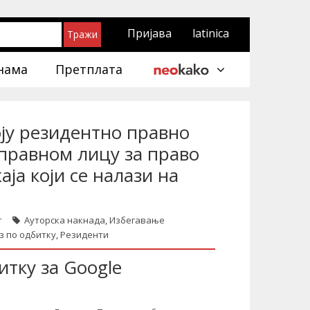
Пријава
latinica
нама
Претплата
ју резидентно правно
правном лицу за право
ја који се налази на
т
Ауторска накнада
,
Избегавање
з по одбитку
,
Резиденти
итку за Google