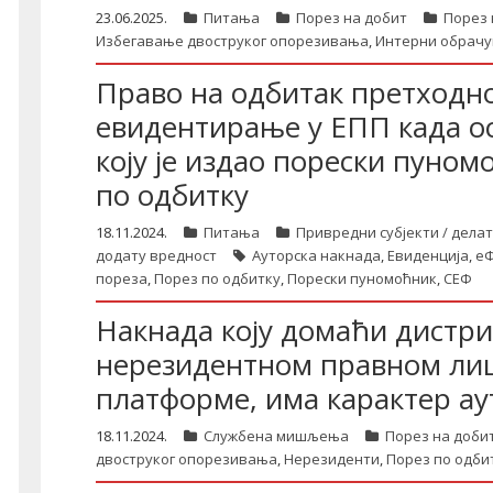
23.06.2025.
Питања
Порез на добит
Порез 
Избегавање двоструког опорезивања
,
Интерни обрачу
Право на одбитак претходно
евидентирање у ЕПП када о
коју је издао порески пуно
по одбитку
18.11.2024.
Питања
Привредни субјекти / дела
додату вредност
Ауторска накнада
,
Евиденција
,
еФ
пореза
,
Порез по одбитку
,
Порески пуномоћник
,
СЕФ
Накнада коју домаћи дистри
нерезидентном правном лиц
платформе, има карактер ау
18.11.2024.
Службена мишљења
Порез на доби
двоструког опорезивања
,
Нерезиденти
,
Порез по одби