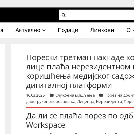
га
Актуелно
Подаци
Линкови
О 
Порески третман накнаде ко
лице плаћа нерезидентном 
коришћења медијског садржа
дигиталној платформи
16.03.2026.
Службена мишљења
Порез на доби
двоструког опорезивања
,
Лиценца
,
Нерезиденти
,
Поре
Да ли се плаћа порез по одб
Workspace