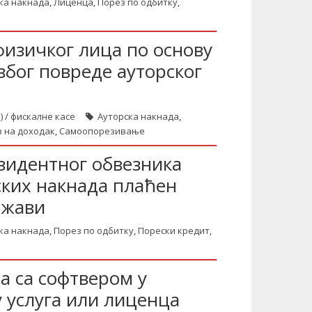
ка накнада
,
Лиценца
,
Порез по одбитку
,
изичког лица по основу
због повреде ауторског
) / фискалне касе
Ауторска накнада
,
 на доходак
,
Самоопорезивање
зидентног обвезника
ских накнада плаћен
ржави
ка накнада
,
Порез по одбитку
,
Порески кредит
,
а са софтвером у
у услуга или лиценца