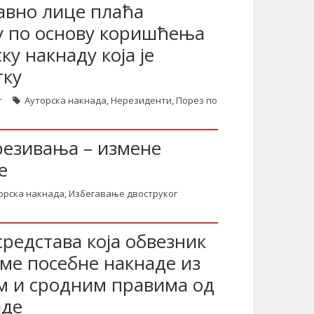
авно лице плаћа
у по основу коришћења
у накнаду која је
тку
т
Ауторска накнада
,
Нерезиденти
,
Порез по
резивања – измене
е
орска накнада
,
Избегавање двоструког
редстава која обвезник
ме посебне накнаде из
им и сродним правима од
аде