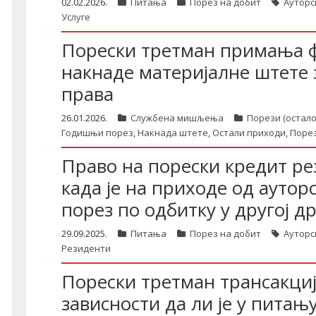
02.02.2026.
Питања
Порез на добит
Ауторс
Услуге
Порески третман примања ф
накнаде материјалне штете 
права
26.01.2026.
Службена мишљења
Порези (остало
Годишњи порез
,
Накнада штете
,
Остали приходи
,
Порез
Право на порески кредит ре
када је на приходе од аутор
порез по одбитку у другој д
29.09.2025.
Питања
Порез на добит
Ауторс
Резиденти
Порески третман трансакциј
зависности да ли је у питањ