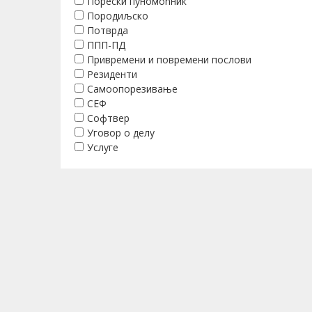
Порески пуномоћник
Породиљско
Потврда
ППП-ПД
Привремени и повремени послови
Резиденти
Самоопорезивање
СЕФ
Софтвер
Уговор о делу
Услуге