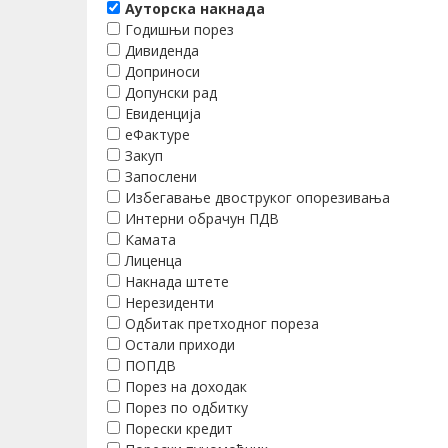
Ауторска накнада
Годишњи порез
Дивиденда
Доприноси
Допунски рад
Евиденција
еФактуре
Закуп
Запослени
Избегавање двоструког опорезивања
Интерни обрачун ПДВ
Камата
Лиценца
Накнада штете
Нерезиденти
Одбитак претходног пореза
Остали приходи
ПОПДВ
Порез на доходак
Порез по одбитку
Порески кредит