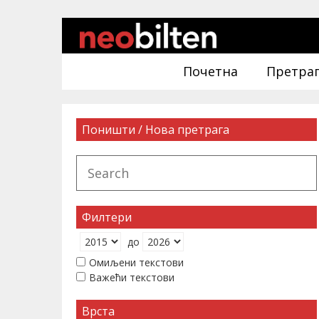
Почетна
Претра
Поништи / Нова претрага
Филтери
до
Омиљени текстови
Важећи текстови
Врста