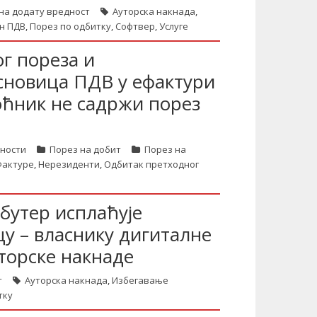
на додату вредност
Ауторска накнада
,
н ПДВ
,
Порез по одбитку
,
Софтвер
,
Услуге
г пореза и
сновица ПДВ у ефактури
моћник не садржи порез
тности
Порез на добит
Порез на
актуре
,
Нерезиденти
,
Одбитак претходног
бутер исплаћује
у – власнику дигиталне
торске накнаде
т
Ауторска накнада
,
Избегавање
тку