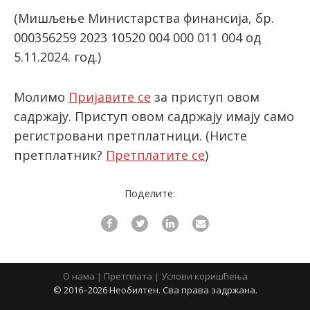
(Мишљење Министарства финансија, бр.
000356259 2023 10520 004 000 011 004 од
latinica
5.11.2024. год.)
Молимо
Пријавите се
за приступ овом
садржају. Приступ овом садржају имају само
регистровани претплатници.
(Нисте
претплатник?
Претплатите се
)
Поделите:
О нама
|
Претплата
|
Услови коришћења
© 2016–2026 Необилтен. Сва права задржана.