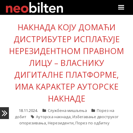
Почетна
НАКНАДА КОЈУ ДОМАЋИ
Претрага
ДИСТРИБУТЕР ИСПЛАЋУЈЕ
НЕРЕЗИДЕНТНОМ ПРАВНОМ
Актуелно
ЛИЦУ – ВЛАСНИКУ
Подаци
ДИГИТАЛНЕ ПЛАТФОРМЕ,
Линкови
ИМА КАРАКТЕР АУТОРСКЕ
О нама
НАКНАДЕ
Претплата
18.11.2024.
Службена мишљења
Порез на
добит
Ауторска накнада
,
Избегавање двоструког
опорезивања
,
Нерезиденти
,
Порез по одбитку
Пријава