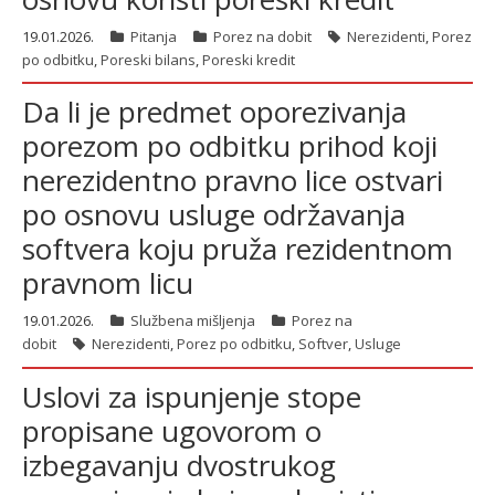
19.01.2026.
Pitanja
Porez na dobit
Nerezidenti
,
Porez
po odbitku
,
Poreski bilans
,
Poreski kredit
Da li je predmet oporezivanja
porezom po odbitku prihod koji
nerezidentno pravno lice ostvari
po osnovu usluge održavanja
softvera koju pruža rezidentnom
pravnom licu
19.01.2026.
Službena mišljenja
Porez na
dobit
Nerezidenti
,
Porez po odbitku
,
Softver
,
Usluge
Uslovi za ispunjenje stope
propisane ugovorom o
izbegavanju dvostrukog