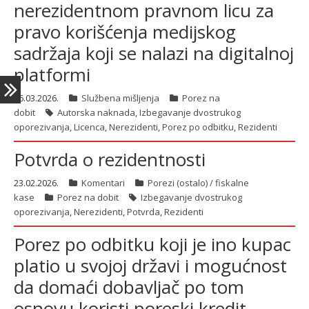
nerezidentnom pravnom licu za
pravo korišćenja medijskog
sadržaja koji se nalazi na digitalnoj
platformi
16.03.2026.
Službena mišljenja
Porez na
dobit
Autorska naknada
,
Izbegavanje dvostrukog
oporezivanja
,
Licenca
,
Nerezidenti
,
Porez po odbitku
,
Rezidenti
Potvrda o rezidentnosti
23.02.2026.
Komentari
Porezi (ostalo) / fiskalne
kase
Porez na dobit
Izbegavanje dvostrukog
oporezivanja
,
Nerezidenti
,
Potvrda
,
Rezidenti
Porez po odbitku koji je ino kupac
platio u svojoj državi i mogućnost
da domaći dobavljač po tom
osnovu koristi poreski kredit