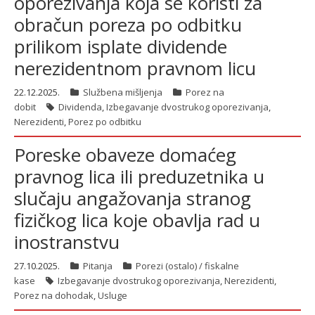
oporezivanja koja se koristi za
obračun poreza po odbitku
prilikom isplate dividende
nerezidentnom pravnom licu
22.12.2025.
Službena mišljenja
Porez na
dobit
Dividenda
,
Izbegavanje dvostrukog oporezivanja
,
Nerezidenti
,
Porez po odbitku
Poreske obaveze domaćeg
pravnog lica ili preduzetnika u
slučaju angažovanja stranog
fizičkog lica koje obavlja rad u
inostranstvu
27.10.2025.
Pitanja
Porezi (ostalo) / fiskalne
kase
Izbegavanje dvostrukog oporezivanja
,
Nerezidenti
,
Porez na dohodak
,
Usluge