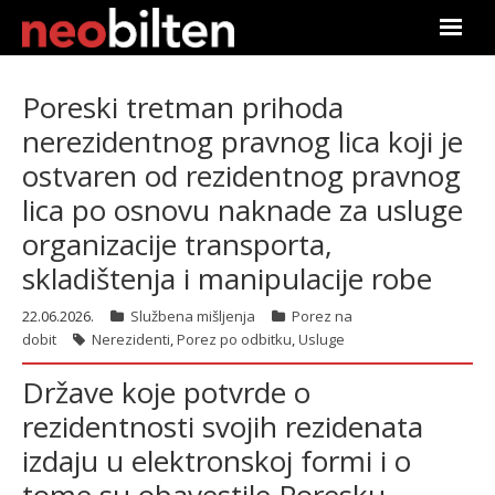
Почетна
Poreski tretman prihoda
nerezidentnog pravnog lica koji je
Претрага
ostvaren od rezidentnog pravnog
Актуелно
lica po osnovu naknade za usluge
organizacije transporta,
Подаци
skladištenja i manipulacije robe
Линкови
22.06.2026.
Službena mišljenja
Porez na
dobit
Nerezidenti
,
Porez po odbitku
,
Usluge
О нама
Države koje potvrde o
Претплата
rezidentnosti svojih rezidenata
izdaju u elektronskoj formi i o
Пријава