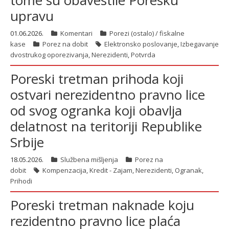
tome su obavestile Poresku
upravu
01.06.2026.
Komentari
Porezi (ostalo) / fiskalne
latinica
kase
Porez na dobit
Elektronsko poslovanje
,
Izbegavanje
dvostrukog oporezivanja
,
Nerezidenti
,
Potvrda
Poreski tretman prihoda koji
ostvari nerezidentno pravno lice
od svog ogranka koji obavlja
delatnost na teritoriji Republike
Srbije
18.05.2026.
Službena mišljenja
Porez na
dobit
Kompenzacija
,
Kredit - Zajam
,
Nerezidenti
,
Ogranak
,
Prihodi
Poreski tretman naknade koju
rezidentno pravno lice plaća