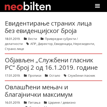
Почетна
Eвидентирање страних лица
без евиденцијског броја
Претрага
18.01.2019.
Вести
Привредни субјекти /
Актуелно
делатности
АПР
,
Директор
,
Евиденција
,
Нерезиденти
,
Страно лице
Подаци
Објављен „Службени гласник
Линкови
РС“ број 2 од 16.1.2019. године
17.01.2019.
Прописи
Остало
Службени гласник
О нама
Овлашћени мењач и
Претплата
благајнички максимум
Пријава
16.01.2019.
Питања
Царине / девизно