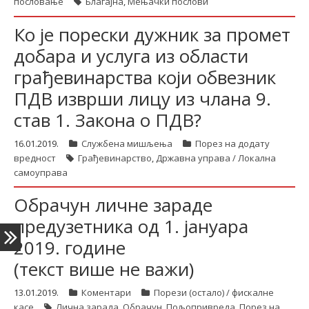
пословање
Благајна
,
Мењачки послови
Ко је порески дужник за промет
latinica
добара и услуга из области
грађевинарства који обвезник
ПДВ изврши лицу из члана 9.
став 1. Закона о ПДВ?
16.01.2019.
Службена мишљења
Порез на додату
вредност
Грађевинарство
,
Државна управа / Локална
самоуправа
Обрачун личне зараде
предузетника од 1. јануара
2019. године
(текст више не важи)
13.01.2019.
Коментари
Порези (остало) / фискалне
касе
Лична зарада
,
Обрачун
,
Пољопривреда
,
Порез на