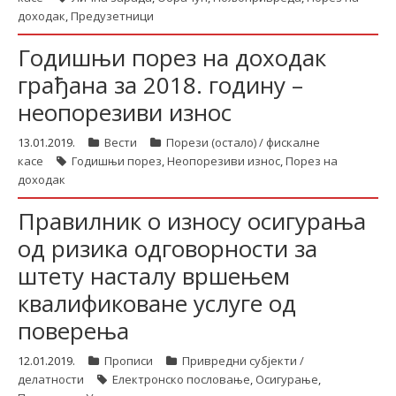
доходак
,
Предузетници
Годишњи порез на доходак
грађана за 2018. годину –
неопорезиви износ
13.01.2019.
Вести
Порези (остало) / фискалне
касе
Годишњи порез
,
Неопорезиви износ
,
Порез на
доходак
Правилник о износу осигурања
од ризика одговорности за
штету насталу вршењем
квалификоване услуге од
поверења
12.01.2019.
Прописи
Привредни субјекти /
делатности
Електронско пословање
,
Осигурање
,