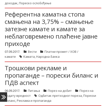
доходак
,
Пореско ослобођење
Референтна каматна стопа
latinica
смањена на 3,75% – смањење
затезне камате и камате за
неблаговремено плаћене јавне
приходе
07.09.2017.
Вести
Платни промет / ХОВ /
камате
Камата
,
Народна банка
Трошкови рекламе и
пропаганде – порески биланс и
ПДВ аспект
06.09.2017.
Питања
Порез на добит
Порез на
додату вредност
Одбитак претходног пореза
,
Порески
биланс
,
Реклама и пропаганда