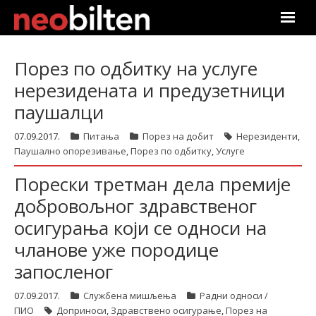
Почетна
Порез по одбитку на услуге
нерезидената и предузетници
Претрага
паушалци
Актуелно
07.09.2017.
Питања
Порез на добит
Нерезиденти
,
Паушално опорезивање
,
Порез по одбитку
,
Услуге
Подаци
Порески третман дела премије
Линкови
добровољног здравственог
осигурања који се односи на
О нама
чланове уже породице
Претплата
запосленог
Пријава
07.09.2017.
Службена мишљења
Радни односи /
ПИО
Доприноси
,
Здравствено осигурање
,
Порез на