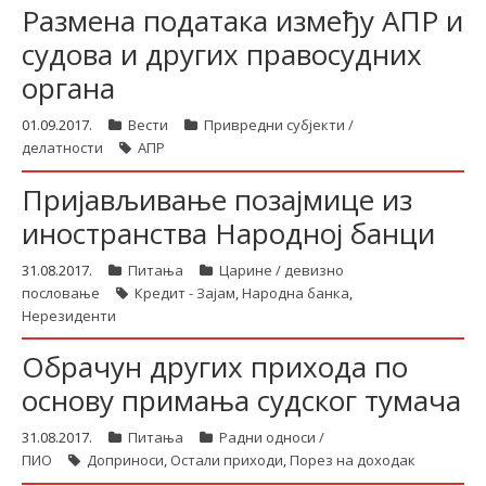
Размена података између АПР и
судова и других правосудних
органа
01.09.2017.
Вести
Привредни субјекти /
делатности
АПР
Пријављивање позајмице из
иностранства Народној банци
31.08.2017.
Питања
Царине / девизно
пословање
Кредит - Зајам
,
Народна банка
,
Нерезиденти
Обрачун других прихода по
основу примања судског тумача
31.08.2017.
Питања
Радни односи /
ПИО
Доприноси
,
Остали приходи
,
Порез на доходак