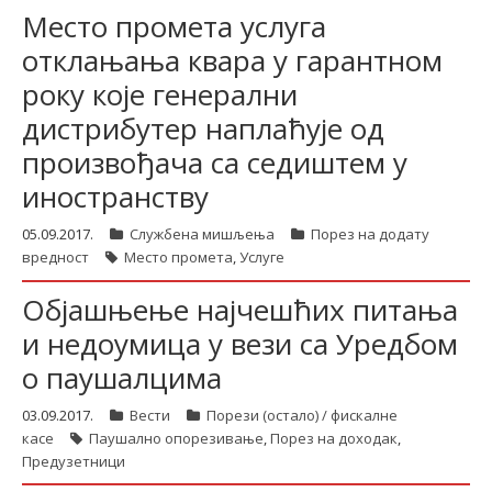
Место промета услуга
отклањања квара у гарантном
року које генерални
дистрибутер наплаћује од
произвођача са седиштем у
иностранству
05.09.2017.
Службена мишљења
Порез на додату
вредност
Место промета
,
Услуге
Објашњење најчешћих питања
и недоумица у вези са Уредбом
о паушалцима
03.09.2017.
Вести
Порези (остало) / фискалне
касе
Паушално опорезивање
,
Порез на доходак
,
Предузетници