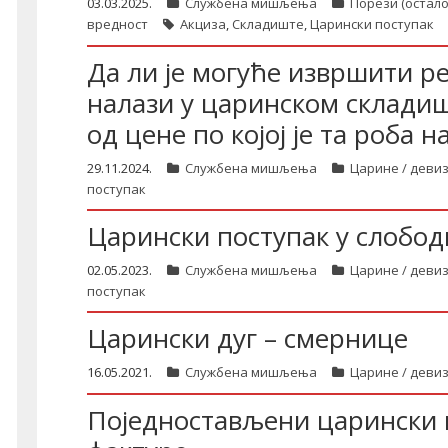
03.03.2025.
Службена мишљења
Порези (остало
вредност
Акциза
,
Складиште
,
Царински поступак
Да ли је могуће извршити ре
налази у царинском складишт
од цене по којој је та роба 
29.11.2024.
Службена мишљења
Царине / деви
поступак
Царински поступак у слобо
02.05.2023.
Службена мишљења
Царине / деви
поступак
Царински дуг – смернице
16.05.2021.
Службена мишљења
Царине / деви
Поједностављени царински 