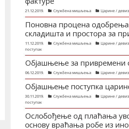
фактуре
21.12.2019.
Службена мишљења
Царине / деви
Поновна процена одобрења
складишта и простора за п
11.12.2019.
Службена мишљења
Царине / деви
поступак
Објашњење за привремени 
06.12.2019.
Службена мишљења
Царине / деви
Објашњење поступка царин
30.11.2019.
Службена мишљења
Царине / деви
поступак
Ослобођење од плаћања ув
основу враћања робе из ино