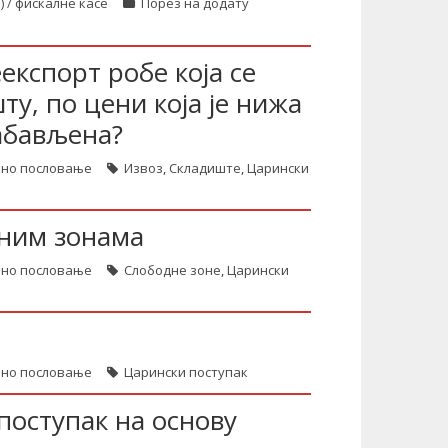
) / фискалне касе
Порез на додату
експорт робе која се
у, по цени која је нижа
набављена?
зно пословање
Извоз
,
Складиште
,
Царински
дним зонама
зно пословање
Слободне зоне
,
Царински
зно пословање
Царински поступак
поступак на основу