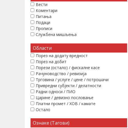
Вести
Коментари
Питања
Подаци
Прописи
Службена мишљења
Области
Порез на додату вредност
Порез на добит
Порези (остало) / фискалне касе
Рачуноводство / ревизија
Трговина / услуге / цене / потрошачи
Привредни субјекти / делатности
Радни односи / ПИО
Царине / девизно пословање
Платни промет / ХОВ / камате
Остало
Ознаке (Тагови)