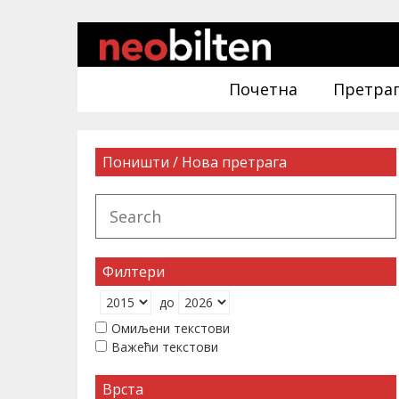
Почетна
Претра
Поништи / Нова претрага
Филтери
до
Омиљени текстови
Важећи текстови
Врста