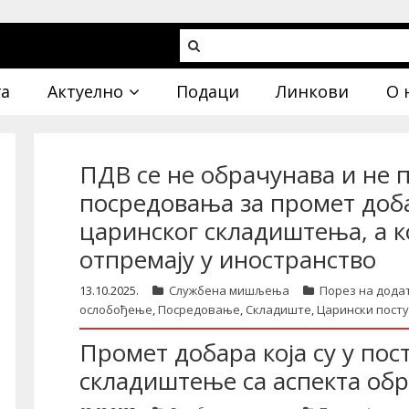
га
Актуелно
Подаци
Линкови
О 
ПДВ се не обрачунава и не 
посредовања за промет добар
царинског складиштења, а к
отпремају у иностранство
13.10.2025.
Службена мишљења
Порез на дода
ослобођење
,
Посредовање
,
Складиште
,
Царински пост
Промет добара која су у пос
складиштење са аспекта об