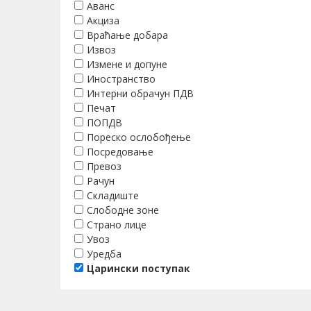
Аванс
Акциза
Враћање добара
Извоз
Измене и допуне
Иностранство
Интерни обрачун ПДВ
Печат
ПОПДВ
Пореско ослобођење
Посредовање
Превоз
Рачун
Складиште
Слободне зоне
Страно лице
Увоз
Уредба
Царински поступак