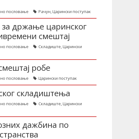
зно пословање
Рачун
,
Царински поступак
 за држање царинског
ривремени смештај
зно пословање
Складиште
,
Царински
смештај робе
зно пословање
Царински поступак
ског складиштења
зно пословање
Складиште
,
Царински
озних дажбина по
странства