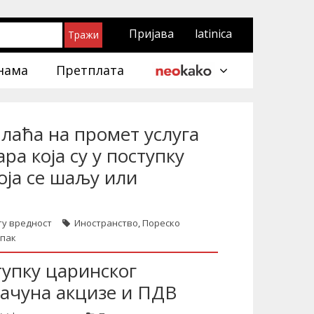
Пријава
latinica
нама
Претплата
плаћа на промет услуга
а која су у поступку
оја се шаљу или
ту вредност
Иностранство
,
Пореско
упак
тупку царинског
рачуна акцизе и ПДВ