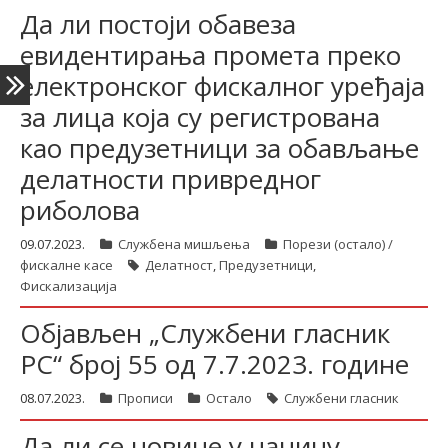
Да ли постоји обавеза
евидентирања промета преко
електронског фискалног уређаја
за лица која су регистрована
као предузетници за обављање
делатности привредног
риболова
09.07.2023.
Службена мишљења
Порези (остало) /
фискалне касе
Делатност
,
Предузетници
,
Фискализација
Објављен „Службени гласник
РС“ број 55 од 7.7.2023. године
08.07.2023.
Прописи
Остало
Службени гласник
Да ли се новине у начину