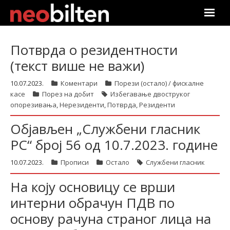
Почетна
Потврда о резидентности
(текст више не важи)
Претрага
10.07.2023.
Коментари
Порези (остало) / фискалне
Актуелно
касе
Порез на добит
Избегавање двоструког
опорезивања
,
Нерезиденти
,
Потврда
,
Резиденти
Подаци
Објављен „Службени гласник
Линкови
РС“ број 56 од 10.7.2023. године
10.07.2023.
Прописи
Остало
Службени гласник
О нама
На коју основицу се врши
Претплата
интерни обрачун ПДВ по
Пријава
основу рачуна страног лица на