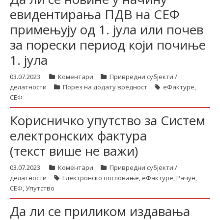
евидентирања ПДВ на СЕФ
примењују од 1. јула или почев
за порески период који почиње
1. јула
03.07.2023.
Коментари
Привредни субјекти /
делатности
Порез на додату вредност
еФактуре
,
СЕФ
Корисничко упутство за Систем
електронских фактура
(текст више не важи)
03.07.2023.
Коментари
Привредни субјекти /
делатности
Електронско пословање
,
еФактуре
,
Рачун
,
СЕФ
,
Упутство
Да ли се приликом издавања