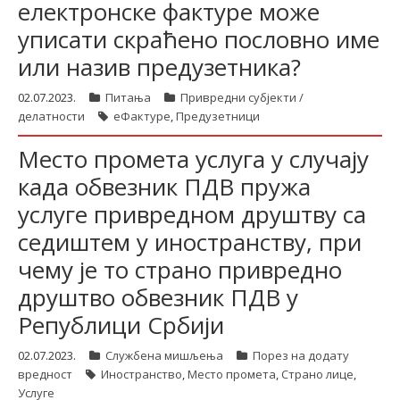
електронске фактуре може
уписати скраћено пословно име
или назив предузетника?
02.07.2023.
Питања
Привредни субјекти /
делатности
еФактуре
,
Предузетници
Место промета услуга у случају
када обвезник ПДВ пружа
услуге привредном друштву са
седиштем у иностранству, при
чему је то страно привредно
друштво обвезник ПДВ у
Републици Србији
02.07.2023.
Службена мишљења
Порез на додату
вредност
Иностранство
,
Место промета
,
Страно лице
,
Услуге