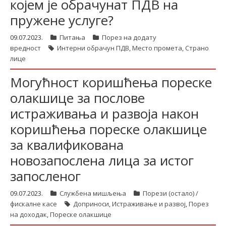
којем је обрачунат ПДВ на
пружене услуге?
latinica
09.07.2023.
Питања
Порез на додату
вредност
Интерни обрачун ПДВ
,
Место промета
,
Страно
лице
Могућност коришћења пореске
олакшице за послове
истраживања и развоја након
коришћења пореске олакшице
за квалификована
новозапослена лица за истог
запосленог
09.07.2023.
Службена мишљења
Порези (остало) /
фискалне касе
Доприноси
,
Истраживање и развој
,
Порез
на доходак
,
Пореске олакшице