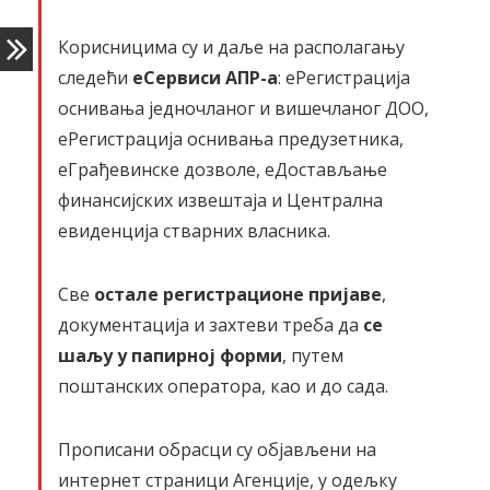
Корисницима су и даље на располагању
следећи
еСервиси АПР-а
: еРегистрација
оснивања једночланог и вишечланог ДОО,
еРегистрација оснивања предузетника,
еГрађевинске дозволе, еДостављање
финансијских извештаја и Централна
евиденција стварних власника.
Све
остале регистрационе пријаве
,
документација и захтеви треба да
се
шаљу у папирној форми
, путем
поштанских оператора, као и до сада.
Прописани обрасци су објављени на
интернет страници Агенције, у одељку