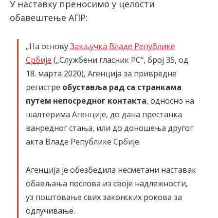
У наставку преносимо у целости
обавештење АПР:
„На основу
Закључка Владе Републике
Србије
(„Службени гласник РС“, број 35, од
18. марта 2020), Агенција за привредне
регистре
обуставља рад са странкама
путем непосредног контакта
, односно на
шалтерима Агенције, до дана престанка
ванредног стања, или до доношења другог
акта Владе Републике Србије.
Агенција је обезбедила несметани наставак
обављања послова из своје надлежности,
уз поштовање свих законских рокова за
одлучивање.