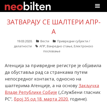
Почетна
ЗАТВАРАЈУ СЕ ШАЛТЕРИ АПР-
Претрага
А
Актуелно
19.03.2020.
Вести
Привредни субјекти /
делатности
АПР
,
Ванредно стање
,
Електронско
пословање
Подаци
Линкови
Агенција за привредне регистре је објавила
да обуставља рад са странкама путем
О нама
непосредног контакта, односно на
шалтерима Агенције, а на основу
Закључка
Претплата
Владе Републике Србије
(„Службени гласник
РС“,
број 35 од 18. марта 2020.
године).
Пријава