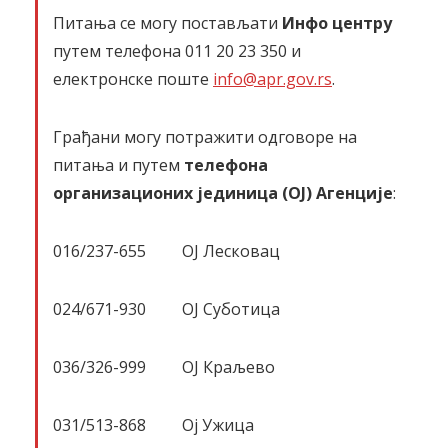
Питања се могу постављати
Инфо центру
путем телефона 011 20 23 350 и
електронске поште
info@apr.gov.rs
.
Грађани могу потражити одговоре на
питања и путем
телефона
организационих јединица (ОЈ) Агенције
:
016/237-655 ОЈ Лесковац
024/671-930 ОЈ Суботица
036/326-999 ОЈ Краљево
031/513-868 Oj Ужица