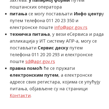
захтева:
у папирној форми
путем
поштанских оператора
питања
се могу постављати
Инфо центр
у
путем телефона 011 20 23 350 и
електронске поште
info@apr.gov.rs
техничка питања
, у вези еСервиса и рада
апликација у ИТ систему АПР-а, могу се
постављати
Сервис деску
путем
телефона 011 20 20 293 и електронске
поште
sd@apr.gov.rs
правна помоћ
ће се пружати
електронским путем
, а електронске
адресе свих регистара, којима се упућују
питања, објављене су на страници
Контакти
.