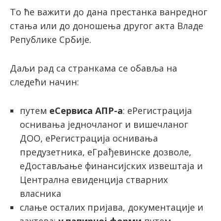
То ће важити до дана престанка ванредног
стања или до доношења другог акта Владе
latinica
Републике Србије.
Даљи рад са странкама се обавља на
следећи начин:
путем
еСервиса АПР-а
: еРегистрација
оснивања једночланог и вишечланог
ДОО, еРегистрација оснивања
предузетника, еГрађевинске дозволе,
еДостављање финансијских извештаја и
Централна евиденција стварних
власника
слање осталих пријава, документације и