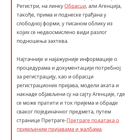
Регистри, на линку
Обрасци
, али Агенција,
такође, прима и поднеске грађана у
слободној форми, у писаном облику из
којих се недвосмислено види разлог
подношења захтева.
Најтачније и најажурније информације о
процедурама и документацији потребној
за регистрацију, као и обрасци
регистрационих пријава, модели аката и
накнаде објављени су на сајту Агенције, где
се може пратити и ток пријема и обраде
сваког појединачног предмета, путем
странице Претраге-
Претраге података о
примљеним пријавама и жалбама
.