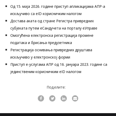
Од 15. маја 2026. године приступ апликацијама АПР-а
искључиво са eID корисничким налогом
Достава аката од стране Регистра привредних
субјеката путем еСандучета на порталу еУправе
Омогућена електронска регистрација промене
података и брисања предузетника
Регистрација оснивања привредних друштава
искључиво у електронској форми
Приступ е-услугама АПР од 16. јануара 2023. године са
јединственим корисничким eID налогом
Поделите: