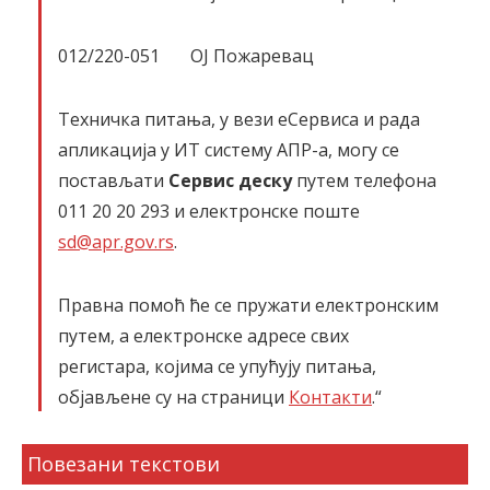
012/220-051 ОЈ Пожаревац
Техничка питања, у вези еСервиса и рада
апликација у ИТ систему АПР-а, могу се
постављати
Сервис деску
путем телефона
011 20 20 293 и електронске поште
sd@apr.gov.rs
.
Правна помоћ ће се пружати електронским
путем, а електронске адресе свих
регистара, којима се упућују питања,
објављене су на страници
Контакти
.“
Повезани текстови