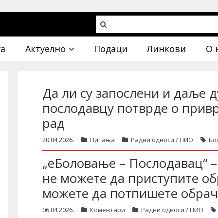
га
Актуелно
Подаци
Линкови
О 
Да ли су запослени и даље 
послодавцу потврде о привр
рад
20.04.2026.
Питања
Радни односи / ПИО
Бо
„еБоловање – Послодавац“ –
не можете да приступите о
можете да потпишете обрач
06.04.2026.
Коментари
Радни односи / ПИО