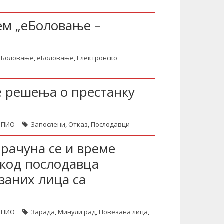
ем „еБоловање –
Боловање
,
еБоловање
,
Електронско
е решења о престанку
/ ПИО
Запослени
,
Отказ
,
Послодавци
рачуна се и време
 код послодавца
заних лица са
/ ПИО
Зарада
,
Минули рад
,
Повезана лица
,