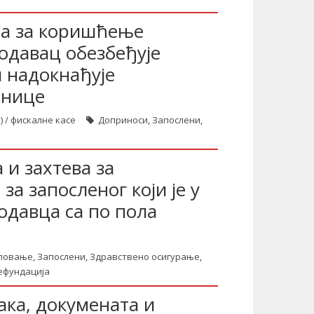
ца за коришћење
лодавац обезбеђује
 надокнађује
снице
) / фискалне касе
Доприноси
,
Запослени
,
и захтева за
за запосленог који је у
одавца са по пола
ловање
,
Запослени
,
Здравствено осигурање
,
ефундација
ка, докумената и