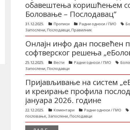
обавештења коришћењем со
Боловање – Послодавац”
31.12.2025.
Прописи
Радни односи / ПИО
Б
Запослени
,
Послодавци
,
Правилник
Онлајн инфо дан посвећен 
софтверског решења „еБоло
25.12.2025.
Вести
Радни односи / ПИО
Боло
Запослени
,
Послодавци
Пријављивање на систем „е
и креирање профила послода
јануара 2026. године
22.12.2025.
Коментари
Радни односи / ПИО
пословање
,
Запослени
,
Послодавци