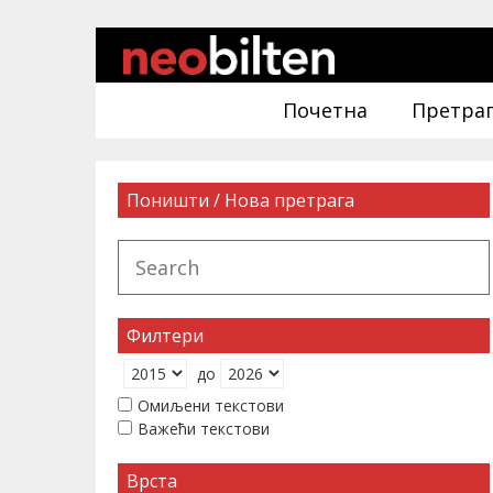
Почетна
Претра
Поништи / Нова претрага
Филтери
до
Омиљени текстови
Важећи текстови
Врста