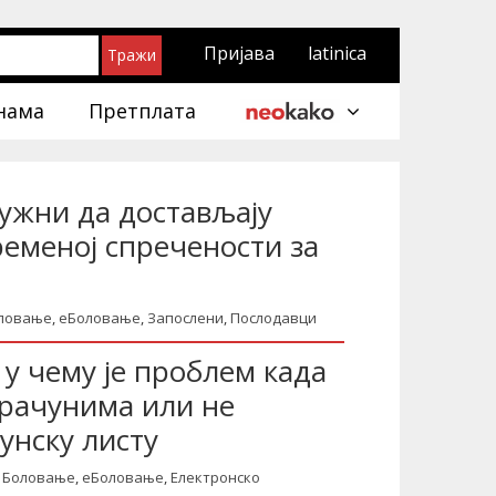
Пријава
latinica
нама
Претплата
дужни да достављају
еменој спречености за
ловање
,
еБоловање
,
Запослени
,
Послодавци
 у чему је проблем када
брачунима или не
унску листу
Боловање
,
еБоловање
,
Електронско