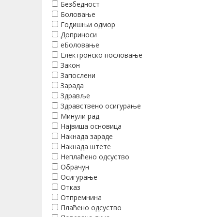
Безбедност
Боловање
Годишњи одмор
Доприноси
еБоловање
Електронско пословање
Закон
Запослени
Зарада
Здравље
Здравствено осигурање
Минули рад
Највиша основица
Накнада зараде
Накнада штете
Неплаћено одсуство
Обрачун
Осигурање
Отказ
Отпремнина
Плаћено одсуство