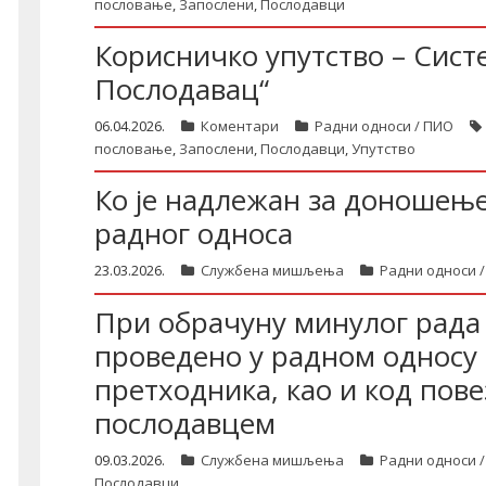
пословање
,
Запослени
,
Послодавци
Корисничко упутство – Сист
Послодавац“
06.04.2026.
Коментари
Радни односи / ПИО
пословање
,
Запослени
,
Послодавци
,
Упутство
Ко је надлежан за доношењ
радног односа
23.03.2026.
Службена мишљења
Радни односи 
При обрачуну минулог рада 
проведено у радном односу
претходника, као и код пове
послодавцем
09.03.2026.
Службена мишљења
Радни односи 
Послодавци