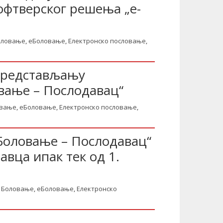
фтверског решења „е-
оловање
,
еБоловање
,
Електронско пословање
,
представљању
вање – Послодавац“
вање
,
еБоловање
,
Електронско пословање
,
Боловање – Послодавац“
вца ипак тек од 1.
Боловање
,
еБоловање
,
Електронско