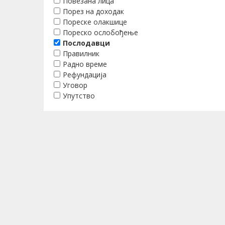
Повезана лица
Порез на доходак
Пореске олакшице
Пореско ослобођење
Послодавци
Правилник
Радно време
Рефундација
Уговор
Упутство