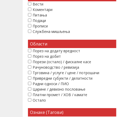
Вести
Коментари
Питања
Подаци
Прописи
Службена мишљења
Области
Порез на додату вредност
Порез на добит
Порези (остало) / фискалне касе
Рачуноводство / ревизија
Трговина / услуге / цене / потрошачи
Привредни субјекти / делатности
Радни односи / ПИО
Царине / девизно пословање
Платни промет / ХОВ / камате
Остало
Ознаке (Тагови)