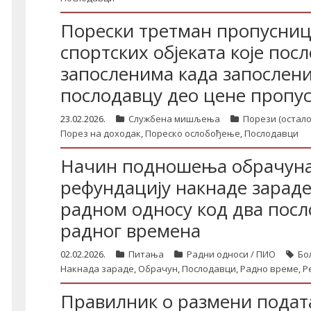
Порески третман пропусни
спортских објеката које пос
запосленима када запослени
послодавцу део цене пропу
23.02.2026.
Службена мишљења
Порези (остало
Порез на доходак
,
Пореско ослобођење
,
Послодавци
Начин подношења обрачуна 
рефундацију накнаде зараде 
радном односу код два посл
радног времена
02.02.2026.
Питања
Радни односи / ПИО
Бо
Накнада зараде
,
Обрачун
,
Послодавци
,
Радно време
,
Р
Правилник о размени подата