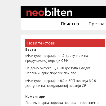
Почетна
Претра
Нови текстови
Вести
еФактуре – верзија 4.1.0 доступна и на
продукционој верзији СЕФ
На демо окружењу СЕФ доступан модул
Прелиминарне пореске пријаве
еФактуре – верзија 4.0.0 и ЕПП верзија 3.0.0
доступни на продукционој верзији СЕФ
Коментари
Прелиминарна пореска пријава – корисничко