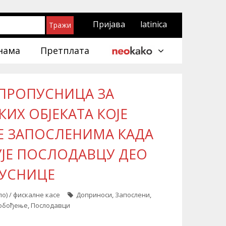
Пријава
latinica
нама
Претплата
 ПРОПУСНИЦА ЗА
ИХ ОБЈЕКАТА КОЈЕ
Е ЗАПОСЛЕНИМА КАДА
ЈЕ ПОСЛОДАВЦУ ДЕО
ПУСНИЦЕ
о) / фискалне касе
Доприноси
,
Запослени
,
лобођење
,
Послодавци