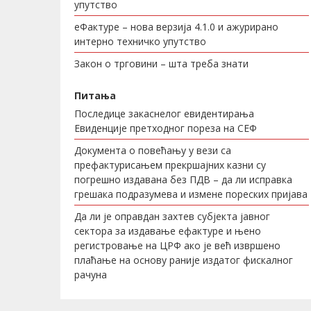
упутство
еФактуре – нова верзија 4.1.0 и ажурирано
интерно техничко упутство
Закон о трговини – шта треба знати
Питања
Последице закаснелог евидентирања
Евиденције претходног пореза на СЕФ
Документа о повећању у вези са
префактурисањем прекршајних казни су
погрешно издавана без ПДВ – да ли исправка
грешака подразумева и измене пореских пријава
Да ли је оправдан захтев субјекта јавног
сектора за издавање ефактуре и њено
регистровање на ЦРФ ако је већ извршено
плаћање на основу раније издатог фискалног
рачуна