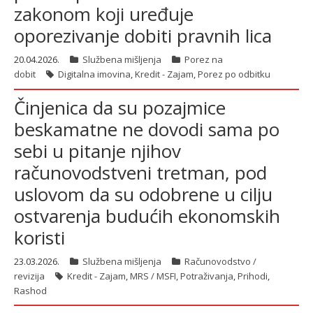
zakonom koji uređuje
oporezivanje dobiti pravnih lica
latinica
20.04.2026.
Službena mišljenja
Porez na
dobit
Digitalna imovina
,
Kredit - Zajam
,
Porez po odbitku
Činjenica da su pozajmice
beskamatne ne dovodi sama po
sebi u pitanje njihov
računovodstveni tretman, pod
uslovom da su odobrene u cilju
ostvarenja budućih ekonomskih
koristi
23.03.2026.
Službena mišljenja
Računovodstvo /
revizija
Kredit - Zajam
,
MRS / MSFI
,
Potraživanja
,
Prihodi
,
Rashod