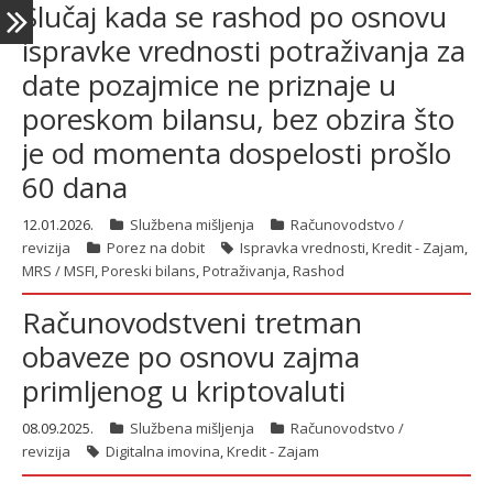
Slučaj kada se rashod po osnovu
ispravke vrednosti potraživanja za
date pozajmice ne priznaje u
poreskom bilansu, bez obzira što
je od momenta dospelosti prošlo
60 dana
12.01.2026.
Službena mišljenja
Računovodstvo /
revizija
Porez na dobit
Ispravka vrednosti
,
Kredit - Zajam
,
MRS / MSFI
,
Poreski bilans
,
Potraživanja
,
Rashod
Računovodstveni tretman
obaveze po osnovu zajma
primljenog u kriptovaluti
08.09.2025.
Službena mišljenja
Računovodstvo /
revizija
Digitalna imovina
,
Kredit - Zajam