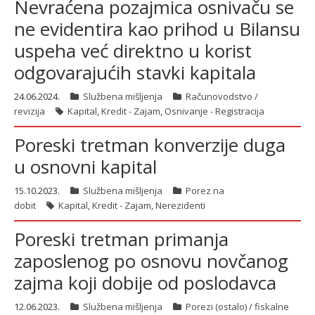
Nevraćena pozajmica osnivaču se
ne evidentira kao prihod u Bilansu
uspeha već direktno u korist
odgovarajućih stavki kapitala
24.06.2024.
Službena mišljenja
Računovodstvo /
revizija
Kapital
,
Kredit - Zajam
,
Osnivanje - Registracija
Poreski tretman konverzije duga
u osnovni kapital
15.10.2023.
Službena mišljenja
Porez na
dobit
Kapital
,
Kredit - Zajam
,
Nerezidenti
Poreski tretman primanja
zaposlenog po osnovu novčanog
zajma koji dobije od poslodavca
12.06.2023.
Službena mišljenja
Porezi (ostalo) / fiskalne