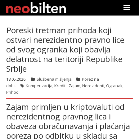
Почетна
Poreski tretman prihoda koji
ostvari nerezidentno pravno lice
Претрага
od svog ogranka koji obavlja
Актуелно
delatnost na teritoriji Republike
Srbije
Подаци
18.05.2026.
Službena mišljenja
Porez na
Линкови
dobit
Kompenzacija
,
Kredit - Zajam
,
Nerezidenti
,
Ogranak
,
Prihodi
О нама
Zajam primljen u kriptovaluti od
nerezidentnog pravnog lica i
Претплата
obaveza obračunavanja i plaćanja
Пријава
poreza po odbitku u skladu sa