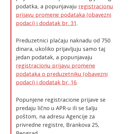
podatka, a popunjavaju
registracionu
prijavu promene podataka (obavezni
podaci) i dodatak br. 31
.
Preduzetnici plaćaju naknadu od 750
dinara, ukoliko prijavljuju samo taj
jedan podatak, a popunjavaju
registracionu prijavu promene
podataka o preduzetniku (obavezni
podaci) i dodatak br. 16
.
Popunjene registracione prijave se
predaju lično u APR-u ili se šalju
poštom, na adresu Agencije za
privredne registre, Brankova 25,
Beograd.