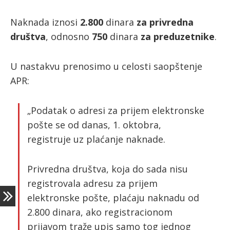
Naknada iznosi
2.800
dinara
za privredna
ћирилица
društva
, odnosno
750
dinara
za preduzetnike
.
U nastakvu prenosimo u celosti saopštenje
APR:
„Podatak o adresi za prijem elektronske
pošte se od danas, 1. oktobra,
registruje uz plaćanje naknade.
Privredna društva, koja do sada nisu
registrovala adresu za prijem
elektronske pošte, plaćaju naknadu od
2.800 dinara, ako registracionom
prijavom traže upis samo tog jednog