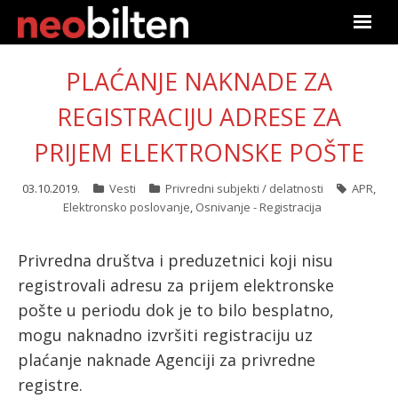
Početna
PLAĆANJE NAKNADE ZA
Pretraga
REGISTRACIJU ADRESE ZA
PRIJEM ELEKTRONSKE POŠTE
Aktuelno
03.10.2019.
Vesti
Privredni subjekti / delatnosti
APR
,
Podaci
Elektronsko poslovanje
,
Osnivanje - Registracija
Linkovi
Privredna društva i preduzetnici koji nisu
registrovali adresu za prijem elektronske
O nama
pošte u periodu dok je to bilo besplatno,
Pretplata
mogu naknadno izvršiti registraciju uz
plaćanje naknade Agenciji za privredne
Prijava
registre.