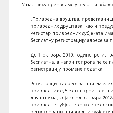
У наставку преносимо у целости обав
„Привредна друштва, представниш
привредних друштава, као и предуз
Регистар привредних субјеката има
бесплатну регистрацију адресе за 
До 1. октобра 2019. године, регистр
бесплатна, а након тог рока ће се 
регистрацију промене податка.
Регистрација адресе за пријем еле
привредних субјеката проистекла 
друштвима, која се од октобра 201
привредне субјекте који се тек осни
регистровани привредни субјекти м