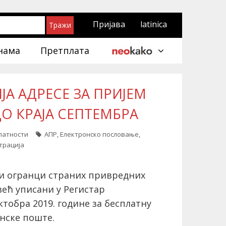
Пријава
latinica
нама
Претплата
А АДРЕСЕ ЗА ПРИЈЕМ
О КРАЈА СЕПТЕМБРА
елатности
АПР
,
Електронско пословање
,
трација
и огранци страних привредних
већ уписани у Регистар
ктобра 2019. године за бесплатну
онске поште.