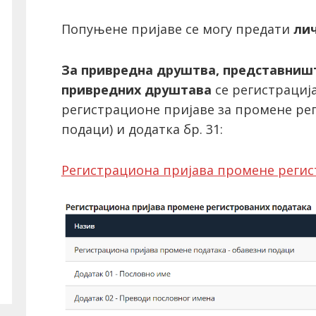
Попуњене пријаве се могу предати
лич
За привредна друштва, представништ
привредних друштава
се регистраци
регистрационе пријаве за промене ре
подаци) и додатка бр. 31:
Регистрациона пријава промене регис