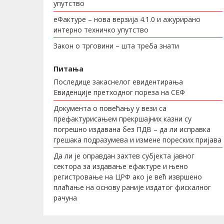
упутство
еФактуре – нова верзија 4.1.0 и ажурирано
интерно техничко упутство
Закон о трговини – шта треба знати
Питања
Последице закаснелог евидентирања
Евиденције претходног пореза на СЕФ
Документа о повећању у вези са
префактурисањем прекршајних казни су
погрешно издавана без ПДВ – да ли исправка
грешака подразумева и измене пореских пријава
Да ли је оправдан захтев субјекта јавног
сектора за издавање ефактуре и њено
регистровање на ЦРФ ако је већ извршено
плаћање на основу раније издатог фискалног
рачуна