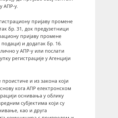
у АПР-у.
гистрациону пријаву промене
так бр. 31, док предузетници
рациону пријаву промене
подаци) и додатак бр. 16.
лично у АПР-у или послати
упку регистрације у Агенцији
 проистиче и из закона који
основу кога АПР електронском
рацији оснивања у облику
редним субјектима који су
нивање, као и друга
ија комуницира с привредом и