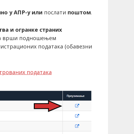
но у АПР-у или
послати
поштом
.
ва и огранке страних
ја врши подношењем
гистрационих података (обавезни
трованих података