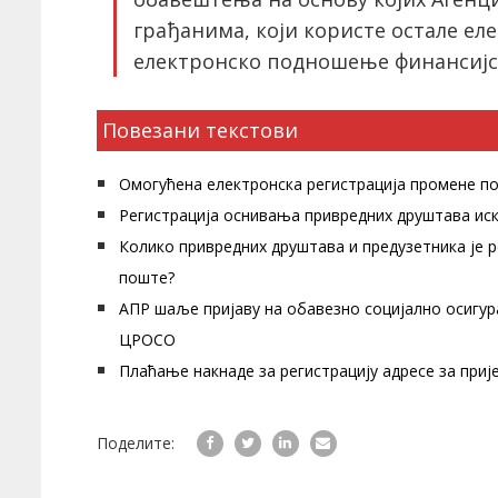
грађанима, који користе остале еле
електронско подношење финансијск
Повезани текстови
Омогућена електронска регистрација промене п
Регистрација оснивања привредних друштава ис
Колико привредних друштава и предузетника је р
поште?
АПР шаље пријаву на обавезно социјално осигур
ЦРОСО
Плаћање накнаде за регистрацију адресе за при
Поделите: