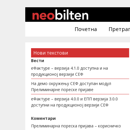
Почетна
Претра
Нови текстови
Вести
еФактуре – верзија 4.1.0 доступна и на
продукционој верзији СЕФ
На демо окружењу СЕФ доступан модул
Прелиминарне пореске пријаве
еФактуре – верзија 4.0.0 и ЕПП верзија 3.0.0
доступни на продукционој верзији СЕФ
Коментари
Прелиминарна пореска пријава – корисничко