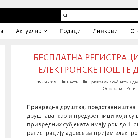
га
Актуелно
Подаци
Линкови
О 
БЕСПЛАТНА РЕГИСТРАЦИЈ
ЕЛЕКТРОНСКЕ ПОШТЕ Д
19.09.2019.
Вести
Привредни субјекти / д
Оснивање - Регис
Привредна друштва, представништва 
друштава, као и предузетници који су 
привредних субјеката имају рок до 1. о
регистрацију адресе за пријем електр