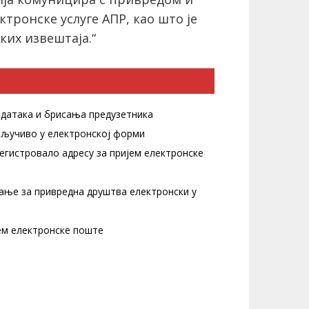
ктронске услуге АПР, као што је
их извештаја.“
одатака и брисања предузетника
кључиво у електронској форми
егистровало адресу за пријем електронске
ање за привредна друштва електронски у
јем електронске поште