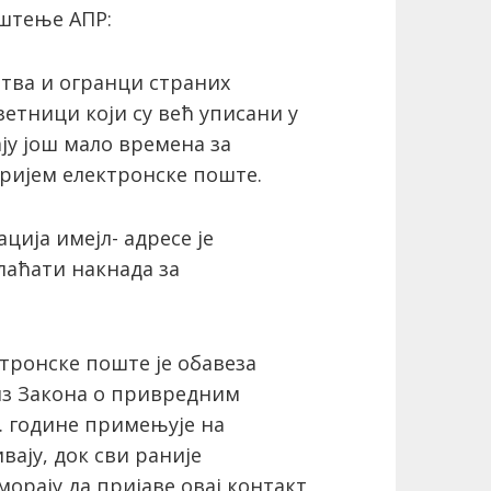
ештење АПР:
тва и огранци страних
етници који су већ уписани у
ју још мало времена за
пријем електронске поште.
ација имејл- адресе је
плаћати накнада за
ктронске поште је обавеза
из Закона о привредним
8. године примењује на
вају, док сви раније
орају да пријаве овај контакт