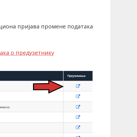
циона пријава промене података
ака о предузетнику