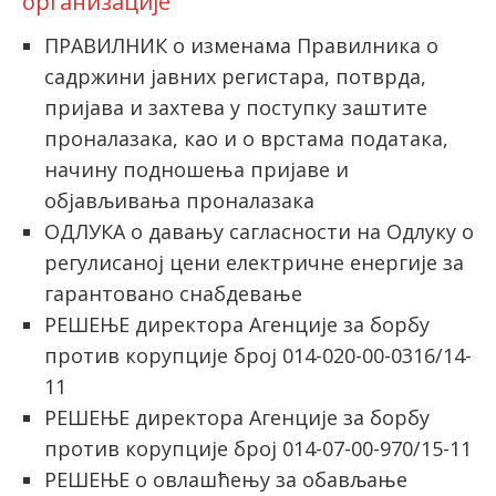
организације
ПРАВИЛНИК о изменама Правилника о
садржини јавних регистара, потврда,
пријава и захтева у поступку заштите
проналазака, као и о врстама података,
начину подношења пријаве и
објављивања проналазака
ОДЛУКА о давању сагласности на Одлуку о
регулисаној цени електричне енергије за
гарантовано снабдевање
РЕШЕЊЕ директора Агенције за борбу
против корупције број 014-020-00-0316/14-
11
РЕШЕЊЕ директора Агенције за борбу
против корупције број 014-07-00-970/15-11
РЕШЕЊЕ о овлашћењу за обављање