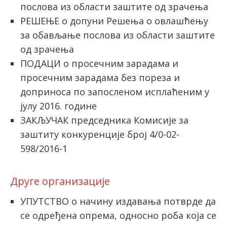
послова из области заштите од зрачења
РЕШЕЊЕ о допуни Решења о овлашћењу
за обављање послова из области заштите
од зрачења
ПОДАЦИ о просечним зарадама и
просечним зарадама без пореза и
доприноса по запосленом исплаћеним у
јулу 2016. године
ЗАКЉУЧАК председника Комисије за
заштиту конкуренције број 4/0-02-
598/2016-1
Друге организације
УПУТСТВО о начину издавања потврде да
се одређена опрема, односно роба која се