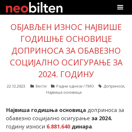
Почетна
ОБЈАВЉЕН ИЗНОС НАЈВИШЕ
Претрага
ГОДИШЊЕ ОСНОВИЦЕ
ДОПРИНОСА ЗА ОБАВЕЗНО
Актуелно
СОЦИЈАЛНО ОСИГУРАЊЕ ЗА
Подаци
2024. ГОДИНУ
Линкови
22.12.2023.
Вести
Радни односи / ПИО
Доприноси
,
Највиша основица
О нама
Претплата
Највиша годишња основица
доприноса за
обавезно социјално осигурање
за 2024.
Пријава
годину износи
6.881.640
динара
.