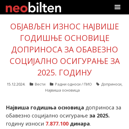
Почетна
ОБЈАВЉЕН ИЗНОС НАЈВИШЕ
Претрага
ГОДИШЊЕ ОСНОВИЦЕ
ДОПРИНОСА ЗА ОБАВЕЗНО
Актуелно
СОЦИЈАЛНО ОСИГУРАЊЕ ЗА
Подаци
2025. ГОДИНУ
Линкови
15.12.2024.
Вести
Радни односи / ПИО
Доприноси
,
Највиша основица
О нама
Претплата
Највиша годишња основица
доприноса за
обавезно социјално осигурање
за 2025.
Пријава
годину износи
7.877.100
динара
.