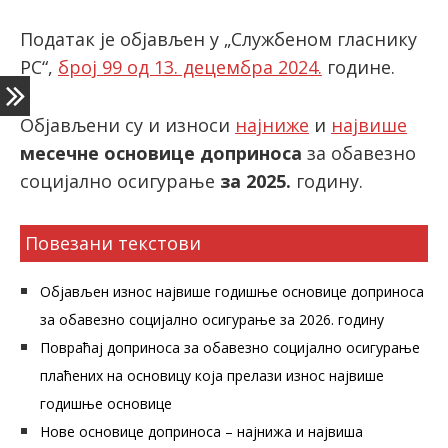
Податак је објављен у „Службеном гласнику
РС“,
број 99 од 13. децембра 2024.
године.
latinica
Објављени су и износи
најниже
и
највише
месечне основице доприноса
за обавезно
социјално осигурање
за 2025.
годину.
Повезани текстови
Објављен износ највише годишње основице доприноса
за обавезно социјално осигурање за 2026. годину
Повраћај доприноса за обавезно социјално осигурање
плаћених на основицу која прелази износ највише
годишње основице
Нове основице доприноса – најнижа и највиша