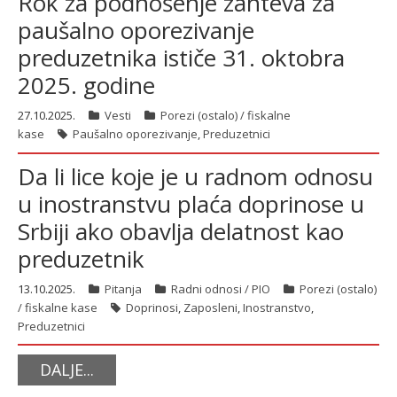
Rok za podnošenje zahteva za
paušalno oporezivanje
preduzetnika ističe 31. oktobra
2025. godine
27.10.2025.
Vesti
Porezi (ostalo) / fiskalne
kase
Paušalno oporezivanje
,
Preduzetnici
Da li lice koje je u radnom odnosu
u inostranstvu plaća doprinose u
Srbiji ako obavlja delatnost kao
preduzetnik
13.10.2025.
Pitanja
Radni odnosi / PIO
Porezi (ostalo)
/ fiskalne kase
Doprinosi
,
Zaposleni
,
Inostranstvo
,
Preduzetnici
DALJE...