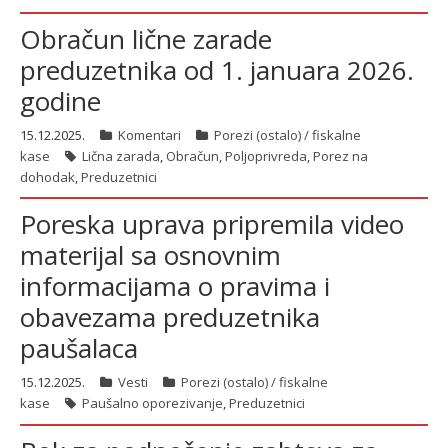
Obračun lične zarade
preduzetnika od 1. januara 2026.
godine
15.12.2025.
Komentari
Porezi (ostalo) / fiskalne
kase
Lična zarada
,
Obračun
,
Poljoprivreda
,
Porez na
dohodak
,
Preduzetnici
Poreska uprava pripremila video
materijal sa osnovnim
informacijama o pravima i
obavezama preduzetnika
paušalaca
15.12.2025.
Vesti
Porezi (ostalo) / fiskalne
kase
Paušalno oporezivanje
,
Preduzetnici