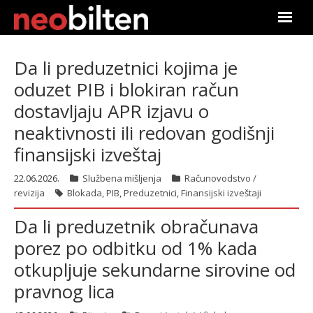
Početna
Da li preduzetnici kojima je
oduzet PIB i blokiran račun
Pretraga
dostavljaju APR izjavu o
Aktuelno
neaktivnosti ili redovan godišnji
finansijski izveštaj
Podaci
22.06.2026.
Službena mišljenja
Računovodstvo /
Linkovi
revizija
Blokada
,
PIB
,
Preduzetnici
,
Finansijski izveštaji
Da li preduzetnik obračunava
O nama
porez po odbitku od 1% kada
Pretplata
otkupljuje sekundarne sirovine od
pravnog lica
Prijava