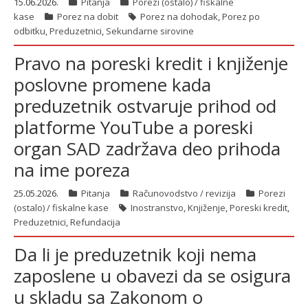
15.06.2026.
Pitanja
Porezi (ostalo) / fiskalne
kase
Porez na dobit
Porez na dohodak
,
Porez po
odbitku
,
Preduzetnici
,
Sekundarne sirovine
ћирилица
Pravo na poreski kredit i knjiženje
poslovne promene kada
preduzetnik ostvaruje prihod od
platforme YouTube a poreski
organ SAD zadržava deo prihoda
na ime poreza
25.05.2026.
Pitanja
Računovodstvo / revizija
Porezi
(ostalo) / fiskalne kase
Inostranstvo
,
Knjiženje
,
Poreski kredit
,
Preduzetnici
,
Refundacija
Da li je preduzetnik koji nema
zaposlene u obavezi da se osigura
u skladu sa Zakonom o