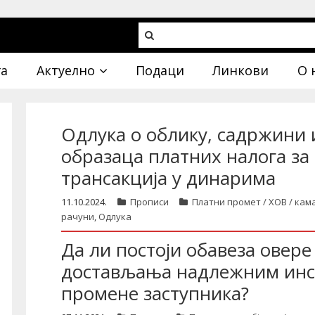
га
Актуелно
Подаци
Линкови
О 
Одлука о облику, садржини
образаца платних налога з
трансакција у динарима
11.10.2024.
Прописи
Платни промет / ХОВ / кам
рачуни
,
Одлука
Да ли постоји обавеза овер
достављања надлежним инс
промене заступника?