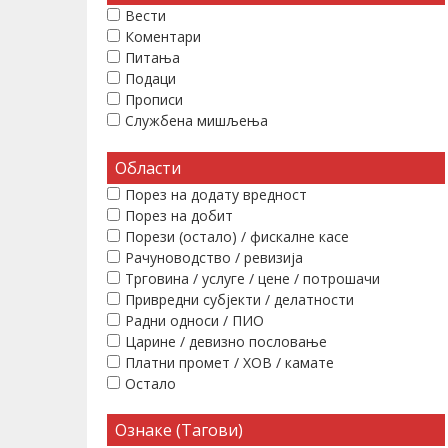
Вести
Коментари
Питања
Подаци
Прописи
Службена мишљења
Области
Порез на додату вредност
Порез на добит
Порези (остало) / фискалне касе
Рачуноводство / ревизија
Трговина / услуге / цене / потрошачи
Привредни субјекти / делатности
Радни односи / ПИО
Царине / девизно пословање
Платни промет / ХОВ / камате
Остало
Ознаке (Тагови)