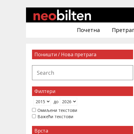
Почетна
Претра
Поништи / Нова претрага
Филтери
до
Омиљени текстови
Важећи текстови
Врста