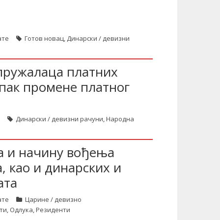
ате
Готов новац
,
Динарски / девизни
пружалаца платних
упак промене платног
Динарски / девизни рачуни
,
Народна
а и начину вођења
, као и динарских и
ата
ате
Царине / девизно
ти
,
Одлука
,
Резиденти