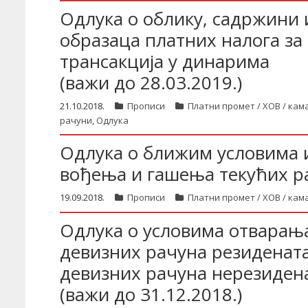
Одлука о облику, садржини
образаца платних налога з
трансакција у динарима
(важи до 28.03.2019.)
21.10.2018.
Прописи
Платни промет / ХОВ / кам
рачуни
,
Одлука
Одлука о ближим условима 
вођења и гашења текућих р
19.09.2018.
Прописи
Платни промет / ХОВ / кам
Одлука о условима отварањ
девизних рачуна резидената
девизних рачуна нерезиден
(важи до 31.12.2018.)