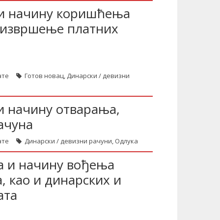
 и начину коришћења
а извршење платних
ате
Готов новац
,
Динарски / девизни
и начину отварања,
ачуна
ате
Динарски / девизни рачуни
,
Одлука
а и начину вођења
, као и динарских и
ата