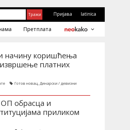
Пријава
latinica
нама
Претплата
 и начину коришћења
а извршење платних
ате
Готов новац
,
Динарски / девизни
е ОП обрасца и
титуцијама приликом