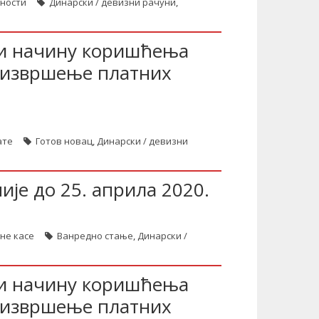
тности
Динарски / девизни рачуни
,
 и начину коришћења
а извршење платних
ате
Готов новац
,
Динарски / девизни
ије до 25. априла 2020.
лне касе
Ванредно стање
,
Динарски /
 и начину коришћења
а извршење платних