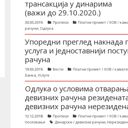
трансакција у динарима
(важи до 29.10.2020.)
30.03.2019.
Прописи
Платни промет / ХОВ / кам
рачуни
,
Одлука
Упоредни преглед накнада 
услуга и једноставнији пост
рачуна
19.03.2019.
Вести
Платни промет / ХОВ / камате
банка
,
Услуге
Одлука о условима отварањ
девизних рачуна резидената
девизних рачуна нерезиден
12.12.2018.
Прописи
Платни промет / ХОВ / кам
пословање
Динарски / девизни рачуни
,
Нерезиден