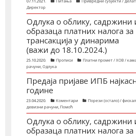
07.11.2021.
Питања
Привредни субјекти / дела
Директор
Одлука о облику, садржини
образаца платних налога з
трансакција у динарима
(важи до 18.10.2024.)
25.10.2020.
Прописи
Платни промет / ХОВ / кам
рачуни
,
Одлука
Предаја пријаве ИПБ најкасн
године
23.04.2020.
Коментари
Порези (остало) / фиска
девизни рачуни
,
Помоћ
Одлука о облику, садржини
образаца платних налога з