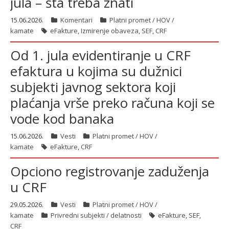
jula – šta treba znati
15.06.2026.
Komentari
Platni promet / HOV /
kamate
eFakture
,
Izmirenje obaveza
,
SEF
,
CRF
Od 1. jula evidentiranje u CRF
efaktura u kojima su dužnici
subjekti javnog sektora koji
plaćanja vrše preko računa koji se
vode kod banaka
15.06.2026.
Vesti
Platni promet / HOV /
kamate
eFakture
,
CRF
Opciono registrovanje zaduženja
u CRF
29.05.2026.
Vesti
Platni promet / HOV /
kamate
Privredni subjekti / delatnosti
eFakture
,
SEF
,
CRF