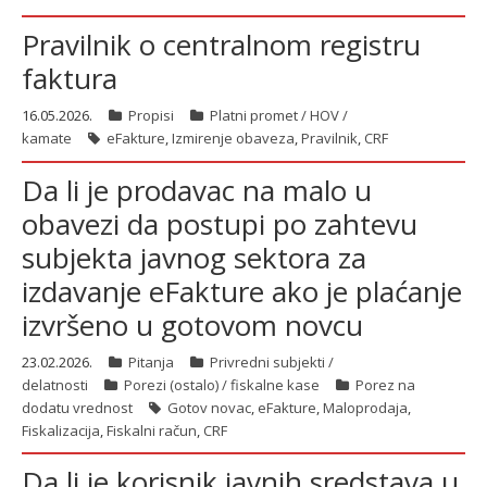
Pravilnik o centralnom registru
faktura
16.05.2026.
Propisi
Platni promet / HOV /
kamate
eFakture
,
Izmirenje obaveza
,
Pravilnik
,
CRF
Da li je prodavac na malo u
obavezi da postupi po zahtevu
subjekta javnog sektora za
izdavanje eFakture ako je plaćanje
izvršeno u gotovom novcu
23.02.2026.
Pitanja
Privredni subjekti /
delatnosti
Porezi (ostalo) / fiskalne kase
Porez na
dodatu vrednost
Gotov novac
,
eFakture
,
Maloprodaja
,
Fiskalizacija
,
Fiskalni račun
,
CRF
Da li je korisnik javnih sredstava u