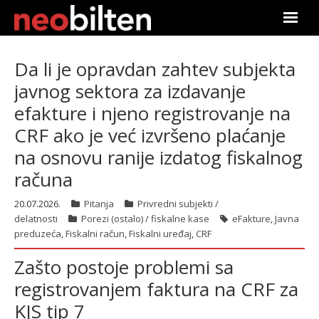
Početna
Da li je opravdan zahtev subjekta
javnog sektora za izdavanje
Pretraga
efakture i njeno registrovanje na
Aktuelno
CRF ako je već izvršeno plaćanje
na osnovu ranije izdatog fiskalnog
Podaci
računa
Linkovi
20.07.2026.
Pitanja
Privredni subjekti /
delatnosti
Porezi (ostalo) / fiskalne kase
eFakture
,
Javna
O nama
preduzeća
,
Fiskalni račun
,
Fiskalni uređaj
,
CRF
Zašto postoje problemi sa
Pretplata
registrovanjem faktura na CRF za
Prijava
KJS tip 7