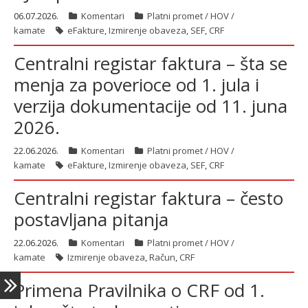
06.07.2026.
Komentari
Platni promet / HOV /
kamate
eFakture
,
Izmirenje obaveza
,
SEF
,
CRF
ћирилица
Centralni registar faktura – šta se
menja za poverioce od 1. jula i
verzija dokumentacije od 11. juna
2026.
22.06.2026.
Komentari
Platni promet / HOV /
kamate
eFakture
,
Izmirenje obaveza
,
SEF
,
CRF
Centralni registar faktura – često
postavljana pitanja
22.06.2026.
Komentari
Platni promet / HOV /
kamate
Izmirenje obaveza
,
Račun
,
CRF
Primena Pravilnika o CRF od 1.