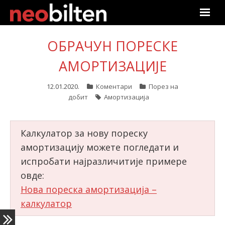
Почетна
ОБРАЧУН ПОРЕСКЕ
Претрага
АМОРТИЗАЦИЈЕ
Актуелно
12.01.2020.
Коментари
Порез на
добит
Амортизација
Подаци
Калкулатор за нову пореску
Линкови
амортизацију можете погледати и
О нама
испробати најразличитије примере
овде:
Претплата
Нова пореска амортизација –
калкулатор
Пријава