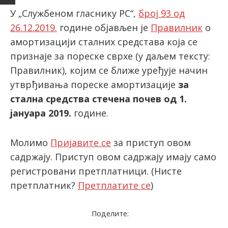
У „Службеном гласнику РС“,
број 93 од
26.12.2019.
године објављен је
Правилник
о
latinica
амортизацији сталних средстава која се
признаје за пореске сврхе (у даљем тексту:
Правилник), којим се ближе уређује начин
утврђивања пореске амортизације
за
стална средства стечена почев од 1.
јануара 2019.
године.
Молимо
Пријавите се
за приступ овом
садржају. Приступ овом садржају имају само
регистровани претплатници.
(Нисте
претплатник?
Претплатите се
)
Поделите: