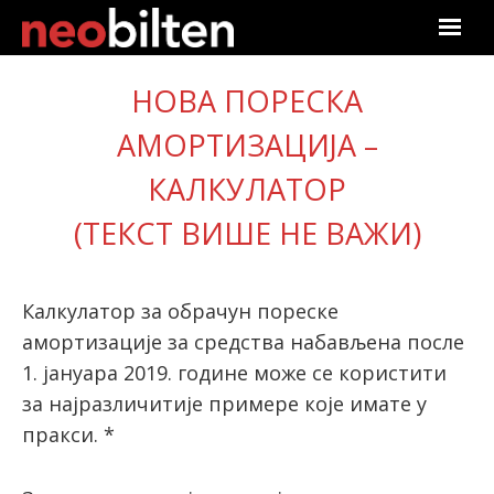
Почетна
НОВА ПОРЕСКА
Претрага
АМОРТИЗАЦИЈА –
КАЛКУЛАТОР
Актуелно
(ТЕКСТ ВИШЕ НЕ ВАЖИ)
Подаци
Линкови
Калкулатор за обрачун пореске
амортизације за средства набављена после
О нама
1. јануара 2019. године може се користити
за најразличитије примере које имате у
Претплата
пракси. *
Пријава