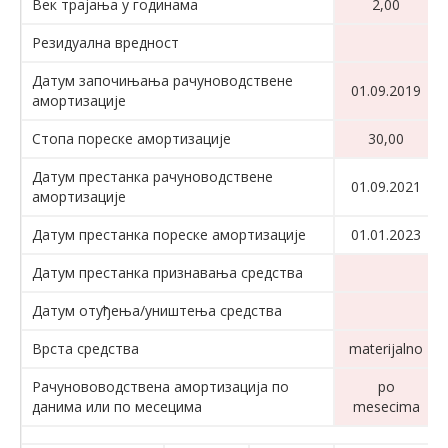
Век трајања у годинама
2,00
Резидуална вредност
Датум започињања рачуноводствене
01.09.2019
амортизације
Стопа пореске амортизације
30,00
Датум престанка рачуноводствене
01.09.2021
амортизације
Датум престанка пореске амортизације
01.01.2023
Датум престанка признавања средства
Датум отуђења/уништења средства
Врста средства
materijalno
Рачунововодствена амортизација по
po
данима или по месецима
mesecima