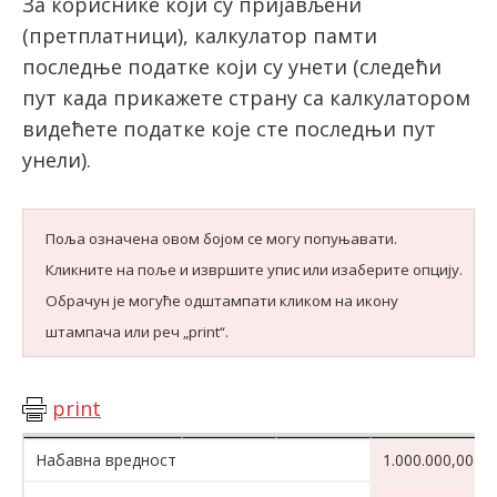
За кориснике који су пријављени
(претплатници), калкулатор памти
последње податке који су унети (следећи
latinica
пут када прикажете страну са калкулатором
видећете податке које сте последњи пут
унели).
Поља означена овом бојом се могу попуњавати.
Кликните на поље и извршите упис или изаберите опцију.
Обрачун је могуће одштампати кликом на икону
штампача или реч „print“.
print
Набавна вредност
1.000.000,00