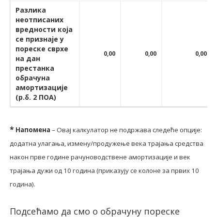
Разлика
неотписаних
вредности која
се признаје у
пореске сврхе
0,00
0,00
0,00
на дан
престанка
обрачуна
амортизације
(р.б. 2 ПОА)
*
Напомена
– Овај калкулатор не подржава следеће опције:
додатна улагања, измену/продужење века трајања средства
након прве године рачуноводствене амортизације и век
трајања дужи од 10 година (приказују се колоне за првих 10
година).
Подсећамо да смо о обрачуну пореске