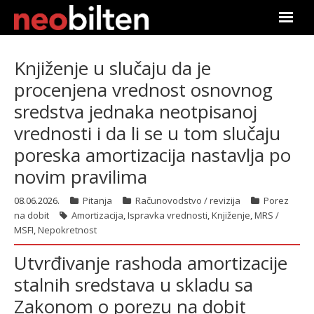
Почетна
Knjiženje u slučaju da je
procenjena vrednost osnovnog
Претрага
sredstva jednaka neotpisanoj
Актуелно
vrednosti i da li se u tom slučaju
poreska amortizacija nastavlja po
Подаци
novim pravilima
Линкови
08.06.2026.
Pitanja
Računovodstvo / revizija
Porez
na dobit
Amortizacija
,
Ispravka vrednosti
,
Knjiženje
,
MRS /
О нама
MSFI
,
Nepokretnost
Utvrđivanje rashoda amortizacije
Претплата
stalnih sredstava u skladu sa
Пријава
Zakonom o porezu na dobit