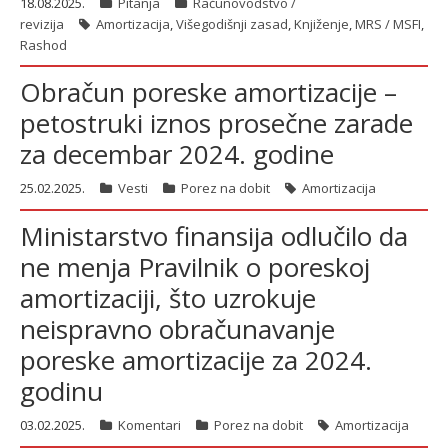
18.08.2025.
Pitanja
Računovodstvo /
revizija
Amortizacija
,
Višegodišnji zasad
,
Knjiženje
,
MRS / MSFI
,
Rashod
Obračun poreske amortizacije –
petostruki iznos prosečne zarade
za decembar 2024. godine
25.02.2025.
Vesti
Porez na dobit
Amortizacija
Ministarstvo finansija odlučilo da
ne menja Pravilnik o poreskoj
amortizaciji, što uzrokuje
neispravno obračunavanje
poreske amortizacije za 2024.
godinu
03.02.2025.
Komentari
Porez na dobit
Amortizacija