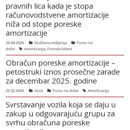
pravnih lica kada je stopa
računovodstvene amortizacije
latinica
niža od stope poreske
amortizacije
20.04.2026.
Službena mišljenja
Porez na
dobit
Amortizacija
,
Poreski bilans
Obračun poreske amortizacije –
petostruki iznos prosečne zarade
za decembar 2025. godine
25.02.2026.
Vesti
Porez na dobit
Amortizacija
Svrstavanje vozila koja se daju u
zakup u odgovarajuću grupu za
svrhu obračuna poreske