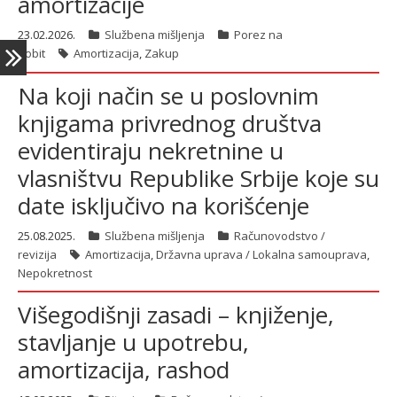
amortizacije
23.02.2026.
Službena mišljenja
Porez na
dobit
Amortizacija
,
Zakup
Na koji način se u poslovnim
knjigama privrednog društva
evidentiraju nekretnine u
vlasništvu Republike Srbije koje su
date isključivo na korišćenje
25.08.2025.
Službena mišljenja
Računovodstvo /
revizija
Amortizacija
,
Državna uprava / Lokalna samouprava
,
Nepokretnost
Višegodišnji zasadi – knjiženje,
stavljanje u upotrebu,
amortizacija, rashod