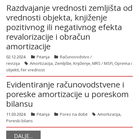
Razdvajanje vrednosti zemljišta od
vrednosti objekta, knjiženje
pozitivnog ili negativnog efekta
revalorizacije i obračun
amortizacije
02.12.2024.
Pitanja
Računovodstvo /
revizija
Amortizacija
,
Zemljište
,
Knjiženje
,
MRS / MSFI
,
Oprema i
objekti
,
Fer vrednost
Evidentiranje računovodstvene i
poreske amortizacije u poreskom
bilansu
11.03.2024.
Pitanja
Porez na dobit
Amortizacija
,
Poreski bilans
DALJE...