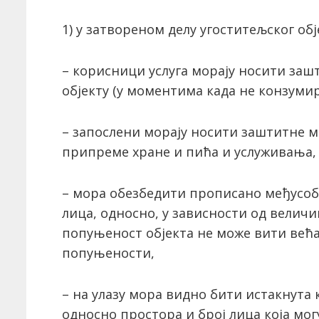
1) у затвореном делу угоститељског об
– корисници услуга морају носити заш
објекту (у моментима када не конзумир
– запослени морају носити заштитне 
припреме хране и пића и услуживања,
– мора обезбедити прописано међусоб
лица, односно, у зависности од величи
попуњеност објекта не може вити већ
попуњености,
– на улазу мора видно бити истакнута
односно простора и број лица која мо