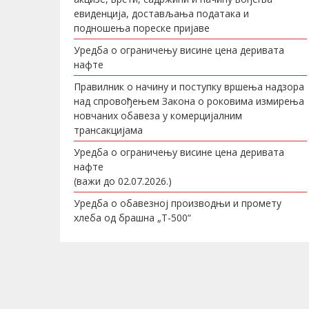
евиденција, достављања података и
подношења пореске пријаве
Уредба о ограничењу висине цена деривата
нафте
Правилник о начину и поступку вршења надзора
над спровођењем Закона о роковима измирења
новчаних обавеза у комерцијалним
трансакцијама
Уредба о ограничењу висине цена деривата
нафте
(важи до 02.07.2026.)
Уредба о обавезној производњи и промету
хлеба од брашна „Т-500“