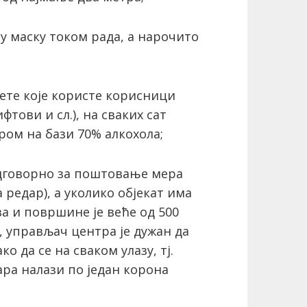
у маску током рада, а нарочито
мете које користе корисници
фтови и сл.), на сваких сат
ром на бази 70% алкохола;
 одговорно за поштовање мера
редар), а уколико објекат има
а и површине је веће од 500
 управљач центра је дужан да
о да се на сваком улазу, тј.
ара налази по један корона