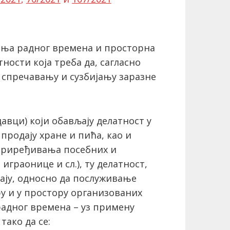
чења радног времена и просторна
ости која треба да, сагласно
 спречавању и сузбијању заразне
авци) који обављају делатност у
 продају хране и пића, као и
 приређивања посебних и
играонице и сл.), ту делатност,
ају, односно да послуживање
у и у простору организованих
адног времена – уз примену
тако да се: