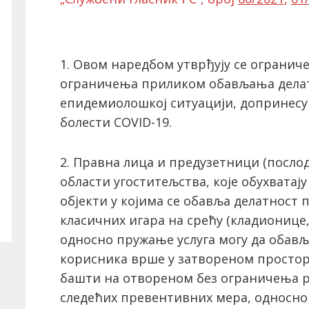
1. Овом наредбом утврђују се ограни
ограничења приликом обављања делатн
епидемиолошкој ситуацији, допринесу
болести COVID-19.
2. Правна лица и предузетници (послод
области угоститељства, које обухватају
објекти у којима се обавља делатност
класичних игара на срећу (кладионице, 
односно пружање услуга могу да обављ
корисника врше у затвореном простор
башти на отвореном без ограничења р
следећих превентивних мера, односно 