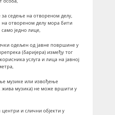
т особа,
е за седење на отвореном делу,
а на отвореном делу мора бити
 само једно лице,
ички одељен од јавне површине у
репрека (баријера) између тог
корисника услуга и лица на јавној
метра,
њe музикe или извођење
. жива музика) не може вршити у
 центри и слични објекти у