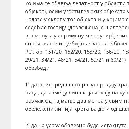
којима се обавља делатност у области 
објекат), осим угоститељских објеката 
налазе у склопу тог објекта и у којим
седећих гостију (дозвољена је шалтерс
времену и уз примену мера утврђених
спречавање и сузбијање заразне болес
РС”, бр. 151/20, 152/20, 153/20, 156/20, 15
29/21, 34/21, 48/21, 54/21, 59/21 и 60/2
обезбеди:
1) да се испред шалтера за продају хр
лица, да између лица која чекају на ку
размак од најмање два метра у свим пр
обележени линија кретања до и од шал
2) да на улазу обавезно буде истакнут