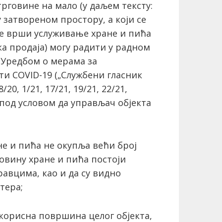
трговине на мало (у даљем тексту:
у затвореном простору, а који се
а се врши услуживање хране и пића
ка продаја) могу радити у радном
 Уредбом о мерама за
ти COVID-19 („Службени гласник
8/20, 1/21, 17/21, 19/21, 22/21,
1), под условом да управљач објекта
ане и пића не окупља већи број
повину хране и пића постоји
авцима, као и да су видно
тера;
а корисна површина целог објекта,