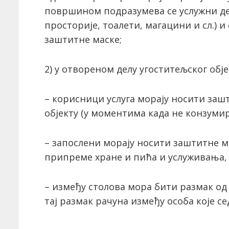
површином подразумева се услужни де
просторије, тоалети, магацини и сл.) и
заштитне маске;
2) у отвореном делу угоститељског обј
– корисници услуга морају носити заш
објекту (у моментима када не конзумир
– запослени морају носити заштитне 
припреме хране и пића и услуживања,
– између столова мора бити размак од
тај размак рачуна између особа које с