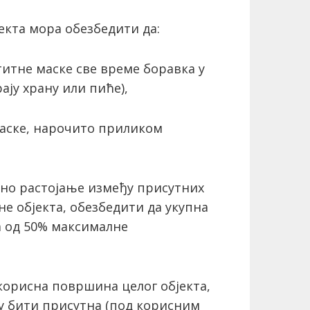
јекта мора обезбедити да:
титне маске све време боравка у
ају храну или пиће),
маске, нарочито приликом
но растојање између присутних
не објекта, обезбедити да укупна
а од 50% максималне
 корисна површина целог објекта,
гу бити присутна (под корисним