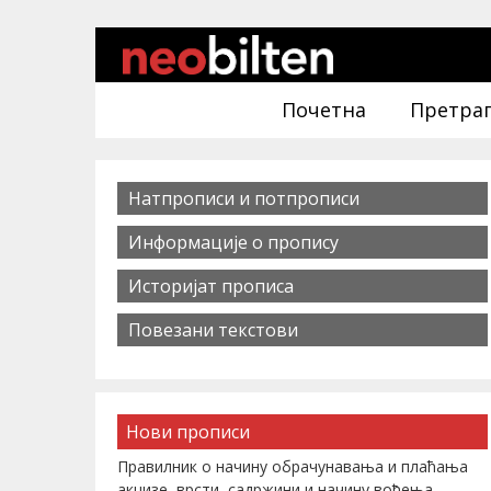
Почетна
Претра
Натпрописи и потпрописи
Информације о пропису
Историјат прописа
Повезани текстови
Нови прописи
Правилник о начину обрачунавања и плаћања
акцизе, врсти, садржини и начину вођења