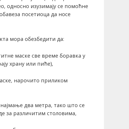
о, односно изузимају се помоћне
 обавеза посетиоца да носе
екта мора обезбедити да:
титне маске све време боравка у
ају храну или пиће),
маске, нарочито приликом
 најмање два метра, тако што се
еде за различитим столовима,