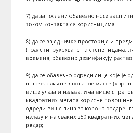
7) да запослени обавезно носе заштитн
током контакта са корисницима;
8) да се заједничке просторије и пред
(тоалети, рукохвате на степеницама, ли
времена, обавезно дезинфикују раство
9) да се обавезно одреди лице које је
ношења личне заштитне маске (корона 
више улаза и излаза, има више спратов
квадратних метара корисне површине,
одреди више лица за корона редаре, так
излазу и на сваких 250 квадратних мет
редар;