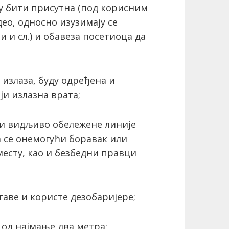
гу бити присутна (под корисним
о, односно изузимају се
 и сл.) и обавеза посетиоца да
и излаза, буду одређена и
ји излазна врата;
е и видљиво обележене линије
а се онемогући боравак или
месту, као и безбедни правци
ставе и користе дезобаријере;
 од најмање два метра;