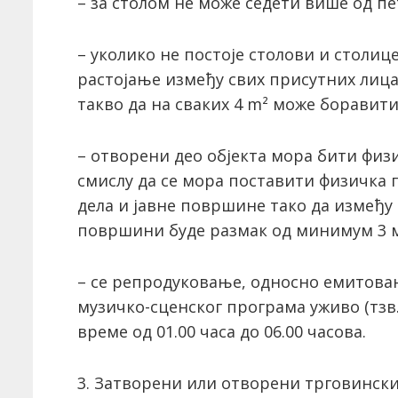
– за столом не може седети више од пе
– уколико не постоје столови и столиц
растојање између свих присутних лиц
такво да на сваких 4 m² може боравити
– отворени део објекта мора бити физ
смислу да се мора поставити физичка п
дела и јавне површине тако да између 
површини буде размак од минимум 3 
– се репродуковањe, односно емитова
музичко-сценског програма уживо (тзв
време од 01.00 часа до 06.00 часова.
3. Затворени или отворени трговински