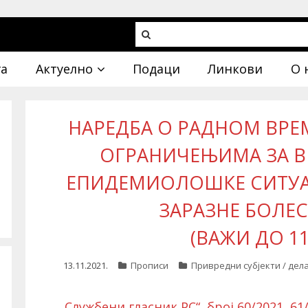
га
Актуелно
Подаци
Линкови
О 
НАРЕДБА О РАДНОМ ВР
ОГРАНИЧЕЊИМА ЗА 
ЕПИДЕМИОЛОШКЕ СИТУА
ЗАРАЗНЕ БОЛЕС
(ВАЖИ ДО 11.
13.11.2021.
Прописи
Привредни субјекти / дел
„Службени гласник РС“, број
60/2021
,
61