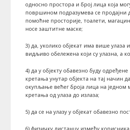
односно простора и број лица која мо
површином подразумева се продајни де
помоћне просторије, тоалети, магацини
носе заштитне маске;
3) да, уколико објекат има више улаза 
видљиво обележена који су улазна, а ко
4) да у објекту обавезно буду одређен
кретања унутар објекта на тај начин д
окупљање већег броја лица на једном 
кретања од улаза до излаза;
5) да се на улазу у објекат обавезно по
6) физичку дистанцу између корисника