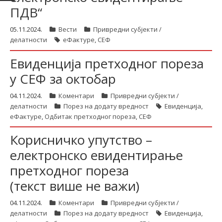
ПДВ“
05.11.2024.
Вести
Привредни субјекти /
делатности
еФактуре
,
СЕФ
Евиденција претходног пореза
у СЕФ за октобар
04.11.2024.
Коментари
Привредни субјекти /
делатности
Порез на додату вредност
Евиденција
,
еФактуре
,
Одбитак претходног пореза
,
СЕФ
Корисничко упутство –
електронско евидентирање
претходног пореза
(текст више не важи)
04.11.2024.
Коментари
Привредни субјекти /
делатности
Порез на додату вредност
Евиденција
,