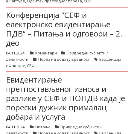
еФактуре
,
Одбитак претходног пореза
,
СЕФ
Конференција “СЕФ и
електронско евидентирање
ПДВ“ – Питања и одговори – 2.
део
04.11.2024.
Коментари
Привредни субјекти /
делатности
Порез на додату вредност
Евиденција
,
еФактуре
,
СЕФ
Евидентирање
претпостављеног износа и
разлике у СЕФ и ПОПДВ када је
порески дужник прималац
добара и услуга
04.11.2024.
Питања
Привредни субјекти /
делатности
Порез на додату вредност
Евиденција
,