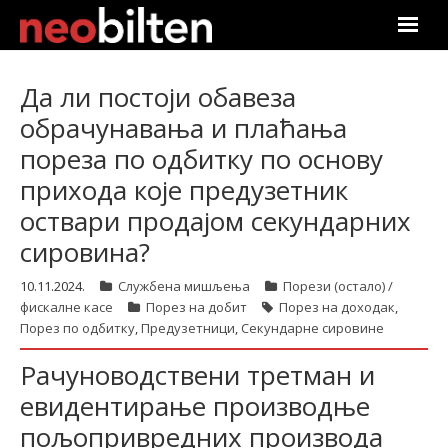
Почетна
Да ли постоји обавеза
обрачунавања и плаћања
Претрага
пореза по одбитку по основу
Актуелно
прихода које предузетник
оствари продајом секундарних
Подаци
сировина?
Линкови
10.11.2024.
Службена мишљења
Порези (остало) /
фискалне касе
Порез на добит
Порез на доходак
,
О нама
Порез по одбитку
,
Предузетници
,
Секундарне сировине
Рачуноводствени третман и
Претплата
евидентирање производње
Пријава
пољопривредних производа