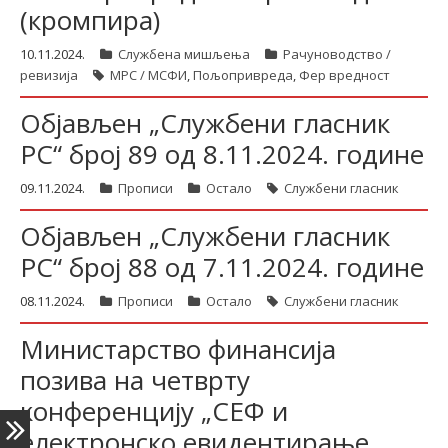
(кромпира)
10.11.2024.
Службена мишљења
Рачуноводство /
latinica
ревизија
МРС / МСФИ
,
Пољопривреда
,
Фер вредност
Објављен „Службени гласник
РС“ број 89 од 8.11.2024. године
09.11.2024.
Прописи
Остало
Службени гласник
Објављен „Службени гласник
РС“ број 88 од 7.11.2024. године
08.11.2024.
Прописи
Остало
Службени гласник
Министарство финансија
позива на четврту
конференцију „СЕФ и
електронско евидентирање