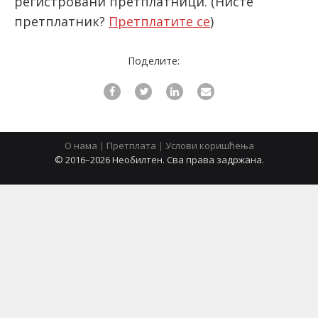
регистровани претплатници.
(Нисте
претплатник?
Претплатите се
)
latinica
Поделите:
О нама
|
Претплата
|
Услови коришћења
© 2016–2026 Необилтен. Сва права задржана.