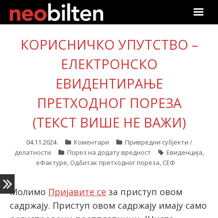
Почетна
КОРИСНИЧКО УПУТСТВО –
Претрага
ЕЛЕКТРОНСКО
ЕВИДЕНТИРАЊЕ
Актуелно
ПРЕТХОДНОГ ПОРЕЗА
Подаци
(ТЕКСТ ВИШЕ НЕ ВАЖИ)
Линкови
04.11.2024.
Коментари
Привредни субјекти /
делатности
Порез на додату вредност
Евиденција
,
О нама
еФактуре
,
Одбитак претходног пореза
,
СЕФ
Претплата
Молимо
Пријавите се
за приступ овом
Пријава
садржају. Приступ овом садржају имају само