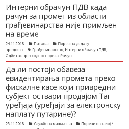
Интерни обрачун ПДВ када
рачун за промет из области
грађевинарства није примљен
на време
24.11.2018.
Питања
Порез на додату
вредност
Грађевинарство
,
Интерни обрачун ПДВ
,
Одбитак претходног пореза
,
Рачун
Да ли постоји обавеза
евидентирања промета преко
фискалне касе који привредни
субјект оствари продајом Таг
уређаја (уређаји за електронску
наплату путарине)?
23.11.2018.
Службена мишљења
Порези (остало) /