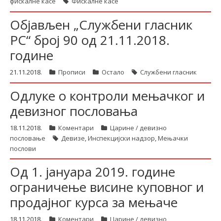
фискалне касе
Фискалне касе
Објављен „Службени гласник
РС“ број 90 од 21.11.2018.
године
21.11.2018.
Прописи
Остало
Службени гласник
Одлуке о контроли мењачког и
девизног пословања
18.11.2018.
Коментари
Царине / девизно
пословање
Девизе
,
Инспекцијски надзор
,
Мењачки
послови
Од 1. јануара 2019. године
ограничење висине куповног и
продајног курса за мењаче
18.11.2018.
Коментари
Царине / девизно