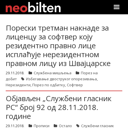
Почетна
Порески третман накнаде за
лиценцу за софтвер коју
Претрага
резидентно правно лице
Актуелно
исплаћује нерезидентном
правном лицу из Швајцарске
Подаци
29.11.2018.
Службена мишљења
Порез на
Линкови
добит
Избегавање двоструког опорезивања
,
Нерезиденти
,
Порез по одбитку
,
Софтвер
О нама
Објављен „Службени гласник
РС“ број 92 од 28.11.2018.
Претплата
године
Пријава
29.11.2018.
Прописи
Остало
Службени гласник