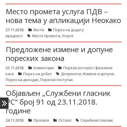
Место промета услуга ПДВ –
нова тема у апликацији Неокако
latinica
27.11.2018.
Вести
Порез на додату
вредност
Место промета
,
Услуге
Предложене измене и допуне
пореских закона
25.11.2018.
Коментари
Порези (остало) / фискалне
касе
Порез на добит
Доприноси
,
Измене и допуне
,
Порез на доходак
,
Порески поступак
Објављен „Службени гласник
РС“ број 91 од 23.11.2018.
године
24.11.2018.
Прописи
Остало
Службени гласник