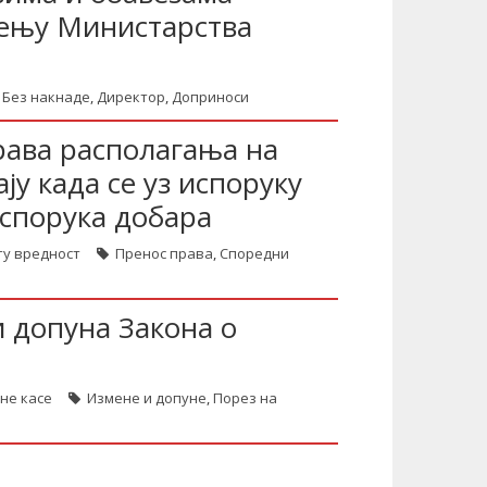
љењу Министарства
Без накнаде
,
Директор
,
Доприноси
рава располагања на
ју када се уз испоруку
испорука добара
ту вредност
Пренос права
,
Споредни
и допуна Закона о
лне касе
Измене и допуне
,
Порез на