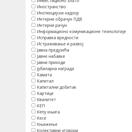
Инвестиционо злато
Иностранство
Инспекцијски надзор
Интерни обрачун ПДВ
Интерни рачун
Информационо комуникационе технологије
Исправка вредности
Истраживање и развој
Јавна предузећа
Јавне набавке
Јавни приходи
Јубиларна награда
Камата
Капитал
Капитални добитак
Картице
Квалитет
КЕП
Кепу књига
Кесе
Књижење
Колективни уговори