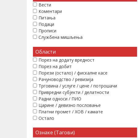
Вести
Коментари
Питања
Подаци
Прописи
Службена мишљења
Области
Порез на додату вредност
Порез на добит
Порези (остало) / фискалне касе
Рачуноводство / ревизија
Трговина / услуге / цене / потрошачи
Привредни субјекти / делатности
Радни односи / ПИО
Царине / девизно пословање
Платни промет / ХОВ / камате
Остало
Ознаке (Тагови)