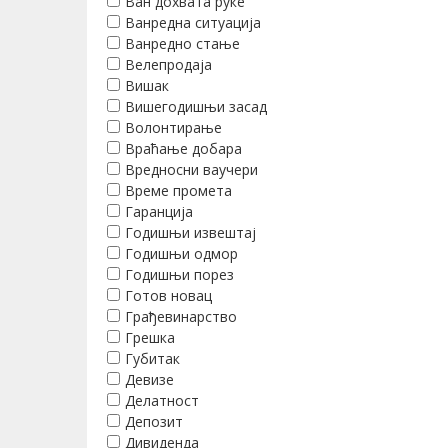
Ван дохвата руке
Ванредна ситуација
Ванредно стање
Велепродаја
Вишак
Вишегодишњи засад
Волонтирање
Враћање добара
Вредносни ваучери
Време промета
Гаранција
Годишњи извештај
Годишњи одмор
Годишњи порез
Готов новац
Грађевинарство
Грешка
Губитак
Девизе
Делатност
Депозит
Дивиденда