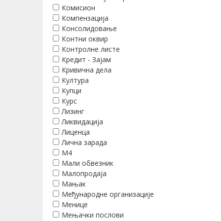
Комисион
Компензација
Консолидовање
Контни оквир
Контролне листе
Кредит - Зајам
Кривична дела
Култура
Купци
Курс
Лизинг
Ликвидација
Лиценца
Лична зарада
М4
Мали обвезник
Малопродаја
Мањак
Међународне организације
Менице
Мењачки послови