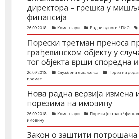
директора – грешка у миш
финансија
26.09.2018.
Коментари
Радни односи / ПИО
Порески третман преноса п
грађевинском објекту у случа
тог објекта врши споредна 
26.09.2018.
Службена мишљења
Порез на дода
промет
Нова радна верзија измена 
порезима на имовину
26.09.2018.
Коментари
Порези (остало) / фиска
имовину
Закон о заштити потрошача