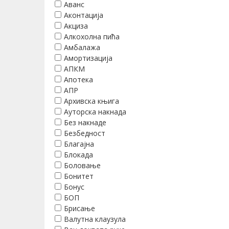
Аванс
Аконтација
Акциза
Алкохолна пића
Амбалажа
Амортизација
АПКМ
Апотека
АПР
Архивска књига
Ауторска накнада
Без накнаде
Безбедност
Благајна
Блокада
Боловање
Бонитет
Бонус
БОП
Брисање
Валутна клаузула