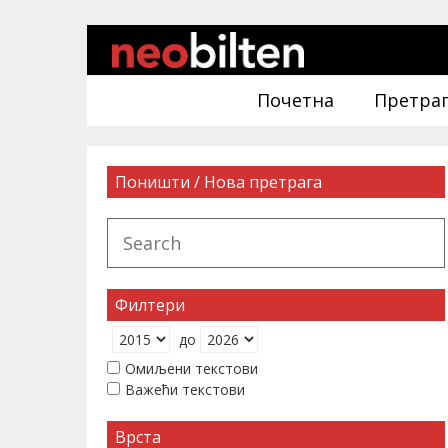
Почетна
Претра
Поништи / Нова претрага
Филтери
до
Омиљени текстови
Важећи текстови
Врста