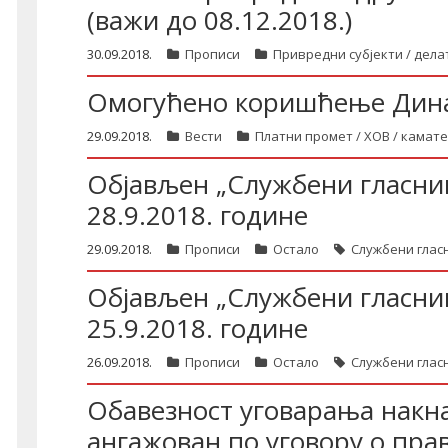
(важи до 08.12.2018.)
30.09.2018.
Прописи
Привредни субјекти / дела
Омогућено коришћење Дина
29.09.2018.
Вести
Платни промет / ХОВ / камате
Објављен „Службени гласник
28.9.2018. године
29.09.2018.
Прописи
Остало
Службени глас
Објављен „Службени гласник
25.9.2018. године
26.09.2018.
Прописи
Остало
Службени глас
Обавезност уговарања накнад
ангажован по уговору о пра