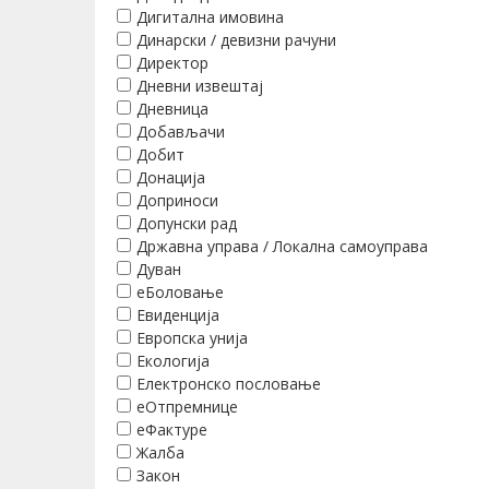
Дигитална имовина
Динарски / девизни рачуни
Директор
Дневни извештај
Дневница
Добављачи
Добит
Донација
Доприноси
Допунски рад
Државна управа / Локална самоуправа
Дуван
еБоловање
Евиденција
Европска унија
Екологија
Електронско пословање
еОтпремнице
еФактуре
Жалба
Закон