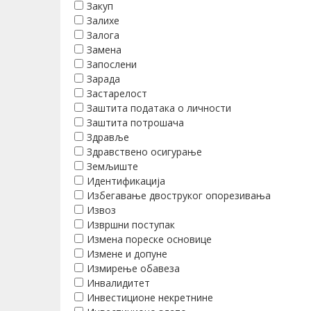
Закуп
Залихе
Залога
Замена
Запослени
Зарада
Застарелост
Заштита података о личности
Заштита потрошача
Здравље
Здравствено осигурање
Земљиште
Идентификација
Избегавање двоструког опорезивања
Извоз
Извршни поступак
Измена пореске основице
Измене и допуне
Измирење обавеза
Инвалидитет
Инвестиционе некретнине