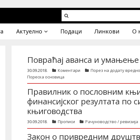
га
Актуелно
Подаци
Линкови
О 
Повраћај аванса и умањење
30.09.2018.
Коментари
Порез на додату вредно
Пореска основица
Правилник о пословним књи
финансијског резултата по с
књиговодства
30.09.2018.
Прописи
Рачуноводство / ревизија
Закон о привредним друшт