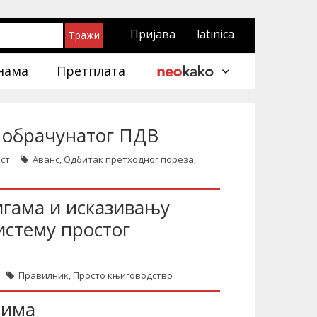
Пријава
latinica
нама
Претплата
 обрачунатог ПДВ
ст
Аванс
,
Одбитак претходног пореза
,
гама и исказивању
истему простог
Правилник
,
Просто књиговодство
вима