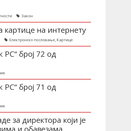
тности
Закон
 картице на интернету
Електронско пословање
,
Картице
 РС“ број 72 од
ник
 РС“ број 71 од
ник
е за директора који је
вима и обавезама