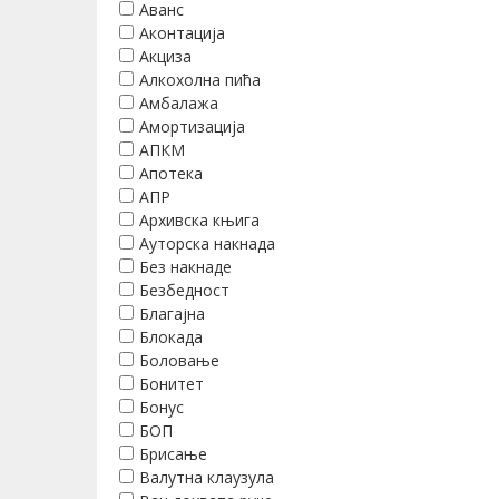
Аванс
Аконтација
Акциза
Алкохолна пића
Амбалажа
Амортизација
АПКМ
Апотека
АПР
Архивска књига
Ауторска накнада
Без накнаде
Безбедност
Благајна
Блокада
Боловање
Бонитет
Бонус
БОП
Брисање
Валутна клаузула