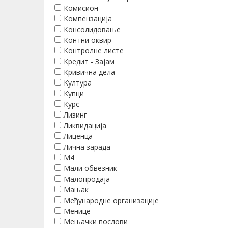
Комисион
Компензација
Консолидовање
Контни оквир
Контролне листе
Кредит - Зајам
Кривична дела
Култура
Купци
Курс
Лизинг
Ликвидација
Лиценца
Лична зарада
М4
Мали обвезник
Малопродаја
Мањак
Међународне организације
Менице
Мењачки послови