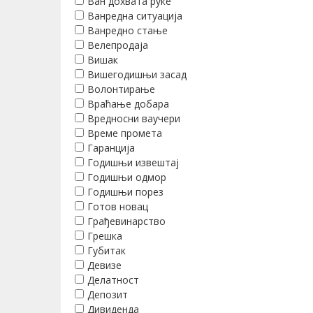
Ван дохвата руке
Ванредна ситуација
Ванредно стање
Велепродаја
Вишак
Вишегодишњи засад
Волонтирање
Враћање добара
Вредносни ваучери
Време промета
Гаранција
Годишњи извештај
Годишњи одмор
Годишњи порез
Готов новац
Грађевинарство
Грешка
Губитак
Девизе
Делатност
Депозит
Дивиденда