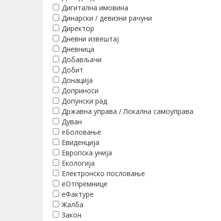
Дигитална имовина
Динарски / девизни рачуни
Директор
Дневни извештај
Дневница
Добављачи
Добит
Донација
Доприноси
Допунски рад
Државна управа / Локална самоуправа
Дуван
еБоловање
Евиденција
Европска унија
Екологија
Електронско пословање
еОтпремнице
еФактуре
Жалба
Закон