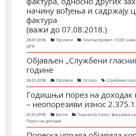
фактура, односно других зах
начину вођења и садржају ц
фактура
(важи до 07.08.2018.)
26.01.2018.
Прописи
Платни промет / ХОВ / кам
ЦРФ
Објављен „Службени гласник 
године
26.01.2018.
Прописи
Остало
Службени глас
Годишњи порез на доходак г
– неопорезиви износ 2.375.
25.01.2018.
Вести
Порези (остало) / фискалне ка
Порез на доходак
Пореска управа објавила ко