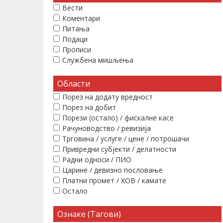
Вести
Коментари
Питања
Подаци
Прописи
Службена мишљења
Области
Порез на додату вредност
Порез на добит
Порези (остало) / фискалне касе
Рачуноводство / ревизија
Трговина / услуге / цене / потрошачи
Привредни субјекти / делатности
Радни односи / ПИО
Царине / девизно пословање
Платни промет / ХОВ / камате
Остало
Ознаке (Тагови)