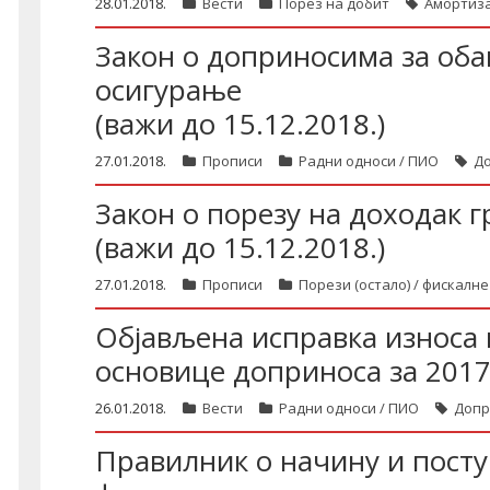
28.01.2018.
Вести
Порез на добит
Амортиза
Закон о доприносима за оба
осигурање
(важи до 15.12.2018.)
27.01.2018.
Прописи
Радни односи / ПИО
Д
Закон о порезу на доходак 
(важи до 15.12.2018.)
27.01.2018.
Прописи
Порези (остало) / фискалне
Објављена исправка износа
основице доприноса за 2017
26.01.2018.
Вести
Радни односи / ПИО
Допр
Правилник о начину и пост