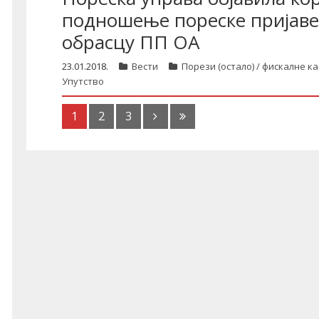
подношење пореске пријаве 
обрасцу ПП ОА
23.01.2018.
Вести
Порези (остало) / фискалне ка
Упутство
1
2
3