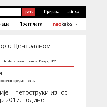
Пријава
latinica
нама
Претплата
ор о Централном
Измирење обавеза
,
Рачун
,
ЦРФ
ог
послени
,
Кредит - Зајам
је – петоструки износ
р 2017. године