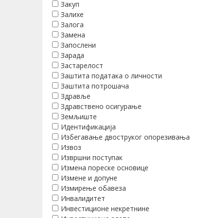
Закуп
Залихе
Залога
Замена
Запослени
Зарада
Застарелост
Заштита података о личности
Заштита потрошача
Здравље
Здравствено осигурање
Земљиште
Идентификација
Избегавање двоструког опорезивања
Извоз
Извршни поступак
Измена пореске основице
Измене и допуне
Измирење обавеза
Инвалидитет
Инвестиционе некретнине