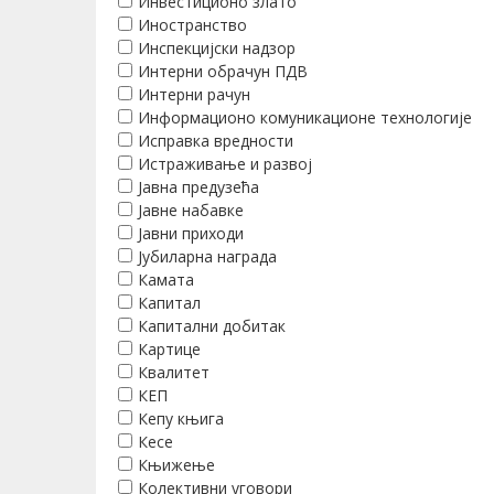
Инвестиционо злато
Иностранство
Инспекцијски надзор
Интерни обрачун ПДВ
Интерни рачун
Информационо комуникационе технологије
Исправка вредности
Истраживање и развој
Јавна предузећа
Јавне набавке
Јавни приходи
Јубиларна награда
Камата
Капитал
Капитални добитак
Картице
Квалитет
КЕП
Кепу књига
Кесе
Књижење
Колективни уговори