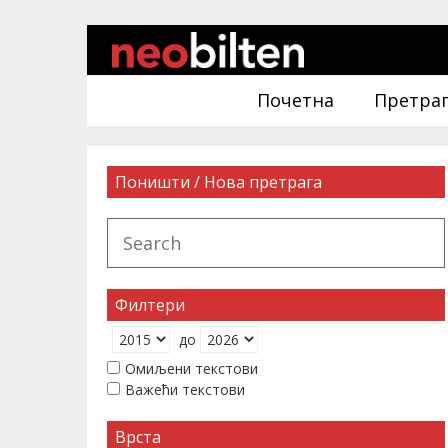
Почетна
Претра
Поништи / Нова претрага
Филтери
до
Омиљени текстови
Важећи текстови
Врста