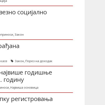
ција
везно социјално
оприноси
,
Закон
грађана
 касе
Закон
,
Порез на доходак
 највише годишње
. годину
иноси
,
Највиша основица
упку регистровања