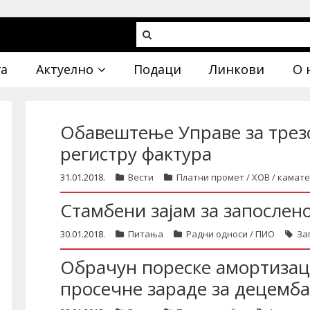
га
Актуелно
Подаци
Линкови
О 
Обавештење Управе за трез
регистру фактура
31.01.2018.
Вести
Платни промет / ХОВ / камате
Стамбени зајам за запослен
30.01.2018.
Питања
Радни односи / ПИО
За
Обрачун пореске амортизаци
просечне зараде за децемба