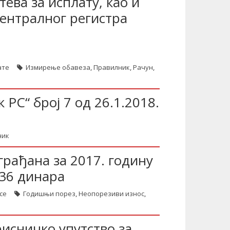
тева за исплату, као и
ентралног регистра
ате
Измирење обавеза
,
Правилник
,
Рачун
,
РС“ број 7 од 26.1.2018.
ник
рађана за 2017. годину
136 динара
се
Годишњи порез
,
Неопорезиви износ
,
рисничко упутство за