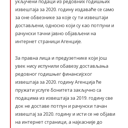
укључени подаци из редовних годишњих
извештаја за 2020. годину издаваће се само
за оне обвезнике за које су ти извештаји
достављени, односно који су као потпуни и
рачунски тачни јавно објављени на
интернет страници Агенције.
За правна лица и предузетнике који још
увек нису испунили обавезу достављања
редовног годишњег финансијског
извештаја за 2020. годину Агенција ће
пружати услуге бонитета закључно са
подацима из извештаја за 2019. годину све
док не доставе потпун и рачунски тачан
извештај за 2020. годину и исти се не објави
на интернет страници, а најкасније до