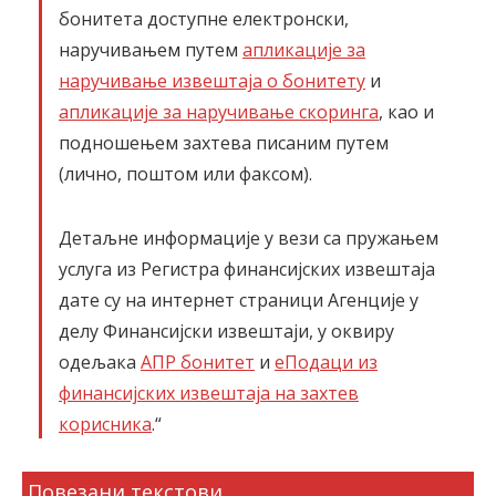
бонитета доступне електронски,
наручивањем путем
апликације за
наручивање извештаја о бонитету
и
апликације за наручивање скоринга
, као и
подношењем захтева писаним путем
(лично, поштом или факсом).
Детаљне информације у вези са пружањем
услуга из Регистра финансијских извештаја
дате су на интернет страници Агенције у
делу Финансијски извештаји, у оквиру
одељака
АПР бонитет
и
еПодаци из
финансијских извештаја на захтев
корисника
.“
Повезани текстови