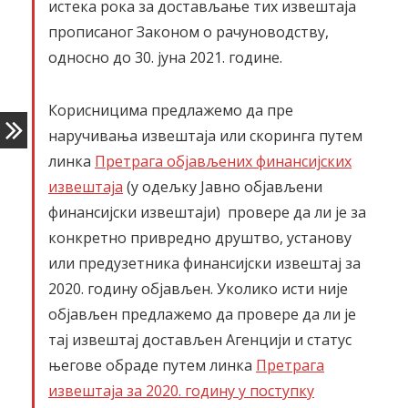
истека рока за достављање тих извештаја
прописаног Законом о рачуноводству,
односно до 30. јуна 2021. године.
Корисницима предлажемо да пре
наручивања извештаја или скоринга путем
линка
Претрага објављених финансијских
извештаја
(у одељку Јавно објављени
финансијски извештаји) провере да ли је за
конкретно привредно друштво, установу
или предузетника финансијски извештај за
2020. годину објављен. Уколико исти није
објављен предлажемо да провере да ли је
тај извештај достављен Агенцији и статус
његове обраде путем линка
Претрага
извештаја за 2020. годину у поступку