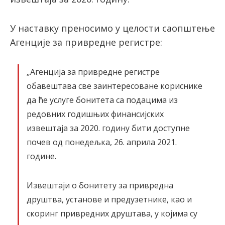
У наставку преносимо у целости саопштење
latinica
Агенције за привредне регистре:
„Агенција за привредне регистре
обавештава све заинтересоване кориснике
да ће услуге бонитета са подацима из
редовних годишњих финансијских
извештаја за 2020. годину бити доступне
почев од понедељка, 26. априла 2021.
године.
Извештаји о бонитету за привредна
друштва, установе и предузетнике, као и
скоринг привредних друштава, у којима су