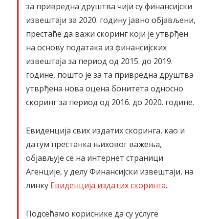
за привредна друштва чији су финансијски
извештаји за 2020. годину јавно објављени,
престаће да важи скоринг који је утврђен
на основу података из финансијских
извештаја за период од 2015. до 2019.
године, пошто је за та привредна друштва
утврђена нова оцена бонитета односно
скоринг за период од 2016. до 2020. године.
Евиденција свих издатих скоринга, као и
датум престанка њиховог важења,
објављује се на интернет страници
Агенције, у делу Финансијски извештаји, на
линку
Евиденција издатих скоринга
.
Подсећамо кориснике да су услуге