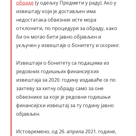
обраде
(у одељку Предмети у раду). Ако у
извештају који је достављен има
недостатака обвезник исте мора
отклонити, по процедури за обраду, како
би он могао бити јавно објављен и
укључен у извештаје о бонитету и скоринг.
Извештаји о бонитету са подацима из
редовних годишњих финансијских
извештаја за 2020. годину издаваће се по
захтеву за хитну обраду само за оне
обвезнике за које је редовни годишњи
финансијски извештај за ту годину јавно
објављен.
Истовремено, од 26. априла 2021. године,