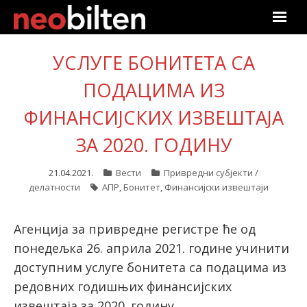
Почетна
УСЛУГЕ БОНИТЕТА СА
Претрага
ПОДАЦИМА ИЗ
ФИНАНСИЈСКИХ ИЗВЕШТАЈА
Актуелно
ЗА 2020. ГОДИНУ
Подаци
21.04.2021.
Вести
Привредни субјекти /
Линкови
делатности
АПР
,
Бонитет
,
Финансијски извештаји
О нама
Агенција за привредне регистре ће од
понедељка 26. априла 2021. године учинити
Претплата
доступним услуге бонитета са подацима из
редовних годишњих финансијских
Пријава
извештаја за 2020. годину.