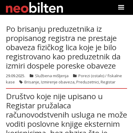
Почетна
Po brisanju preduzetnika iz
propisanog registra ne prestaje
Претрага
obaveza fizičkog lica koje je bilo
Актуелно
registrovano kao preduzetnik da
izmiri dospele poreske obaveze
Подаци
29.09.2025.
Službena mišljenja
Porezi (ostalo) / fiskalne
Линкови
kase
Brisanje
,
Izmirenje obaveza
,
Preduzetnici
,
Registar
Društvo koje nije upisano u
О нама
Registar pružalaca
Претплата
računovodstvenih usluga ne može
voditi poslovne knjige eksternim
Пријава