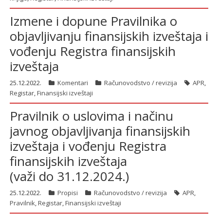
Izmene i dopune Pravilnika o
objavljivanju finansijskih izveštaja i
vođenju Registra finansijskih
izveštaja
25.12.2022.
Komentari
Računovodstvo / revizija
APR
,
Registar
,
Finansijski izveštaji
Pravilnik o uslovima i načinu
javnog objavljivanja finansijskih
izveštaja i vođenju Registra
finansijskih izveštaja
(važi do 31.12.2024.)
25.12.2022.
Propisi
Računovodstvo / revizija
APR
,
Pravilnik
,
Registar
,
Finansijski izveštaji