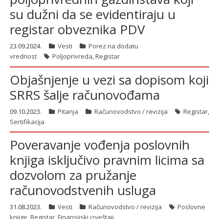
su dužni da se evidentiraju u
registar obveznika PDV
23.09.2024.
Vesti
Porez na dodatu
vrednost
Poljoprivreda
,
Registar
Objašnjenje u vezi sa dopisom koji
SRRS šalje računovođama
09.10.2023.
Pitanja
Računovodstvo / revizija
Registar
,
Sertifikacija
Poveravanje vođenja poslovnih
knjiga isključivo pravnim licima sa
dozvolom za pružanje
računovodstvenih usluga
31.08.2023.
Vesti
Računovodstvo / revizija
Poslovne
knjige
,
Registar
,
Finansijski izveštaji