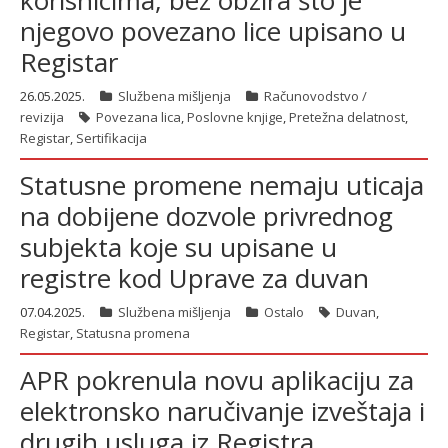
korisnicima, bez obzira što je
njegovo povezano lice upisano u
Registar
latinica
26.05.2025.
Službena mišljenja
Računovodstvo /
revizija
Povezana lica
,
Poslovne knjige
,
Pretežna delatnost
,
Registar
,
Sertifikacija
Statusne promene nemaju uticaja
na dobijene dozvole privrednog
subjekta koje su upisane u
registre kod Uprave za duvan
07.04.2025.
Službena mišljenja
Ostalo
Duvan
,
Registar
,
Statusna promena
APR pokrenula novu aplikaciju za
elektronsko naručivanje izveštaja i
drugih usluga iz Registra