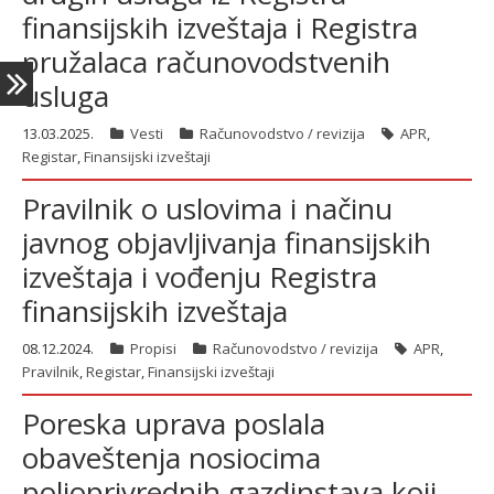
finansijskih izveštaja i Registra
pružalaca računovodstvenih
usluga
13.03.2025.
Vesti
Računovodstvo / revizija
APR
,
Registar
,
Finansijski izveštaji
Pravilnik o uslovima i načinu
javnog objavljivanja finansijskih
izveštaja i vođenju Registra
finansijskih izveštaja
08.12.2024.
Propisi
Računovodstvo / revizija
APR
,
Pravilnik
,
Registar
,
Finansijski izveštaji
Poreska uprava poslala
obaveštenja nosiocima
poljoprivrednih gazdinstava koji