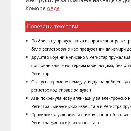
Инструкције за плаћање накнаде су до
Коморе
овде
.
Повезани текстови
По брисању предузетника из прописаног регистра
било регистровано као предузетник да измири д
Друштво које није уписано у Регистар пружалац
пословне књиге екстерним корисницима, без обз
Регистар
Статусне промене немају утицаја на добијене доз
регистре код Управе за дуван
АПР покренула нову апликацију за електронско н
Регистра финансијских извештаја и Регистра пр
Правилник о условима и начину јавног објављив
Регистра финансијских извештаја