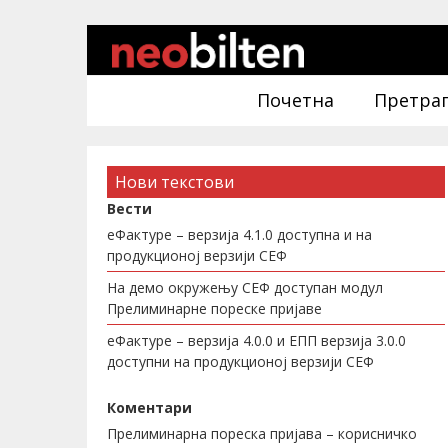
Почетна
Претра
Нови текстови
Вести
еФактуре – верзија 4.1.0 доступна и на
продукционој верзији СЕФ
На демо окружењу СЕФ доступан модул
Прелиминарне пореске пријаве
еФактуре – верзија 4.0.0 и ЕПП верзија 3.0.0
доступни на продукционој верзији СЕФ
Коментари
Прелиминарна пореска пријава – корисничко