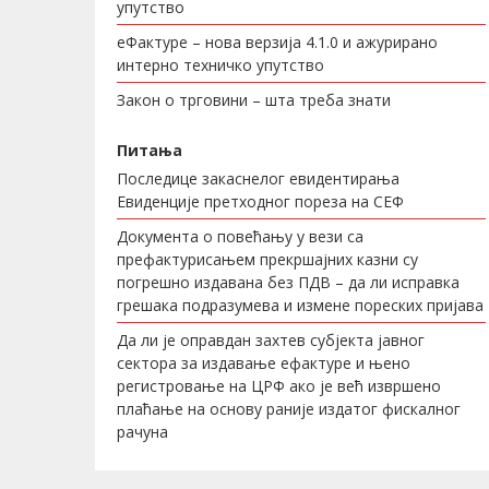
упутство
еФактуре – нова верзија 4.1.0 и ажурирано
интерно техничко упутство
Закон о трговини – шта треба знати
Питања
Последице закаснелог евидентирања
Евиденције претходног пореза на СЕФ
Документа о повећању у вези са
префактурисањем прекршајних казни су
погрешно издавана без ПДВ – да ли исправка
грешака подразумева и измене пореских пријава
Да ли је оправдан захтев субјекта јавног
сектора за издавање ефактуре и њено
регистровање на ЦРФ ако је већ извршено
плаћање на основу раније издатог фискалног
рачуна