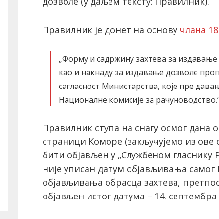
дозволе (у даљем тексту: Правилник).
Правилник је донет на основу
члана 18
„Форму и садржину захтева за издавање д
као и накнаду за издавање дозволе проп
сагласност Министарства, које пре дав
Националне комисије за рачуноводство.
Правилник ступа на снагу осмог дана 
страници Коморе (закључујемо из ове
бити објављен у „Службеном гласнику РС
није уписан датум објављивања самог 
објављивања обрасца захтева, претпо
објављен истог датума – 14. септембра 