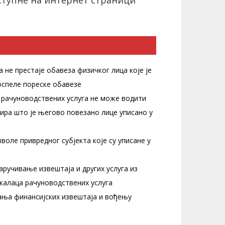
ступне на интернет страници
 не престаје обавеза физичког лица које је
оспеле пореске обавезе
а рачуноводствених услуга не може водити
ира што је његово повезано лице уписано у
воле привредног субјекта које су уписане у
аручивање извештаја и других услуга из
ужалаца рачуноводствених услуга
ања финансијских извештаја и вођењу