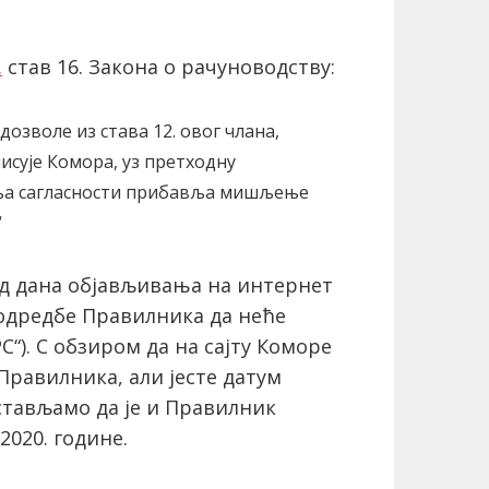
.
став 16. Закона о рачуноводству:
озволе из става 12. овог члана,
исује Комора, уз претходну
ања сагласности прибавља мишљење
“
од дана објављивања на интернет
 одредбе Правилника да неће
“). С обзиром да на сајту Коморе
Правилника, али јесте датум
стављамо да је и Правилник
2020. године.