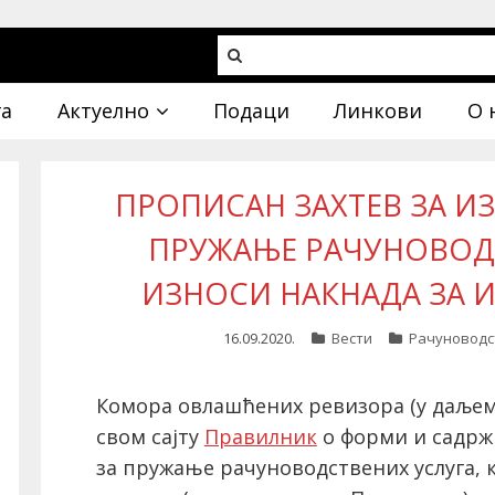
га
Актуелно
Подаци
Линкови
О 
ПРОПИСАН ЗАХТЕВ ЗА И
ПРУЖАЊЕ РАЧУНОВОД
ИЗНОСИ НАКНАДА ЗА 
16.09.2020.
Вести
Рачуноводст
Комора овлашћених ревизора (у даљем т
свом сајту
Правилник
о форми и садрж
за пружање рачуноводствених услуга, 