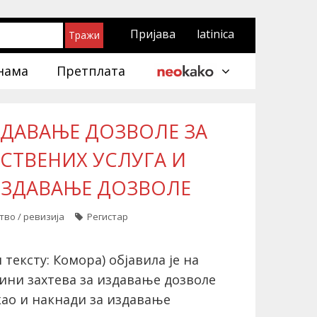
Пријава
latinica
нама
Претплата
ЗДАВАЊЕ ДОЗВОЛЕ ЗА
СТВЕНИХ УСЛУГА И
ИЗДАВАЊЕ ДОЗВОЛЕ
во / ревизија
Регистар
ексту: Комора) објавила је на
ини захтева за издавање дозволе
као и накнади за издавање