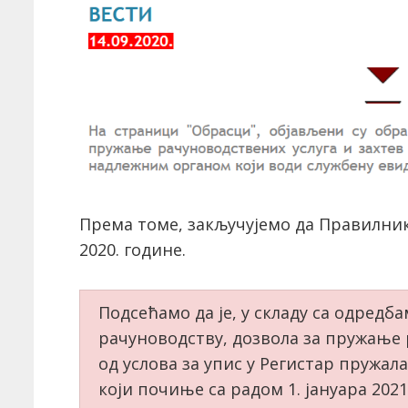
Према томе, закључујемо да Правилник 
2020. године.
Подсећамо да је, у складу са одредб
рачуноводству, дозвола за пружање 
од услова за упис у Регистар пружал
који почиње са радом 1. јануара 2021