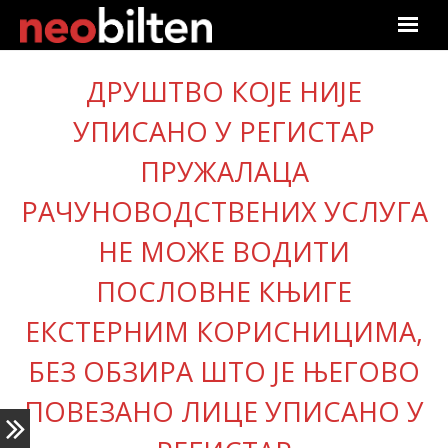
Почетна
ДРУШТВО КОЈЕ НИЈЕ
Претрага
УПИСАНО У РЕГИСТАР
ПРУЖАЛАЦА
Актуелно
РАЧУНОВОДСТВЕНИХ УСЛУГА
Подаци
НЕ МОЖЕ ВОДИТИ
Линкови
ПОСЛОВНЕ КЊИГЕ
О нама
ЕКСТЕРНИМ КОРИСНИЦИМА,
БЕЗ ОБЗИРА ШТО ЈЕ ЊЕГОВО
Претплата
ПОВЕЗАНО ЛИЦЕ УПИСАНО У
Пријава