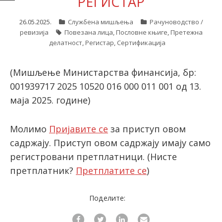
РЕГИСТАР
26.05.2025.
Службена мишљења
Рачуноводство /
ревизија
Повезана лица
,
Пословне књиге
,
Претежна
latinica
делатност
,
Регистар
,
Сертификација
(Мишљење Министарства финансија, бр:
001939717 2025 10520 016 000 011 001 од 13.
маја 2025. године)
Молимо
Пријавите се
за приступ овом
садржају. Приступ овом садржају имају само
регистровани претплатници.
(Нисте
претплатник?
Претплатите се
)
Поделите: