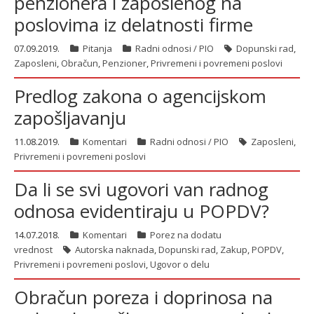
penzionera i zaposlenog na
poslovima iz delatnosti firme
07.09.2019.
Pitanja
Radni odnosi / PIO
Dopunski rad
,
Zaposleni
,
Obračun
,
Penzioner
,
Privremeni i povremeni poslovi
Predlog zakona o agencijskom
zapošljavanju
11.08.2019.
Komentari
Radni odnosi / PIO
Zaposleni
,
Privremeni i povremeni poslovi
Da li se svi ugovori van radnog
odnosa evidentiraju u POPDV?
14.07.2018.
Komentari
Porez na dodatu
vrednost
Autorska naknada
,
Dopunski rad
,
Zakup
,
POPDV
,
Privremeni i povremeni poslovi
,
Ugovor o delu
Obračun poreza i doprinosa na