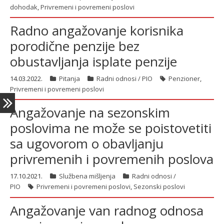
dohodak
,
Privremeni i povremeni poslovi
Radno angažovanje korisnika
latinica
porodične penzije bez
obustavljanja isplate penzije
14.03.2022.
Pitanja
Radni odnosi / PIO
Penzioner
,
Privremeni i povremeni poslovi
Angažovanje na sezonskim
poslovima ne može se poistovetiti
sa ugovorom o obavljanju
privremenih i povremenih poslova
17.10.2021.
Službena mišljenja
Radni odnosi /
PIO
Privremeni i povremeni poslovi
,
Sezonski poslovi
Angažovanje van radnog odnosa