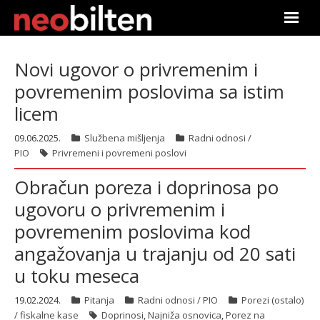
Почетна
Novi ugovor o privremenim i
povremenim poslovima sa istim
Претрага
licem
Актуелно
09.06.2025.
Službena mišljenja
Radni odnosi /
PIO
Privremeni i povremeni poslovi
Подаци
Obračun poreza i doprinosa po
Линкови
ugovoru o privremenim i
povremenim poslovima kod
О нама
angažovanja u trajanju od 20 sati
Претплата
u toku meseca
Пријава
19.02.2024.
Pitanja
Radni odnosi / PIO
Porezi (ostalo)
/ fiskalne kase
Doprinosi
,
Najniža osnovica
,
Porez na