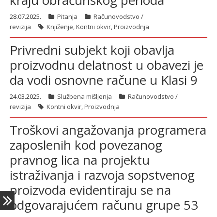
kraju obračunskog perioda
28.07.2025.
Pitanja
Računovodstvo /
revizija
Knjiženje
,
Kontni okvir
,
Proizvodnja
latinica
Privredni subjekt koji obavlja
proizvodnu delatnost u obavezi je
da vodi osnovne račune u Klasi 9
24.03.2025.
Službena mišljenja
Računovodstvo /
revizija
Kontni okvir
,
Proizvodnja
Troškovi angažovanja programera
zaposlenih kod povezanog
pravnog lica na projektu
istraživanja i razvoja sopstvenog
proizvoda evidentiraju se na
odgovarajućem računu grupe 53