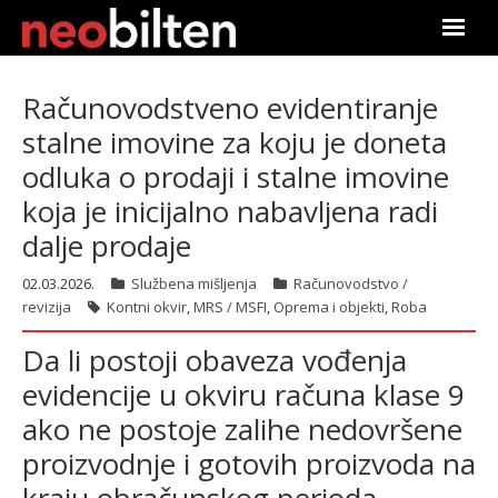
Почетна
Računovodstveno evidentiranje
stalne imovine za koju je doneta
Претрага
odluka o prodaji i stalne imovine
Актуелно
koja je inicijalno nabavljena radi
dalje prodaje
Подаци
02.03.2026.
Službena mišljenja
Računovodstvo /
Линкови
revizija
Kontni okvir
,
MRS / MSFI
,
Oprema i objekti
,
Roba
Da li postoji obaveza vođenja
О нама
evidencije u okviru računa klase 9
Претплата
ako ne postoje zalihe nedovršene
proizvodnje i gotovih proizvoda na
Пријава