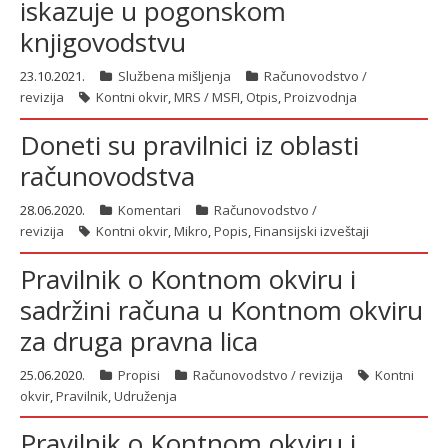
iskazuje u pogonskom
knjigovodstvu
23.10.2021.
Službena mišljenja
Računovodstvo /
revizija
Kontni okvir
,
MRS / MSFI
,
Otpis
,
Proizvodnja
Doneti su pravilnici iz oblasti
računovodstva
28.06.2020.
Komentari
Računovodstvo /
revizija
Kontni okvir
,
Mikro
,
Popis
,
Finansijski izveštaji
Pravilnik o Kontnom okviru i
sadržini računa u Kontnom okviru
za druga pravna lica
25.06.2020.
Propisi
Računovodstvo / revizija
Kontni
okvir
,
Pravilnik
,
Udruženja
Pravilnik o Kontnom okviru i