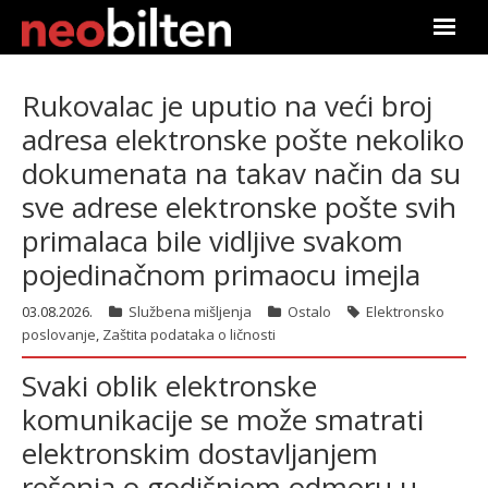
Почетна
Rukovalac je uputio na veći broj
adresa elektronske pošte nekoliko
Претрага
dokumenata na takav način da su
Актуелно
sve adrese elektronske pošte svih
primalaca bile vidljive svakom
Подаци
pojedinačnom primaocu imejla
Линкови
03.08.2026.
Službena mišljenja
Ostalo
Elektronsko
poslovanje
,
Zaštita podataka o ličnosti
О нама
Svaki oblik elektronske
Претплата
komunikacije se može smatrati
elektronskim dostavljanjem
Пријава
rešenja o godišnjem odmoru u