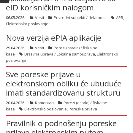
eID korisničkim nalogom
06.05.2026.
Vesti
Privredni subjekti / delatnosti
APR
,
Elektronsko poslovanje
Nova verzija ePIA aplikacije
29.04.2026.
Vesti
Porezi (ostalo) / fiskalne
kase
Državna uprava / Lokalna samouprava
,
Elektronsko
poslovanje
Sve poreske prijave u
elektronskom obliku će ubuduće
imati standardizovanu strukturu
20.04.2026.
Komentari
Porezi (ostalo) / fiskalne
kase
Elektronsko poslovanje
,
Poreska prijava
Pravilnik o podnošenju poreske
prijave elektronskim putem