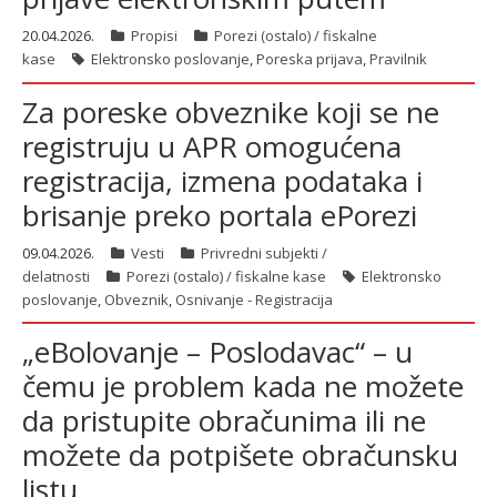
20.04.2026.
Propisi
Porezi (ostalo) / fiskalne
kase
Elektronsko poslovanje
,
Poreska prijava
,
Pravilnik
Za poreske obveznike koji se ne
registruju u APR omogućena
registracija, izmena podataka i
brisanje preko portala ePorezi
09.04.2026.
Vesti
Privredni subjekti /
delatnosti
Porezi (ostalo) / fiskalne kase
Elektronsko
poslovanje
,
Obveznik
,
Osnivanje - Registracija
„eBolovanje – Poslodavac“ – u
čemu je problem kada ne možete
da pristupite obračunima ili ne
možete da potpišete obračunsku
listu