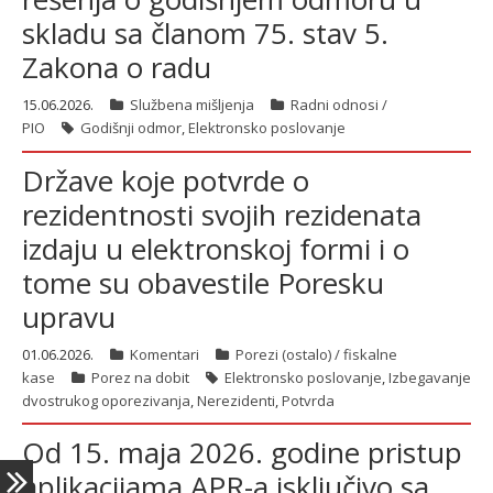
skladu sa članom 75. stav 5.
Zakona o radu
latinica
15.06.2026.
Službena mišljenja
Radni odnosi /
PIO
Godišnji odmor
,
Elektronsko poslovanje
Države koje potvrde o
rezidentnosti svojih rezidenata
izdaju u elektronskoj formi i o
tome su obavestile Poresku
upravu
01.06.2026.
Komentari
Porezi (ostalo) / fiskalne
kase
Porez na dobit
Elektronsko poslovanje
,
Izbegavanje
dvostrukog oporezivanja
,
Nerezidenti
,
Potvrda
Od 15. maja 2026. godine pristup
aplikacijama APR-a isključivo sa