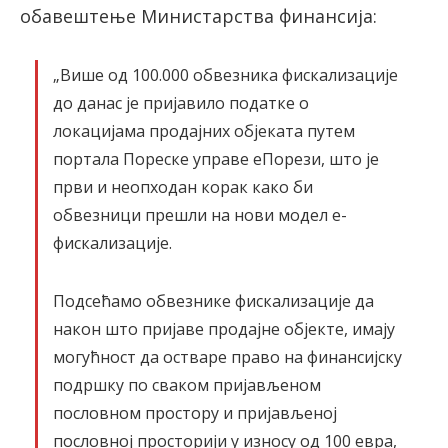
обавештење Министарства финансија:
„Више од 100.000 обвезника фискализације
до данас је пријавило податке о
локацијама продајних објеката путем
портала Пореске управе еПорези, што је
први и неопходан корак како би
обвезници прешли на нови модел е-
фискализације.
Подсећамо обвезнике фискализације да
након што пријаве продајне објекте, имају
могућност да остваре право на финансијску
подршку по сваком пријављеном
пословном простору и пријављеној
пословној просторији у износу од 100 евра,