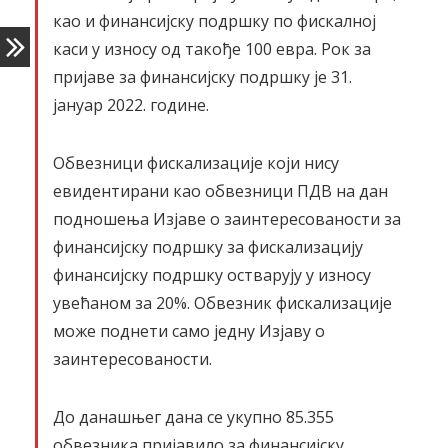
као и финансијску подршку по фискалној
каси у износу од такође 100 евра. Рок за
пријаве за финансијску подршку је 31.
јануар 2022. године.
Обвезници фискализације који нису
евидентирани као обвезници ПДВ на дан
подношења Изјаве о заинтересованости за
финансијску подршку за фискализацију
финансијску подршку остварују у износу
увећаном за 20%. Обвезник фискализације
може поднети само једну Изјаву о
заинтересованости.
До данашњег дана се укупно 85.355
обвезника пријавило за финансијску