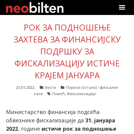
Почетна
РОК ЗА ПОДНОШЕЊЕ
Претрага
ЗАХТЕВА ЗА ФИНАНСИЈСКУ
ПОДРШКУ ЗА
Актуелно
ФИСКАЛИЗАЦИЈУ ИСТИЧЕ
Подаци
КРАЈЕМ ЈАНУАРА
Линкови
23.01.2022.
Вести
Порези (остало) / фискалне
касе
Помоћ
,
Фискализација
О нама
Претплата
Министарство финансија подсећа
обвезнике фискализације да
31. јануара
Пријава
2022.
године
истиче рок за подношење