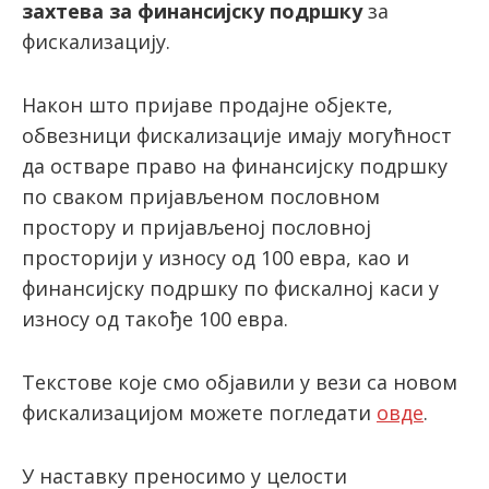
захтева за финансијску подршку
за
фискализацију.
latinica
Након што пријаве продајне објекте,
обвезници фискализације имају могућност
да остваре право на финансијску подршку
по сваком пријављеном пословном
простору и пријављеној пословној
просторији у износу од 100 евра, као и
финансијску подршку по фискалној каси у
износу од такође 100 евра.
Текстове које смо објавили у вези са новом
фискализацијом можете погледати
овде
.
У наставку преносимо у целости