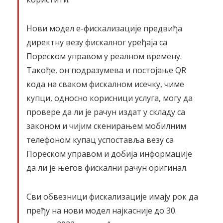
Нови модел е-фискализације предвиђа
директну везу фискалног уређаја са
Пореском управом у реалном времену.
Такође, он подразумева и постојање QR
кода на сваком фискалном исечку, чиме
купци, односно корисници услуга, могу да
провере да ли је рачун издат у складу са
законом и чијим скенирањем мобилним
телефоном купац успоставља везу са
Пореском управом и добија информације
да ли је његов фискални рачун оригинал.
Сви обвезници фискализације имају рок да
пређу на нови модел најкасније до 30.