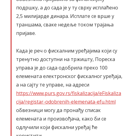
подршку, а до сада је у ту сврху исплаћено
2,5 милијарде динара. Исплате се врше у
траншама, сваке недеље током трајања
пријаве.
Када је реч о фискалним уређајима који су
тренутно доступни на тржишту, Пореска
управа је до сада одобрила преко 100
елемената електронског фискалног уређаја,
а на сајту те управе, на адреси
https://www.purs.gov.rs/fiskalizacija/eFiskaliza
cija/registar-odobrenih-elemenata-efu.html
обвезници могу да пронађу списак
елемената и произвођача, како би се
одлучили који фискални уређај ће
користити.