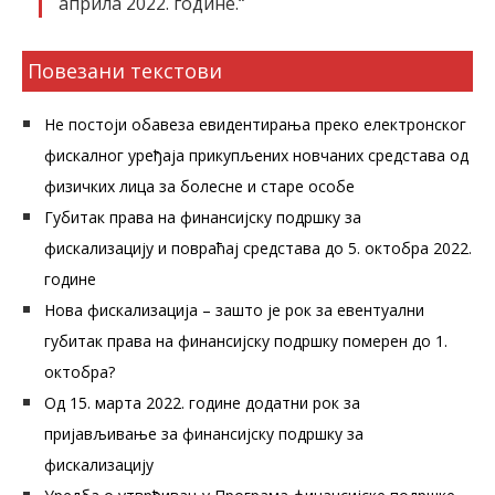
априла 2022. године.“
Повезани текстови
Не постоји обавеза евидентирања преко електронског
фискалног уређаја прикупљених новчаних средстава од
физичких лица за болесне и старе особе
Губитак права на финансијску подршку за
фискализацију и повраћај средстава до 5. октобра 2022.
године
Нова фискализација – зашто је рок за евентуални
губитак права на финансијску подршку померен до 1.
октобра?
Од 15. марта 2022. године додатни рок за
пријављивање за финансијску подршку за
фискализацију