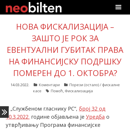
Почетна
НОВА ФИСКАЛИЗАЦИЈА –
Претрага
ЗАШТО ЈЕ РОК ЗА
ЕВЕНТУАЛНИ ГУБИТАК ПРАВА
Актуелно
НА ФИНАНСИЈСКУ ПОДРШКУ
Подаци
ПОМЕРЕН ДО 1. ОКТОБРА?
Линкови
14.03.2022.
Коментари
Порези (остало) / фискалне
касе
Помоћ
,
Фискализација
О нама
Претплата
У „Службеном гласнику РС“,
број 32 од
10.3.2022.
године објављена је
Уредба
о
Пријава
утврђивању Програма финансијске