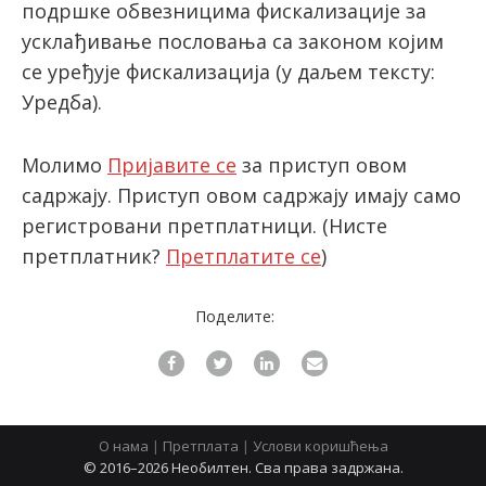
подршке обвезницима фискализације за
усклађивање пословања са законом којим
се уређује фискализација (у даљем тексту:
latinica
Уредба).
Молимо
Пријавите се
за приступ овом
садржају. Приступ овом садржају имају само
регистровани претплатници.
(Нисте
претплатник?
Претплатите се
)
Поделите:
О нама
|
Претплата
|
Услови коришћења
© 2016–2026 Необилтен. Сва права задржана.