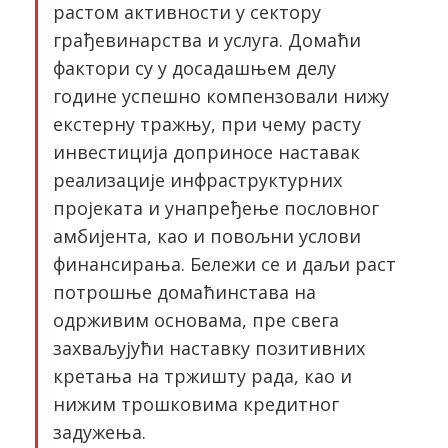
растом активности у сектору
грађевинарства и услуга. Домаћи
фактори су у досадашњем делу
године успешно компензовали нижу
екстерну тражњу, при чему расту
инвестиција доприносе наставак
реализације инфраструктурних
пројеката и унапређење пословног
амбијента, као и повољни услови
финансирања. Бележи се и даљи раст
потрошње домаћинстава на
одрживим основама, пре свега
захваљујући наставку позитивних
кретања на тржишту рада, као и
нижим трошковима кредитног
задужења.