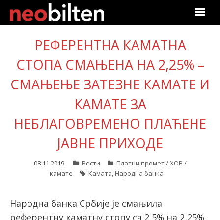
Почетна
РЕФЕРЕНТНА КАМАТНА
СТОПА СМАЊЕНА НА 2,25% –
Претрага
СМАЊЕЊЕ ЗАТЕЗНЕ КАМАТЕ И
Актуелно
КАМАТЕ ЗА
Подаци
НЕБЛАГОВРЕМЕНО ПЛАЋЕНЕ
Линкови
ЈАВНЕ ПРИХОДЕ
О нама
08.11.2019.
Вести
Платни промет / ХОВ /
камате
Камата
,
Народна банка
Претплата
Народна банка Србије је смањила
Пријава
референтну каматну стопу са 2,5% на 2,25%.