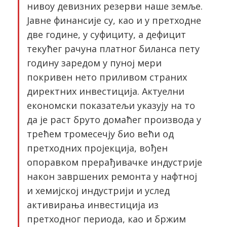
нивоу девизних резерви наше земље.
Јавне финансије су, као и у претходне
две године, у суфициту, а дефицит
текућег рачуна платног биланса пету
годину заредом у пуној мери
покривен нето приливом страних
директних инвестиција. Актуелни
економски показатељи указују на то
да је раст бруто домаћег производа у
трећем тромесечју био већи од
претходних пројекција, вођен
опоравком прерађивачке индустрије
након завршених ремонта у нафтној
и хемијској индустрији и услед
активирања инвестиција из
претходног периода, као и бржим