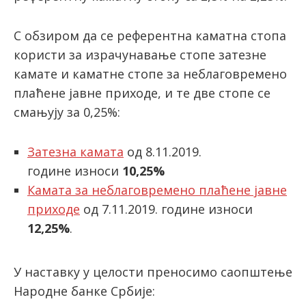
С обзиром да се референтна каматна стопа
latinica
користи за израчунавање стопе затезне
камате и каматне стопе за неблаговремено
плаћене јавне приходе, и те две стопе се
смањују за 0,25%:
Затезна камата
од 8.11.2019.
године износи
10,25%
Камата за неблаговремено плаћене јавне
приходе
од 7.11.2019. године износи
12,25%
.
У наставку у целости преносимо саопштење
Народне банке Србије: