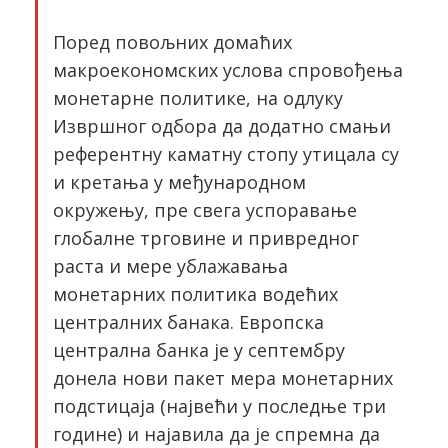
Поред повољних домаћих
макроекономских услова спровођења
монетарне политике, на одлуку
Извршног одбора да додатно смањи
референтну каматну стопу утицала су
и кретања у међународном
окружењу, пре свега успоравање
глобалне трговине и привредног
раста и мере ублажавања
монетарних политика водећих
централних банака. Европска
централна банка је у септембру
донела нови пакет мера монетарних
подстицаја (највећи у последње три
године) и најавила да је спремна да