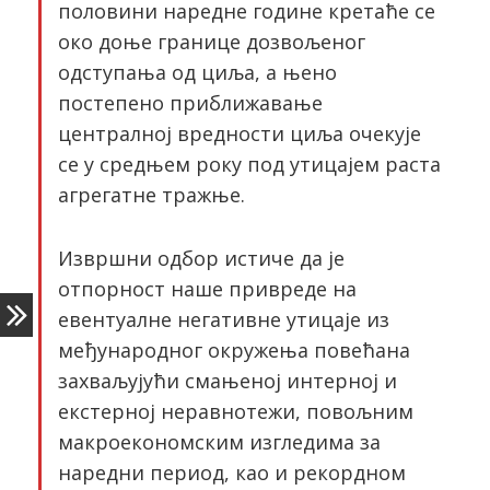
половини наредне године кретаће се
око доње границе дозвољеног
одступања од циља, а њено
постепено приближавање
централној вредности циља очекује
се у средњем року под утицајем раста
агрегатне тражње.
Извршни одбор истиче да је
отпорност наше привреде на
евентуалне негативне утицаје из
међународног окружења повећана
захваљујући смањеној интерној и
екстерној неравнотежи, повољним
макроекономским изгледима за
наредни период, као и рекордном