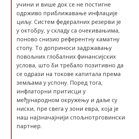
учини и више док се не постигне
одрживо приближавање инфлације
циљу. Систем федералних резерви је
у октобру, у складу са очекивањима,
поново снизио референтну каматну
стопу. То доприноси задржавању
повољних глобалних финансијских
услова, што би требало позитивно да
се одрази на токове капитала према
земљама у успону. Поред тога,
инфлаторни притисци у
међународном окружењу и даље су
ниски, пре свега у зони евра, која је
наш најзначајнији спољнотрговински
партнер.