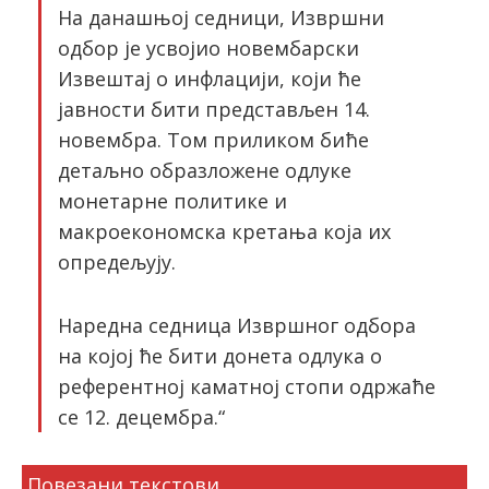
На данашњој седници, Извршни
одбор је усвојио новембарски
Извештај о инфлацији, који ће
јавности бити представљен 14.
новембра. Том приликом биће
детаљно образложене одлуке
монетарне политике и
макроекономска кретања која их
опредељују.
Наредна седница Извршног одбора
на којој ће бити донета одлука о
референтној каматној стопи одржаће
се 12. децембра.“
Повезани текстови