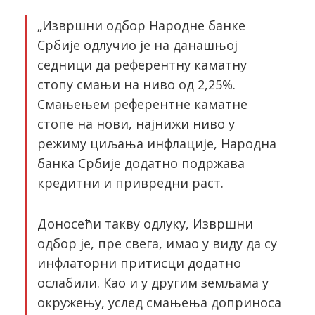
„Извршни одбор Народне банке
Србије одлучио је на данашњој
седници да референтну каматну
стопу смањи на ниво од 2,25%.
Смањењем референтне каматне
стопе на нови, најнижи ниво у
режиму циљања инфлације, Народна
банка Србије додатно подржава
кредитни и привредни раст.
Доносећи такву одлуку, Извршни
одбор је, пре свега, имао у виду да су
инфлаторни притисци додатно
ослабили. Као и у другим земљама у
окружењу, услед смањења доприноса