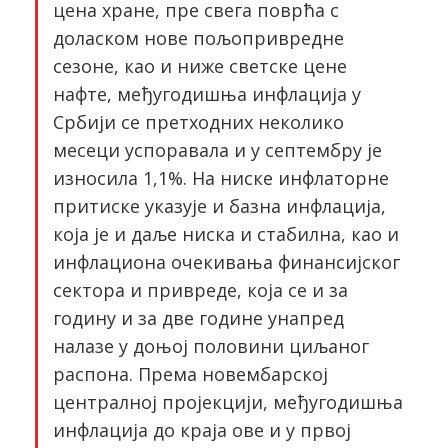
цена хране, пре свега поврћа с
доласком нове пољопривредне
сезоне, као и ниже светске цене
нафте, међугодишња инфлација у
Србији се претходних неколико
месеци успоравала и у септембру је
износила 1,1%. На ниске инфлаторне
притиске указује и базна инфлација,
која је и даље ниска и стабилна, као и
инфлациона очекивања финансијског
сектора и привреде, која се и за
годину и за две године унапред
налазе у доњој половини циљаног
распона. Према новембарској
централној пројекцији, међугодишња
инфлација до краја ове и у првој