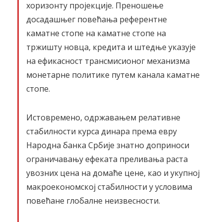
хоризонту пројекције. Преношење
досадашњег повећања референтне
каматне стопе на каматне стопе на
тржишту новца, кредита и штедње указује
на ефикасност трансмисионог механизма
монетарне политике путем канала каматне
стопе.
Истовремено, одржавањем релативне
стабилности курса динара према евру
Народна банка Србије знатно доприноси
ограничавању ефеката преливања раста
увозних цена на домаће цене, као и укупној
макроекономској стабилности у условима
повећане глобалне неизвесности.