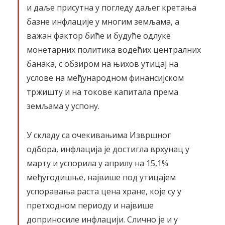
и даље присутна у погледу даљег кретања
базне инфлације у многим земљама, а
важан фактор биће и будуће одлуке
монетарних политика водећих централних
банака, с обзиром на њихов утицај на
услове на међународном финансијском
тржишту и на токове капитала према
земљама у успону.
У складу са очекивањима Извршног
одбора, инфлација је достигла врхунац у
марту и успорила у априлу на 15,1%
међугодишње, највише под утицајем
успоравања раста цена хране, које су у
претходном периоду и највише
доприносиле инфлацији. Слично је и у