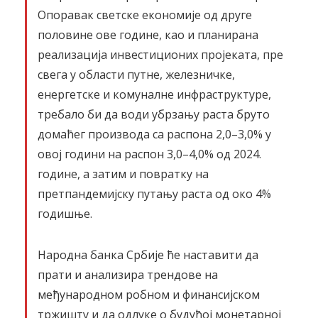
Опоравак светске економије од друге
половине ове године, као и планирана
реализација инвестиционих пројеката, пре
свега у области путне, железничке,
енергетске и комуналне инфраструктуре,
требало би да води убрзању раста бруто
домаћег производа са распона 2,0–3,0% у
овој години на распон 3,0–4,0% од 2024.
године, а затим и повратку на
претпандемијску путању раста од око 4%
годишње.
Народна банка Србије ће наставити да
прати и анализира трендове на
међународном робном и финансијском
тржишту и да одлуке о будућој монетарној