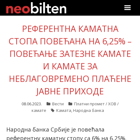
Почетна
РЕФЕРЕНТНА КАМАТНА
СТОПА ПОВЕЋАНА НА 6,25% –
Претрага
ПОВЕЋАЊЕ ЗАТЕЗНЕ КАМАТЕ
Актуелно
И КАМАТЕ ЗА
Подаци
НЕБЛАГОВРЕМЕНО ПЛАЋЕНЕ
Линкови
ЈАВНЕ ПРИХОДЕ
О нама
08.06.2023.
Вести
Платни промет / ХОВ /
камате
Камата
,
Народна банка
Претплата
Народна банка Србије је повећала
Пријава
референтну каматну стопу са 6% на 6,25%.