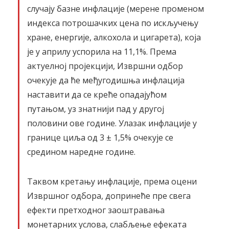
случају базне инфлације (мерене променом
индекса потрошачких цена по искључењу
хране, енергије, алкохола и цигарета), која
је у априлу успорила на 11,1%. Према
актуелној пројекцији, Извршни одбор
очекује да ће међугодишња инфлација
наставити да се креће опадајућом
путањoм, уз знатнији пад у другој
половини ове године. Улазак инфлације у
границе циља од 3 ± 1,5% очекује се
средином наредне године.
Таквом кретању инфлације, према оцени
Извршног одбора, допринеће пре свега
ефекти претходног заоштравања
монетарних услова, слабљење ефеката