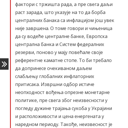
фактори с тржишта рада, а пре свега даљи
раст зарада, што указује на то да борба
централних банака са инфлацијом још увек
није завршена. О томе говори и чињеница
да су водеће централне банке, Европска
централна банка и Систем федералних
резерви, поново у мају повећале своје
референтне каматне стопе. То би требало
да допринесе очекиваном даљем
слабљењу глобалних инфлаторних
притисака. Извршни одбор истиче
неопходност вођења опрезне монетарне
политике, пре свега због неизвесности у
погледу дужине трајања сукоба у Украјини
и расположивости и цена енергената у
наредном периоду. Такође, неизвесност је