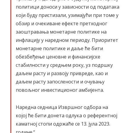
политици доноси у зависности од података
који буду пристизали, узимајући при томе у
обзир и очекиване ефекте претходног
заоштравања монетарне политике на
инфлацију у наредном периоду. Приоритет
монетарне политике и даље ће бити
обезбеђење ценовне и финансијске
стабилности у средњем року, уз подршку
даљем расту и развоју привреде, као и
даљем расту запослености и очувању
повољног инвестиционог амбијента.
Наредна седница Извршног одбора на
којој ће бити донета одлука о референтној
каматној стопи одржаће се 13. јула 2023.
године.“