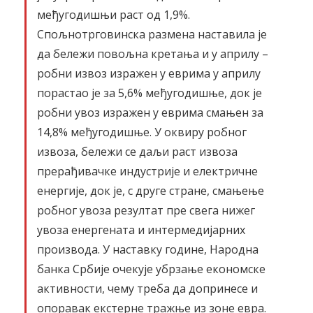
међугодишњи раст од 1,9%.
Спољнотрговинска размена наставила је
да бележи повољна кретања и у априлу –
робни извоз изражен у еврима у априлу
порастао је за 5,6% међугодишње, док је
робни увоз изражен у еврима смањен за
14,8% међугодишње. У оквиру робног
извоза, бележи се даљи раст извоза
прерађивачке индустрије и електричне
енергије, док је, с друге стране, смањење
робног увоза резултат пре свега нижег
увоза енергената и интермедијарних
производа. У наставку године, Народна
банка Србије очекује убрзање економске
активности, чему треба да допринесе и
опоравак екстерне тражње из зоне евра.