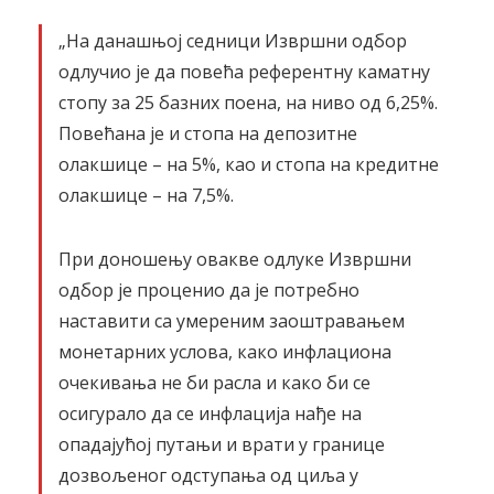
„На данашњој седници Извршни одбор
одлучио је да повећа референтну каматну
стопу за 25 базних поена, на ниво од 6,25%.
Повећана је и стопа на депозитне
олакшице – на 5%, као и стопа на кредитне
олакшице – на 7,5%.
При доношењу овакве одлуке Извршни
одбор је проценио да је потребно
наставити са умереним заоштравањем
монетарних услова, како инфлациона
очекивања не би расла и како би се
осигурало да се инфлација нађе на
опадајућој путањи и врати у границе
дозвољеног одступања од циља у