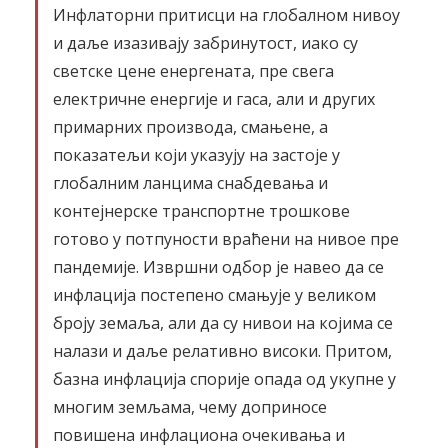
Инфлаторни притисци на глобалном нивоу
и даље изазивају забринутост, иако су
светске цене енергената, пре свега
електричне енергије и гаса, али и других
примарних производа, смањене, а
показатељи који указују на застоје у
глобалним ланцима снабдевања и
контејнерске транспортне трошкове
готово у потпуности враћени на нивое пре
пандемије. Извршни одбор је навео да се
инфлација постепено смањује у великом
броју земаља, али да су нивои на којима се
налази и даље релативно високи. Притом,
базна инфлација спорије опада од укупне у
многим земљама, чему доприносе
повишена инфлациона очекивања и