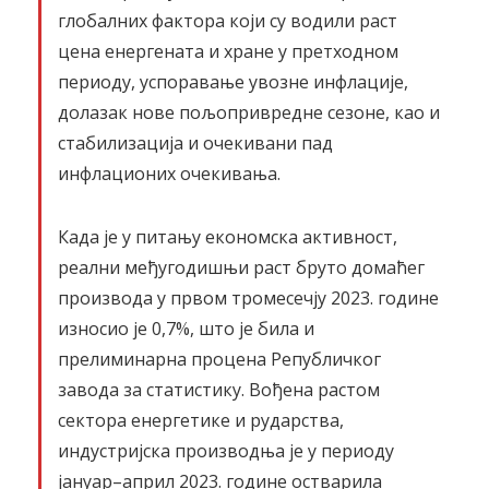
глобалних фактора који су водили раст
цена енергената и хране у претходном
периоду, успоравање увозне инфлације,
долазак нове пољопривредне сезоне, као и
стабилизација и очекивани пад
инфлационих очекивања.
Када је у питању економска активност,
реални међугодишњи раст бруто домаћег
производа у првом тромесечју 2023. године
износио је 0,7%, што је била и
прелиминарна процена Републичког
завода за статистику. Вођена растом
сектора енергетике и рударства,
индустријска производња је у периоду
јануар–април 2023. године остварила