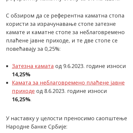
С обзиром да се референтна каматна стопа
latinica
користи за израчунавање стопе затезне
камате и каматне стопе за неблаговремено
плаћене јавне приходе, и те две стопе се
повећавају за 0,25%:
Затезна камата
од 9.6.2023. године износи
14,25%
Камата за неблаговремено плаћене јавне
приходе
од 8.6.2023. године износи
16,25%
.
У наставку у целости преносимо саопштење
Народне банке Србије: