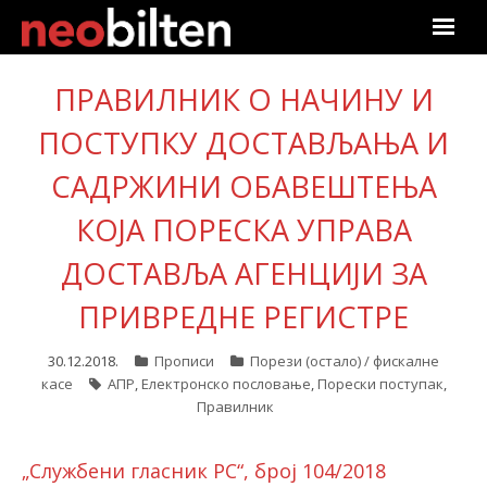
Почетна
ПРАВИЛНИК О НАЧИНУ И
ПОСТУПКУ ДОСТАВЉАЊА И
Претрага
САДРЖИНИ ОБАВЕШТЕЊА
Актуелно
КОЈA ПОРЕСКА УПРАВА
Подаци
ДОСТАВЉА АГЕНЦИЈИ ЗА
Линкови
ПРИВРЕДНЕ РЕГИСТРЕ
О нама
30.12.2018.
Прописи
Порези (остало) / фискалне
касе
АПР
,
Електронско пословање
,
Порески поступак
,
Претплата
Правилник
Пријава
„Службени гласник РС“, број 104/2018