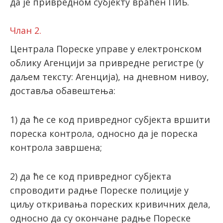
да је привредном субјекту враћен ПИБ.
Члан 2.
Централа Пореске управе у електронском
облику Агенцији за привредне регистре (у
даљем тексту: Агенција), на дневном нивоу,
доставља обавештења:
1) да ће се код привредног субјекта вршити
пореска контрола, односно да је пореска
контрола завршена;
2) да ће се код привредног субјекта
спроводити радње Пореске полиције у
циљу откривања пореских кривичних дела,
односно да су окончане радње Пореске