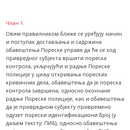
latinica
Члан 1.
Овим правилником ближе се уређују начин
и поступак достављања и садржина
обавештења Пореске управе да ће се код
привредног субјекта вршити пореска
контрола, укључујући и радње Пореске
полиције у циљу откривања пореских
кривичних дела, обавештења да је пореска
контрола завршена, односно окончане
радње Пореске полиције, као и обавештења
да је привредном субјекту привремено
одузет порески идентификациони број (у
даљем тексту: ПИБ), односно обавештења