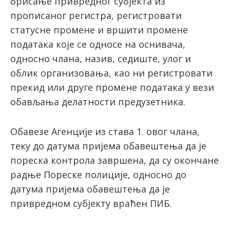
брисање привредног субјекта из
прописаног регистра, регистровати
статусне промене и вршити промене
података које се односе на оснивача,
односно члана, назив, седиште, улог и
облик организовања, као ни регистровати
прекид или друге промене података у вези
обављања делатности предузетника.
Обавезе Агенције из става 1. овог члана,
теку до датума пријема обавештења да је
пореска контрола завршена, да су окончане
радње Пореске полиције, односно до
датума пријема обавештења да је
привредном субјекту враћен ПИБ.