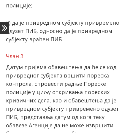
полиције;
3) да је привредном субјекту привремено
одузет ПИБ, односно да је привредном
субјекту враћен ПИБ.
Члан 3.
Датум пријема обавештења да ће се код
привредног субјекта вршити пореска
контрола, спровести радње Пореске
полиције у циљу откривања пореских
кривичних дела, као и обавештења да је
привредном субјекту привремено одузет
ПИБ, представља датум од кога теку
обавезе Агенције да не може извршити