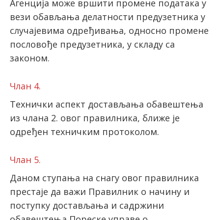
Агенција може вршити промене података у
вези обављања делатности предузетника у
случајевима одређивања, односно промене
пословође предузетника, у складу са
законом.
Члан 4.
Технички аспект достављања обавештења
из члана 2. овог правилника, ближе је
одређен техничким протоколом.
Члан 5.
Даном ступања на снагу овог правилника
престаје да важи Правилник о начину и
поступку достављања и садржини
обавештења Пореске управе о