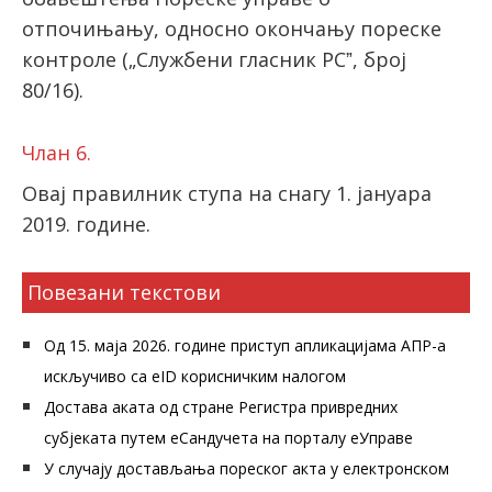
отпочињању, односно окончању пореске
контроле („Службени гласник РСˮ, број
80/16).
Члан 6.
Овај правилник ступа на снагу 1. јануара
2019. године.
Повезани текстови
Од 15. маја 2026. године приступ апликацијама АПР-а
искључиво са eID корисничким налогом
Достава аката од стране Регистра привредних
субјеката путем еСандучета на порталу еУправе
У случају достављања пореског акта у електронском